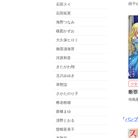
紺子
石田スイ
石田拓実
海野つなみ
楳図かずお
大久保ヒロミ
御茶漬海苔
河原和音
きたがわ翔
北川みゆき
少女
草野誼
さかたのり子
待鳥
椎名軽穂
新條まゆ
「
バンブ
清野とおる
曽根富美子