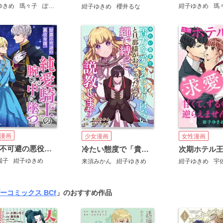
ゆきめ
瑪々子
ぽっとう
紺子ゆきめ
瑪
紺子ゆきめ
櫻井るな
漫画
少女漫画
女性漫画
断罪不可避の悪役令嬢、純愛騎士の腕の中に墜つ。
冷たい態度で「貴方を愛するつもりはない」と旦那様がおっしゃったので、縄で縛って説教します
園子
紺子ゆきめ
来須みかん
紺子ゆきめ
紺子ゆきめ
宇
ーコミックス BCf
」のおすすめ作品