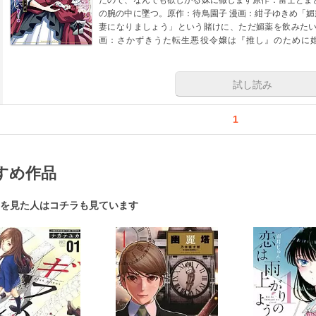
の腕の中に墜つ。原作：待鳥園子 漫画：紺子ゆきめ「
妻になりましょう」という賭けに、ただ媚薬を飲みたい
画：さかずきうた転生悪役令嬢は『推し』のために
い・・・・・・）原作：中村くらら 漫画：眠井フジ表紙
試し読み
1
すめ作品
を見た人はコチラも見ています