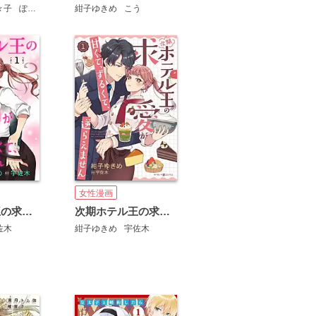
々子
ぽっとう
紺子ゆきめ
こう
女性漫画
次期ホテル王の求愛が甘くて、ずるくて、逆らえません【分冊版】
次期ホテル王の求愛が甘くて、ずるくて、逆らえません
佐木
紺子ゆきめ
宇佐木