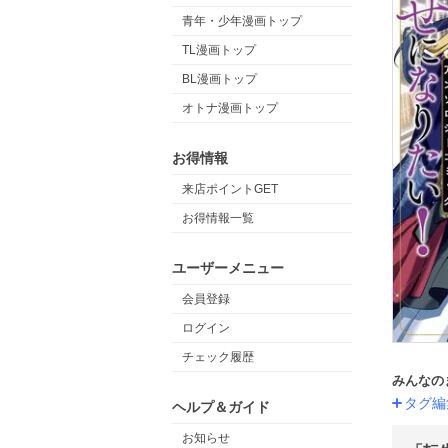
青年・少年漫画トップ
TL漫画トップ
BL漫画トップ
オトナ漫画トップ
お得情報
来店ポイントGET
お得情報一覧
ユーザーメニュー
会員登録
ログイン
チェック履歴
みんなの
タグ編
ヘルプ＆ガイド
お知らせ