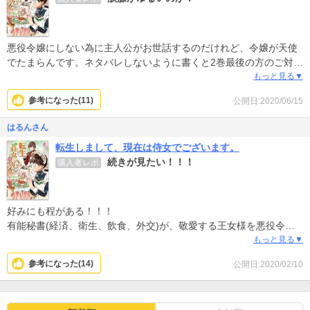
悪役令嬢にしない為に主人公がお世話するのだけれど、令嬢が天使
でたまらんです。ネタバレしないように書くと2巻最後の方のご対面
で泣きました。涙腺弱くなったのかな…
もっと見る▼
参考になった(
11
)
公開日:2020/06/15
はるんさん
転生しまして、現在は侍女でございます。
続きが見たい！！！
購入者レポ
好みにも程がある！！！
有能秘書(経済、衛生、飲食、外交)が、敬愛する王女様を悪役令嬢
にしない為に尽くす！！！
もっと見る▼
そして可愛い！！！！
参考になった(
14
)
公開日:2020/02/10
続きが読みたい！！！！！