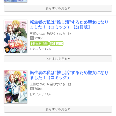
あらすじを見る▼
転生者の私は“推し活”するため聖女になり
ました！（コミック）【分冊版】
玉響なつめ
珠梨やすゆき
他
220pt
巻
1冊無料増量
8/31まで
お気に入り：2人
あらすじを見る▼
転生者の私は“推し活”するため聖女になり
ました！（コミック）
玉響なつめ
珠梨やすゆき
他
700pt
巻
お気に入り：4人
あらすじを見る▼