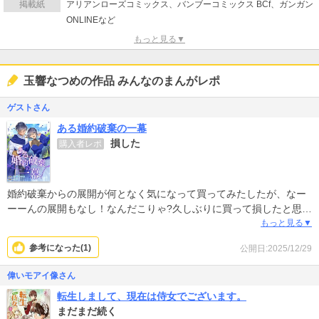
掲載紙
アリアンローズコミックス、バンブーコミックス BCf、ガンガン
ONLINEなど
もっと見る▼
玉響なつめの作品 みんなのまんがレポ
ゲストさん
ある婚約破棄の一幕
損した
購入者レポ
婚約破棄からの展開が何となく気になって買ってみたしたが、なー
ーーんの展開もなし！なんだこりゃ?久しぶりに買って損したと思っ
た漫画でした。本棚に残るのも不愉快だから削除しようと思いま
もっと見る▼
す。200ポイントで遊びたい人はどうぞです。あ、絵はきれいで
参考になった(
1
)
公開日:2025/12/29
す。
偉いモアイ像さん
転生しまして、現在は侍女でございます。
まだまだ続く