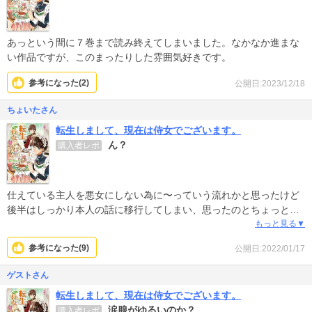
あっという間に７巻まで読み終えてしまいました。なかなか進まな
い作品ですが、このまったりした雰囲気好きです。
参考になった(
2
)
公開日:2023/12/18
ちょいたさん
転生しまして、現在は侍女でございます。
ん？
購入者レポ
仕えている主人を悪女にしない為に〜っていう流れかと思ったけど
後半はしっかり本人の話に移行してしまい、思ったのとちょっと違
う感
もっと見る▼
あと普段は真面目で堅苦しい見た目だけどドレスアップしたら大変
参考になった(
9
)
公開日:2022/01/17
身！？と思いきや、あまり変身した感じもなく。好みの問題なのか
好きになれませんでした。
ゲストさん
転生しまして、現在は侍女でございます。
そして中途半端に関わってくるキャラが多すぎて誰が誰やら‥
涙腺がゆるいのか？
購入者レポ
話が進んでいくと楽しくなるのかも？