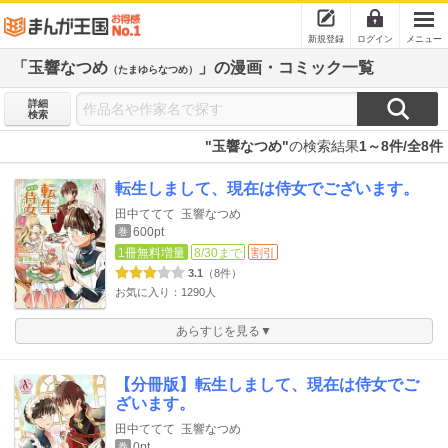
新規登録
ログイン
メニュー
「玉響なつめ
」の漫画・コミック一覧
（たまゆらなつめ）
詳細
検索
"玉響なつめ"
の検索結果
1～8件/全8件
転生しまして、現在は侍女でございます。
田中ててて
玉響なつめ
600pt
巻
1冊無料増量
8/30まで
割引
3.1
（8件）
お気に入り：1290人
あらすじを見る▼
【分冊版】転生しまして、現在は侍女でご
ざいます。
田中ててて
玉響なつめ
0pt
巻