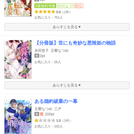
9冊無料増量
8/30まで
割引
5.0
（1件）
お気に入り：751人
あらすじを見る▼
【分冊版】世にも奇妙な悪辣姫の物語
糸田恵子
玉響なつめ
0pt
巻
お気に入り：26人
あらすじを見る▼
ある婚約破棄の一幕
玉響なつめ
三戸
完
200pt
巻
1.0
（1件）
お気に入り：102人