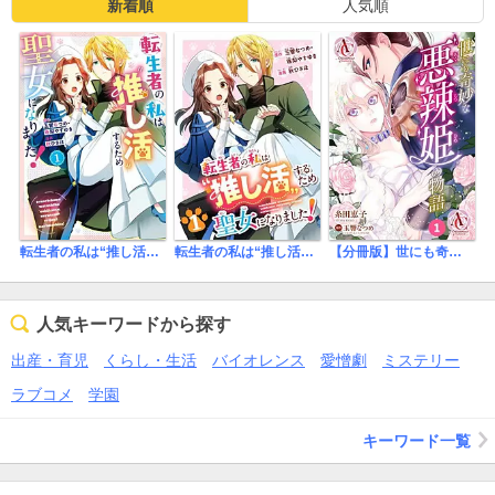
新着順
人気順
転生者の私は“推し活”するため聖女になりました！（コミック）
転生者の私は“推し活”するため聖女になりました！（コミック）【分冊版】
【分冊版】世にも奇妙な悪辣姫の物語
人気キーワードから探す
出産・育児
くらし・生活
バイオレンス
愛憎劇
ミステリー
ラブコメ
学園
キーワード一覧