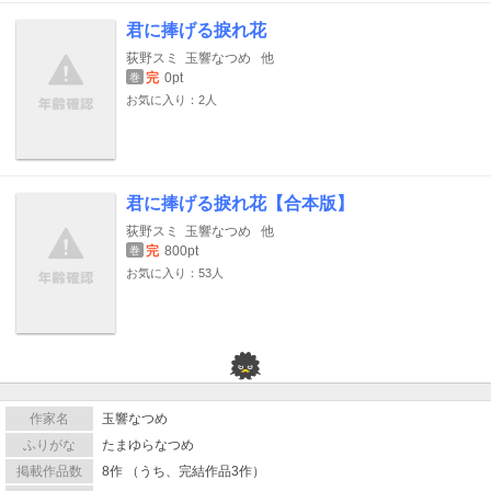
君に捧げる捩れ花
荻野スミ
玉響なつめ
他
完
0pt
巻
お気に入り：2人
君に捧げる捩れ花【合本版】
荻野スミ
玉響なつめ
他
完
800pt
巻
お気に入り：53人
作家名
玉響なつめ
ふりがな
たまゆらなつめ
掲載作品数
8作 （うち、完結作品3作）