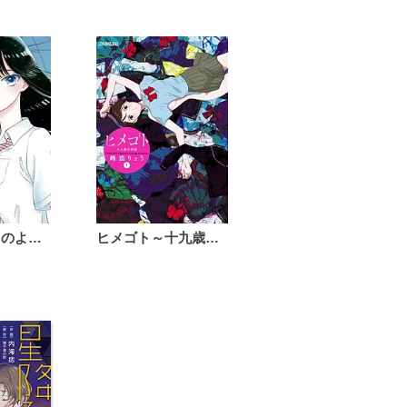
恋は雨上がりのように
ヒメゴト～十九歳の制服～