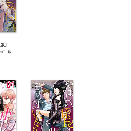
【コミックス版】星降る街のエイリアンズ ～シングルマザーの憂い恋～
小町
煤乃団子