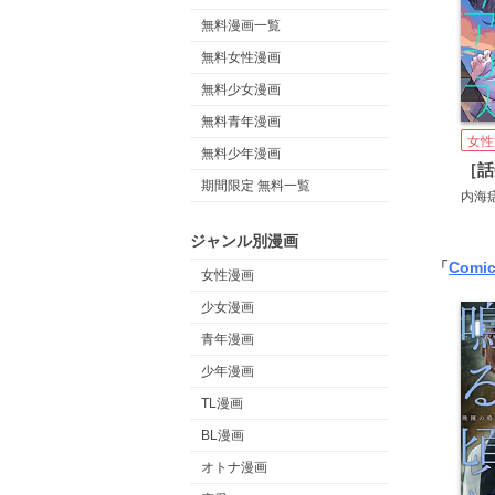
無料漫画一覧
無料女性漫画
無料少女漫画
無料青年漫画
女性
無料少年漫画
期間限定 無料一覧
内海
ジャンル別漫画
「
Comic
女性漫画
少女漫画
青年漫画
少年漫画
TL漫画
BL漫画
オトナ漫画