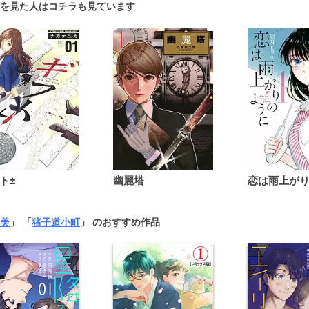
を見た人はコチラも見ています
ト±
幽麗塔
美
」 「
猪子道小町
」 のおすすめ作品