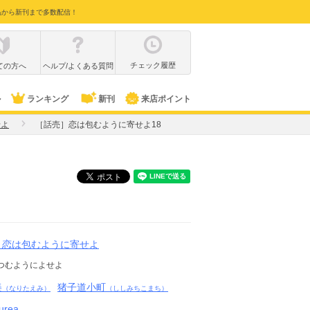
品から新刊まで多数配信！
チェック履歴
ての方へ
ヘルプ/よくある質問
ル
ランキング
新刊
来店ポイント
せよ
［話売］恋は包むように寄せよ18
］恋は包むように寄せよ
つむようによせよ
美
猪子道小町
（なりたえみ）
（ししみちこまち）
urea