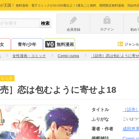
が王国！
無料漫画・電子コミックが10,000冊以上！1冊丸ごと無料、期間限定無料漫画、完結作
ログイン
会員登録
初め
少女
青年/少年
無料漫画
ジャン
美
女性漫画・コミック
Comic curea
［話売］恋は包むように寄
コミック
売］恋は包むように寄せよ18
タイトル
［話売
ふりがな
こいはつ
著者・作者
成田恵
掲載雑誌
Comic c