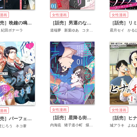
漫画
女性漫画
女性漫画
［話売］晩鐘の鳴る頃に～恋はごはんの後で～
［話売］男運のない私がマッチングアプリしてみたら～キラびやかな闇に堕ちました～
紀田ボナーラ
道端夢
新葉ゆあ
コタツ
霜月セイ
かる
女性漫画
女性漫画
漫画
［話売］星降る街のエイリアンズ ～シングルマザーの憂い恋～
［話売］ヒ
［話売］パーフェクト上司と秘密の社内恋愛事情
内海痣
猪子道小町
煤乃団子
城アラキ
よね
虎じろう
ネコ葦