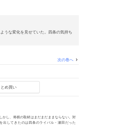
うような変化を見せていた。四条の気持ち
次の巻へ
まとめ買い
しかし、将棋の取材はまだまだままならない。対
を出してきたのは四条のライバル・瀬田だった