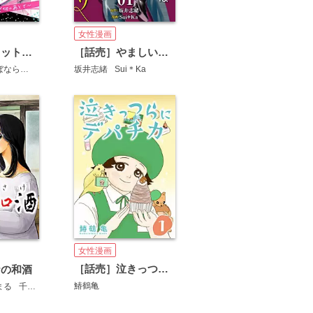
女性漫画
［話売］リミットシンデレラ～はじめての恋は〆切のあとで～
［話売］やましい係長はモブ子のいいなり
ぼなら
城見
坂井志緒
Sui＊Ka
女性漫画
［話売］泣きっつらにデパチカ
ナの和酒
鰆鶴亀
まる
千葉麻里絵