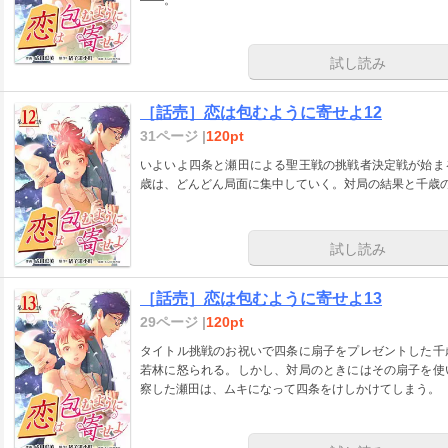
――。
試し読み
［話売］恋は包むように寄せよ12
31ページ |
120pt
いよいよ四条と瀬田による聖王戦の挑戦者決定戦が始ま
歳は、どんどん局面に集中していく。対局の結果と千歳
試し読み
［話売］恋は包むように寄せよ13
29ページ |
120pt
タイトル挑戦のお祝いで四条に扇子をプレゼントした千
若林に怒られる。しかし、対局のときにはその扇子を使
察した瀬田は、ムキになって四条をけしかけてしまう。