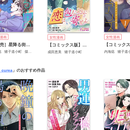
漫画
女性漫画
女性漫画
［話売］星降る街のエイリアンズ ～シングルマザーの憂い恋～
【コミックス版】恋は包むように寄せよ
痣
猪子道小町
煤乃団子
内海痣
猪子道
成田恵美
猪子道小町
 curea
」のおすすめ作品