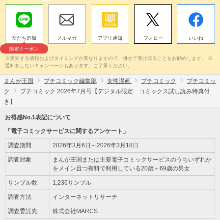
友だち追加
メルマガ
アプリ通知
フォロー
いいね
限定クーポン
※通知する情報およびタイミングが異なりますので、併せて受け取ることをお勧めします。 ※
通知をしないキャンペーンもあります。ご了承ください。
まんが王国
プチコミック編集部
女性漫画
プチコミック
プチコミッ
ク
プチコミック 2026年7月号【デジタル限定 コミックス試し読み特典付
き】
お得感No.1表記について
「電子コミックサービスに関するアンケート」
調査期間
2026年3月6日～2026年3月18日
調査対象
まんが王国または主要電子コミックサービスのうちいずれか
をメイン且つ有料で利用している20歳～69歳の男女
サンプル数
1,236サンプル
調査方法
インターネットリサーチ
調査委託先
株式会社MARCS