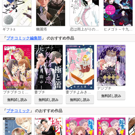
恋は雨上がりのように
ギフト±
幽麗塔
ヒメゴト～十九歳の制服～
「
プチコミック編集部
」 のおすすめ作品
デジプチ
妻プチよみきり【マイクロ】
プチプチコミック
妻プチ
無料試し読み
無料試し読み
無料試し読み
無料試し読み
「
プチコミック
」 のおすすめ作品