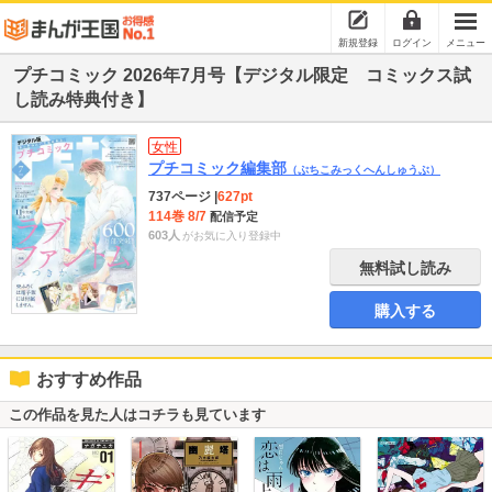
新規登録
ログイン
メニュー
プチコミック 2026年7月号【デジタル限定 コミックス試
し読み特典付き】
女性
プチコミック編集部
（ぷちこみっくへんしゅうぶ）
737ページ
|
627pt
114巻 8/7
配信予定
603人
がお気に入り登録中
無料試し読み
購入する
おすすめ作品
この作品を見た人はコチラも見ています