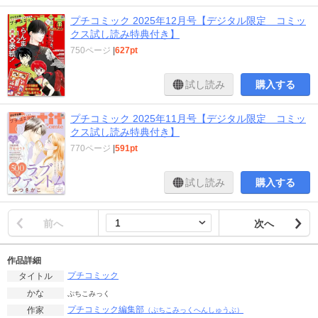
プチコミック 2025年12月号【デジタル限定 コミッ
クス試し読み特典付き】
750ページ
|
627pt
試し読み
購入する
プチコミック 2025年11月号【デジタル限定 コミッ
クス試し読み特典付き】
770ページ
|
591pt
試し読み
購入する
前へ
次へ
作品詳細
プチコミック
タイトル
かな
ぷちこみっく
プチコミック編集部
作家
（ぷちこみっくへんしゅうぶ）