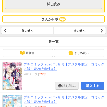
く！ 【トリプルよみきり】 室たた『本当のウソ／本当のヒミツ』 実力
試し読み
派作家が贈るオフィスラブショートよみきり！ 横山真由美『モラ夫成敗し
ときました★ 転生ギャル勇者と囚われの姫～モラハラ義実家を攻略せよ～番
外編』累計40万部突破！妻プチ連載作のスピンオフが本誌に初登場！ まし
ろ雪『同期以上、恋人未満？』 恋に疲れた心をときほぐす大人の等身大ハー
まんがレポ
0件
トフルラブよみきり39P！ 【ラインナップ】 ●恋人同士になりどんどん距
離が縮づく桃と叶。ついに温泉旅行でその時がやってくる！？ 表紙&巻頭カラ
ー…『その男、沼につき。』相川ヒロ ●注目の第2話！大増45P…『花城院家
前の巻へ
次の巻へ
の嫁取り』わたなべ志穂 ●爆笑ショート番外編…『モラ夫成敗しときました
★ 転生ギャル勇者と囚われの姫～モラハラ義実家を攻略せよ～番外編』横山
巻一覧
真由美 ●いくつになってもラブラブな百々子&慧だけど、そんな２人の未来
は！？…『ラブファントム』みつきかこ ●『輪廻婚~大正ロマン恋慕～』如月
ひいろ ●『好きのひとつも言えないくせに』円城寺マキ ●常務である隼人へ
最新刊
まとめ買い
の気持ちに気付いてしまった茜。けれど隼人の住む世界との違いを再認識し
て！？ 巻中カラー40P…『拗らせ御曹司は懐かない』安タケコ 他 『プ
プチコミック 2026年8月号【デジタル限定 コミック
チコミック』デジタル版では、紙版と一部内容が異なる場合がございます。紙
ス試し読み特典付き】
版の付録も含まれません。ご了承下さいませ。
962ページ
|
627pt
試し読み
購入する
プチコミック 2026年7月号【デジタル限定 コミック
ス試し読み特典付き】