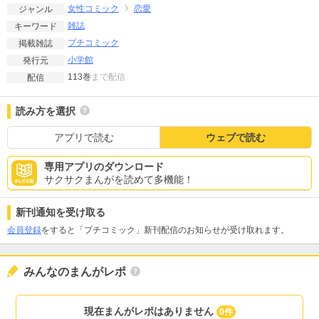
女性コミック
恋愛
ジャンル
雑誌
キーワード
プチコミック
掲載雑誌
小学館
発行元
113巻
まで配信
配信
読み方を選択
アプリで読む
ウェブで読む
専用アプリのダウンロード
サクサクまんがを読めて多機能！
新刊通知を受け取る
会員登録
をすると「プチコミック」新刊配信のお知らせが受け取れます。
みんなのまんがレポ
現在まんがレポはありません
0件