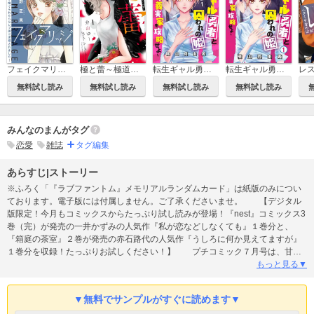
フェイクマリッジ～元彼の子を身ごもって捨てられたらセレブ彼に求婚されました～【マイクロ】
極と蕾～極道と恋を知らない人妻と～
転生ギャル勇者と囚われの姫～モラハラ義実家を攻略せよ～【マイクロ】
転生ギャル勇者と囚われの姫～モラハラ義実家を攻略せよ～
無料試し読み
無料試し読み
無料試し読み
無料試し読み
みんなのまんがタグ
恋愛
雑誌
タグ編集
あらすじ|ストーリー
※ふろく「『ラブファントム』メモリアルランダムカード」は紙版のみについ
ております。電子版には付属しません。ご了承くださいませ。 【デジタル
版限定！今月もコミックスからたっぷり試し読みが登場！『nest』コミックス3
巻（完）が発売の一井かずみの人気作『私が恋などしなくても』１巻分と、
『箱庭の茶室』２巻が発売の赤石路代の人気作『うしろに何か見えてますが』
１巻分を収録！たっぷりお試しください！】 プチコミック７月号は、甘々
ラブから爆笑ラブコメまで…いつも以上に幅広いラインナップでお届けしま
もっと見る▼
す！ 【表紙】 みつきかこ『ラブファントム』 累計600万部突破!! 連載11
年目突破記念号♪ 【巻頭カラー】 相川ヒロ『その男、沼につき。』 累計
▼無料でサンプルがすぐに読めます▼
55万部突破の大ヒット作！ 恋人ターンでさらに甘々展開をお見逃しな