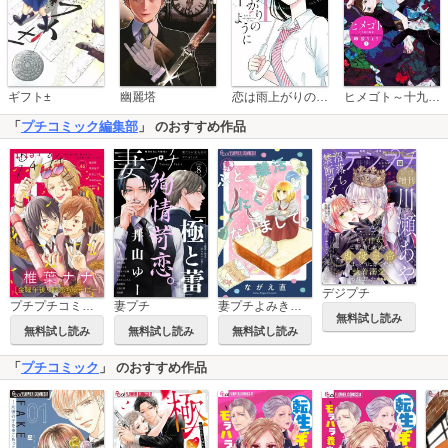
恋は雨上がりのように
ギフト±
幽麗塔
ヒメゴト～十九歳の制服～
「
プチコミック編集部
」 のおすすめ作品
デジプチ
妻プチよみきり【マイクロ】
プチプチコミック
妻プチ
無料試し読み
無料試し読み
無料試し読み
無料試し読み
「
プチコミック
」 のおすすめ作品