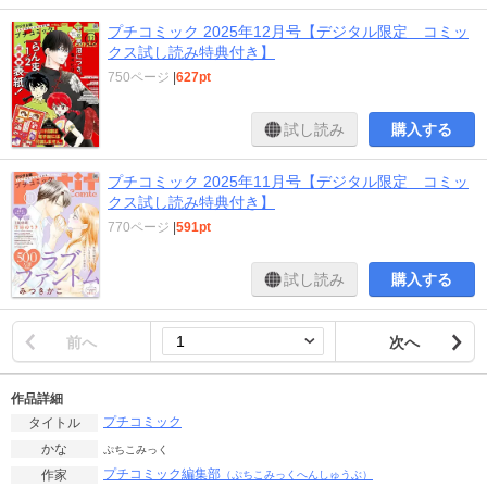
プチコミック 2025年12月号【デジタル限定 コミッ
クス試し読み特典付き】
750ページ
|
627pt
試し読み
購入する
プチコミック 2025年11月号【デジタル限定 コミッ
クス試し読み特典付き】
770ページ
|
591pt
試し読み
購入する
前へ
次へ
作品詳細
プチコミック
タイトル
かな
ぷちこみっく
プチコミック編集部
作家
（ぷちこみっくへんしゅうぶ）