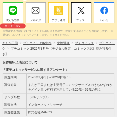
友だち追加
メルマガ
アプリ通知
フォロー
いいね
限定クーポン
※通知する情報およびタイミングが異なりますので、併せて受け取ることをお勧めします。 ※
通知をしないキャンペーンもあります。ご了承ください。
まんが王国
プチコミック編集部
女性漫画
プチコミック
プチコミッ
ク
プチコミック 2026年8月号【デジタル限定 コミックス試し読み特典付
き】
お得感No.1表記について
「電子コミックサービスに関するアンケート」
調査期間
2026年3月6日～2026年3月18日
調査対象
まんが王国または主要電子コミックサービスのうちいずれか
をメイン且つ有料で利用している20歳～69歳の男女
サンプル数
1,236サンプル
調査方法
インターネットリサーチ
調査委託先
株式会社MARCS