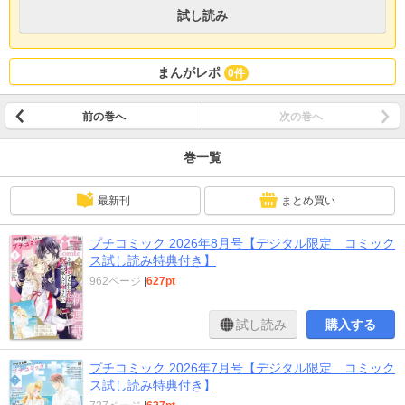
破!! アフターストーリーシリーズもついに本当の最終回!! 【Ｗよみきり】 藤原
試し読み
よしこ『ほぼほぼ恋です。～ウチの生成AIが言うことには～』 プチコミック6
月号増刊にて大反響のよみきりがショート続編で登場！ 糸永名保美『次こそ甘
い初恋を』 次世代ルーキーが贈るフレッシュよみきり35P！ 【ラインナップ】
●娶ると幸福を呼ぶとされる奇跡の力を持つ若い女性「花の乙女」の家系に産ま
まんがレポ
0件
れながらも、無能のなずなは、帝都にて醜くもどこか惹かれる一人の男と出逢
い！？…表紙&巻頭カラー60P『３度捨てられた花嫁は呪いの軍人に嫁ぎたい』
川瀬あや ●『花城院家の嫁取り』わたなべ志穂 ●『輪廻婚~大正ロマン恋慕～』
前の巻へ
次の巻へ
如月ひいろ ●『100億婚』市原ゆうき ●『夜ノ井月彦の幸せな地獄』桜田雛
●『その男、沼につき。』相川ヒロ ●AIのピーちゃんに何でも相談する心実。ピ
巻一覧
ーちゃんに背中を押されて出席した中学の同窓会で出会いが！？…ショートよ
みきり16P『ほぼほぼ恋です。～ウチの生成AIが言うことには～』藤原よしこ ●
突如、事務所に現れた超お得意様。彼の行動で、椿原事務所に、そして篁に、
最新刊
まとめ買い
とんでもない波瀾が訪れる！？…カラー36P『結婚しましょう、恋する前に』
宮園いづみ ●『シノダは甘えることにした。』平野夜子 他 ※『プチコミック』
プチコミック 2026年8月号【デジタル限定 コミック
デジタル版では、紙版と一部内容が異なる場合がございます。紙版の付録も含
ス試し読み特典付き】
まれません。ご了承下さいませ。
962ページ
|
627pt
試し読み
購入する
プチコミック 2026年7月号【デジタル限定 コミック
ス試し読み特典付き】