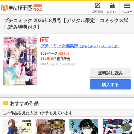
新規登録
ログイン
メニュー
プチコミック 2026年8月号【デジタル限定 コミックス試
し読み特典付き】
女性
プチコミック編集部
（ぷちこみっくへんしゅうぶ）
962ページ
|
627pt
114巻 8/7
配信予定
603人
がお気に入り登録中
無料試し読み
購入する
おすすめ作品
この作品を見た人はコチラも見ています