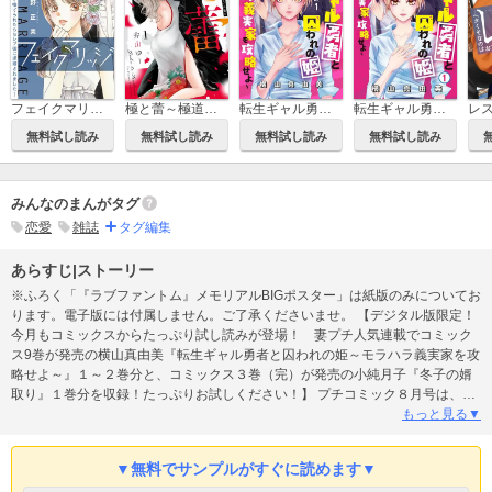
フェイクマリッジ～元彼の子を身ごもって捨てられたらセレブ彼に求婚されました～【マイクロ】
極と蕾～極道と恋を知らない人妻と～
転生ギャル勇者と囚われの姫～モラハラ義実家を攻略せよ～【マイクロ】
転生ギャル勇者と囚われの姫～モラハラ義実家を攻略せよ～
無料試し読み
無料試し読み
無料試し読み
無料試し読み
みんなのまんがタグ
恋愛
雑誌
タグ編集
あらすじ|ストーリー
※ふろく「『ラブファントム』メモリアルBIGポスター」は紙版のみについてお
ります。電子版には付属しません。ご了承くださいませ。 【デジタル版限定！
今月もコミックスからたっぷり試し読みが登場！ 妻プチ人気連載でコミック
ス9巻が発売の横山真由美『転生ギャル勇者と囚われの姫～モラハラ義実家を攻
略せよ～』１～２巻分と、コミックス３巻（完）が発売の小純月子『冬子の婿
取り』１巻分を収録！たっぷりお試しください！】 プチコミック８月号は、新
連載からよみきり、人気連載万感の最終回まで…幅広いラインナップでお届け
もっと見る▼
します！ 【表紙&巻頭カラー60P】 川瀬あや『３度捨てられた花嫁は呪いの軍
人に嫁ぎたい』 運命の帝国浪漫ファンタジー、始動！！ 【最終回】 北川みゆ
▼無料でサンプルがすぐに読めます▼
き『どうしようもない僕とキスしよう アフターストーリー』 累計80万部突