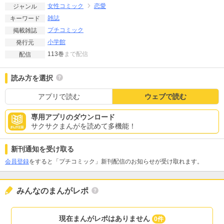
女性コミック
恋愛
ジャンル
雑誌
キーワード
プチコミック
掲載雑誌
小学館
発行元
113巻
まで配信
配信
読み方を選択
アプリで読む
ウェブで読む
専用アプリのダウンロード
サクサクまんがを読めて多機能！
新刊通知を受け取る
会員登録
をすると「プチコミック」新刊配信のお知らせが受け取れます。
みんなのまんがレポ
現在まんがレポはありません
0件