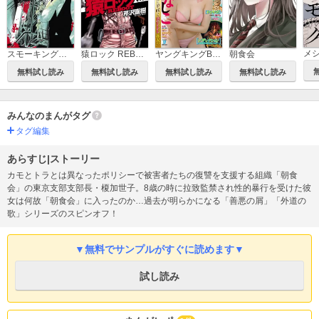
スモーキング・サベージ
猿ロック REBOOT
朝食会
ヤングキングBULL
無料試し読み
無料試し読み
無料試し読み
無料試し読み
みんなのまんがタグ
タグ編集
あらすじ|ストーリー
カモとトラとは異なったポリシーで被害者たちの復讐を支援する組織「朝食
会」の東京支部支部長・榎加世子。8歳の時に拉致監禁され性的暴行を受けた彼
女は何故「朝食会」に入ったのか…過去が明らかになる「善悪の屑」「外道の
歌」シリーズのスピンオフ！
▼無料でサンプルがすぐに読めます▼
試し読み