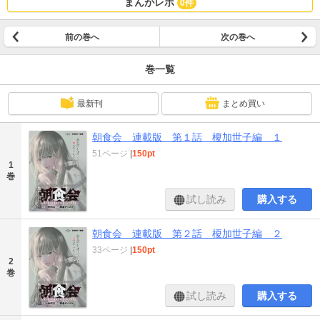
まんがレポ
0件
前の巻へ
次の巻へ
巻一覧
最新刊
まとめ買い
朝食会 連載版 第１話 榎加世子編 １
51ページ
|
150pt
1
巻
試し読み
購入する
朝食会 連載版 第２話 榎加世子編 ２
33ページ
|
150pt
2
巻
試し読み
購入する