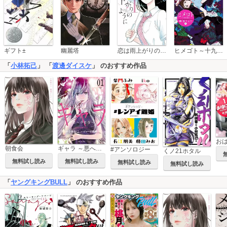
恋は雨上がりのように
ギフト±
幽麗塔
ヒメゴト～十九歳の制服～
「
小林拓己
」 「
渡邊ダイスケ
」 のおすすめ作品
朝食会
ギャラ ～悪への招待～
#アンソロジー
くノ21ホタル
無料試し読み
無料試し読み
無料試し読み
無料試し読み
「
ヤングキングBULL
」 のおすすめ作品