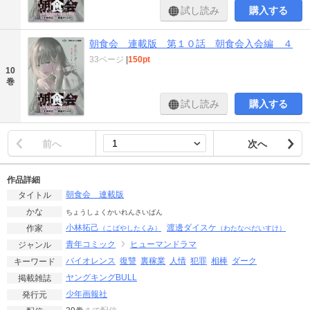
試し読み
購入する
朝食会 連載版 第１０話 朝食会入会編 ４
33ページ
|
150pt
10
巻
試し読み
購入する
前へ
次へ
作品詳細
朝食会 連載版
タイトル
かな
ちょうしょくかいれんさいばん
小林拓己
渡邊ダイスケ
作家
（こばやしたくみ）
（わたなべだいすけ）
青年コミック
ヒューマンドラマ
ジャンル
バイオレンス
復讐
裏稼業
人情
犯罪
相棒
ダーク
キーワード
ヤングキングBULL
掲載雑誌
少年画報社
発行元