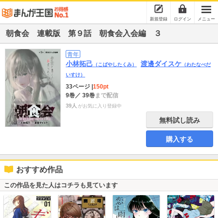
新規登録
ログイン
メニュー
朝食会 連載版 第９話 朝食会入会編 ３
青年
小林拓己
渡邊ダイスケ
（こばやしたくみ）
（わたなべだ
いすけ）
33ページ
|
150pt
9巻
／ 39巻
まで配信
39人
がお気に入り登録中
無料試し読み
購入する
おすすめ作品
この作品を見た人はコチラも見ています