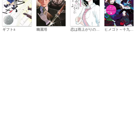
恋は雨上がりのように
ギフト±
幽麗塔
ヒメゴト～十九歳の制服～