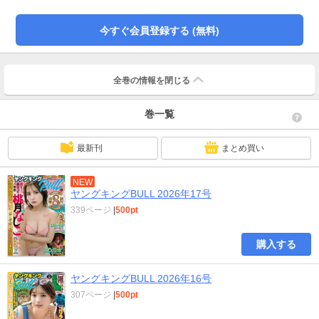
洋トタン】【おきばりやす/ラズウェル細木】【しばいづけ/田中現兎】※電子版
ではプレゼント、アンケートなどへの応募はできません。また、付録は付いて
今すぐ会員登録する (無料)
おりません。予めご了承ください
全巻の情報を
閉じる
巻一覧
最新刊
まとめ買い
NEW
ヤングキングBULL 2026年17号
339ページ
|
500pt
購入する
ヤングキングBULL 2026年16号
307ページ
|
500pt