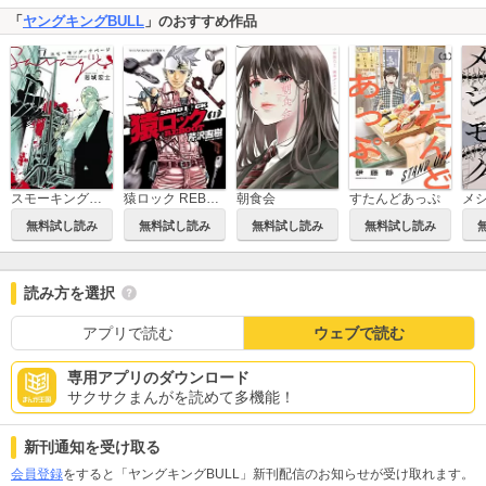
「
ヤングキングBULL
」のおすすめ作品
スモーキング・サベージ
猿ロック REBOOT
朝食会
すたんどあっぷ
無料試し読み
無料試し読み
無料試し読み
無料試し読み
読み方を選択
アプリで読む
ウェブで読む
専用アプリのダウンロード
サクサクまんがを読めて多機能！
新刊通知を受け取る
会員登録
をすると「ヤングキングBULL」新刊配信のお知らせが受け取れます。