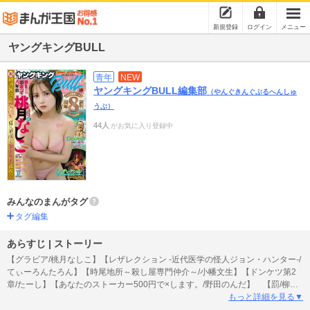
新規登録
ログイン
メニュー
ヤングキングBULL
青年
NEW
ヤングキングBULL編集部
（やんぐきんぐぶるへんしゅ
うぶ）
44人
がお気に入り登録中
みんなのまんがタグ
タグ編集
あらすじ | ストーリー
【グラビア/桃月なしこ】【レザレクション -近代医学の怪人ジョン・ハンター-/
てぃーろんたろん】【時尾地所～殺し屋専門仲介～/小幡文生】【ドンケツ第2
章/たーし】【あなたのストーカー500円で×します。/野田のんだ】 【罰/柳内
大樹】【清水さん/伊藤あんよ】【メシモク～一ノ瀬姉妹の食卓～/おぐりイコ】
もっと詳細を見る▼
【白牡丹/えれまどか】【ROLLS ロールズ/カズ・ヤンセ】【先生の罪と痕/東