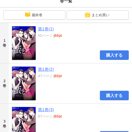
巻一覧
最終巻
まとめ買い
第1巻(1)
55ページ
|
60pt
1
巻
購入する
第1巻(2)
47ページ
|
60pt
2
巻
購入する
第1巻(3)
67ページ
|
60pt
3
巻