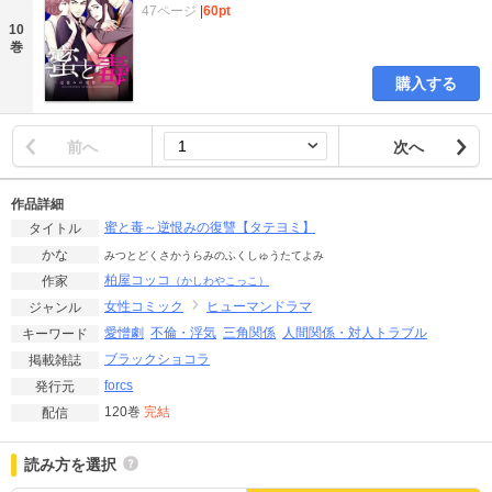
47ページ
|
60pt
10
巻
購入する
前へ
次へ
作品詳細
蜜と毒～逆恨みの復讐【タテヨミ】
タイトル
かな
みつとどくさかうらみのふくしゅうたてよみ
柏屋コッコ
作家
（かしわやこっこ）
女性コミック
ヒューマンドラマ
ジャンル
愛憎劇
不倫・浮気
三角関係
人間関係・対人トラブル
キーワード
ブラックショコラ
掲載雑誌
forcs
発行元
120巻
完結
配信
読み方を選択