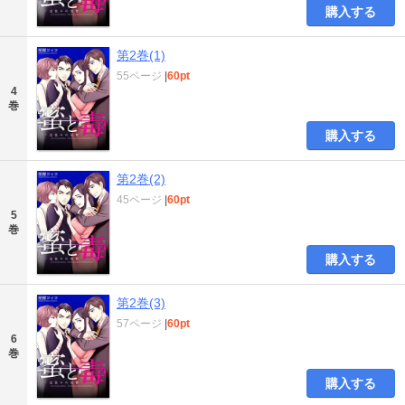
購入する
第2巻(1)
55ページ
|
60pt
4
巻
購入する
第2巻(2)
45ページ
|
60pt
5
巻
購入する
第2巻(3)
57ページ
|
60pt
6
巻
購入する