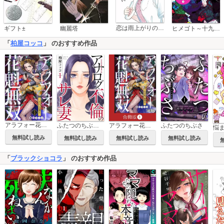
恋は雨上がりのように
ギフト±
幽麗塔
ヒメゴト～十九歳の制服～
「
柏屋コッコ
」 のおすすめ作品
アラフォー花魁無双～夫の仇に復讐を～
ふたつのちぶさ～アナログ不倫のサレ妻～
アラフォー花魁無双～夫の仇に復讐を～【合冊版】
ふたつのちぶさ
無料試し読み
無料試し読み
無料試し読み
無料試し読み
「
ブラックショコラ
」 のおすすめ作品