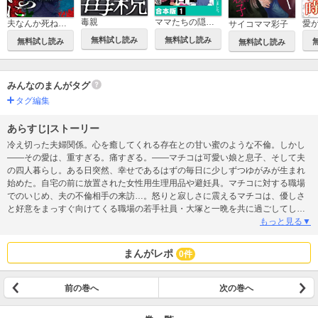
毒親
ママたちの隠れた本音～私たちはこうして離婚しました。【合本版】
夫なんか死ねばいいのに
愛
サイコママ彩子
無料試し読み
無料試し読み
無料試し読み
無料試し読み
みんなのまんがタグ
タグ編集
あらすじ|ストーリー
冷え切った夫婦関係。心を癒してくれる存在との甘い蜜のような不倫。しかし
――その愛は、重すぎる。痛すぎる。――マチコは可愛い娘と息子、そして夫
の四人暮らし。ある日突然、幸せであるはずの毎日に少しずつゆがみが生まれ
始めた。自宅の前に放置された女性用生理用品や避妊具。マチコに対する職場
でのいじめ、夫の不倫相手の来訪…。怒りと寂しさに震えるマチコは、優しさ
と好意をまっすぐ向けてくる職場の若手社員・大塚と一晩を共に過ごしてしま
う。自然体の大塚の優しさに甘え、現実から逃避するマチコだったが、それが
もっと見る▼
思いもよらない事態へと発展していく…愛がゆえの狂気が家族を襲う！！マチ
コたち、家族の運命は…？※『蜜と毒～逆恨みの復讐』を冒頭話フルカラー・
まんがレポ
0件
縦スクロールに編集したものです。重複購入にご注意ください。
前の巻へ
次の巻へ