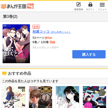
新規登録
ログイン
メニュー
第3巻(2)
女性
柏屋コッコ
（かしわやこっこ）
53ページ
|
60pt
8巻
／ 120巻
完結
3人
がお気に入り登録中
購入する
おすすめ作品
この作品を見た人はコチラも見ています