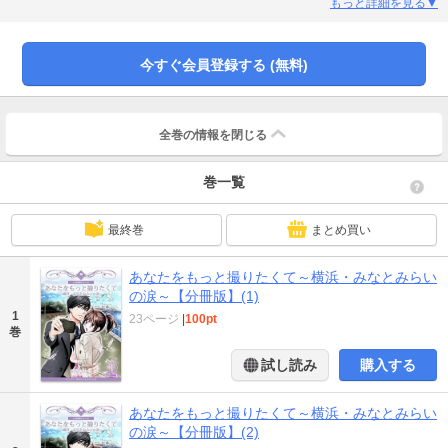
ン男・聖士。最初は芝居だったはずなのに、本気で好きになってしまった、あ
もっと詳細を見る▼
なたは一体何者なの？ あなたの全部を撮らせてよ…。港町・横浜を舞台にし
た、ご当地ロマンス・神奈川県。（完全版1話収録）
今すぐ会員登録する (無料)
全巻の情報を
閉じる
巻一覧
最終巻
まとめ買い
あなたをもっと撮りたくて～横浜・みなとみらい
の涙～【分冊版】(1)
1
23ページ
|
100pt
巻
試し読み
購入する
あなたをもっと撮りたくて～横浜・みなとみらい
の涙～【分冊版】(2)