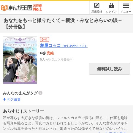
新規登録
ログイン
メニュー
あなたをもっと撮りたくて～横浜・みなとみらいの涙～
【分冊版】
女性
柏屋コッコ
（かしわやこっこ）
6巻
完結
5人
がお気に入り登録中
無料試し読み
みんなのまんがタグ
タグ編集
あらすじ | ストーリー
私が暮らす大好きな横浜の街は、フィルムカメラで撮るに限る―。仕事も趣味
も写真を撮ること、写真バカといわれてもしょうがない。そんな留衣がスキャ
ンダル写真を撮ったと勘違いされ、出逢ったのは偉そうで身なりのいいイケメ