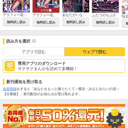
アラフォー花魁無双～夫の仇に復讐を～
あなたがいない、幸せは～サレ妻の復讐は花束と共に～
アラフォー花魁無双～夫の仇に復讐を～【合冊版】
ふたつのちぶさ
無料試し読み
無料試し読み
無料試し読み
無料試し読み
読み方を選択
アプリで読む
ウェブで読む
専用アプリのダウンロード
サクサクまんがを読めて多機能！
新刊通知を受け取る
会員登録
をすると「あなたをもっと撮りたくて～横浜・みなとみらいの涙～
【分冊版】」新刊配信のお知らせが受け取れます。