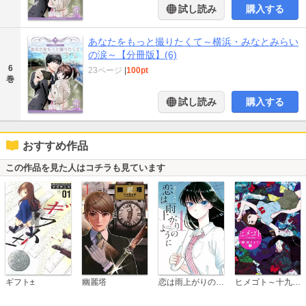
試し読み
購入する
あなたをもっと撮りたくて～横浜・みなとみらい
の涙～【分冊版】(6)
6
23ページ
|
100pt
巻
試し読み
購入する
おすすめ作品
この作品を見た人はコチラも見ています
恋は雨上がりのように
ギフト±
幽麗塔
ヒメゴト～十九歳の制服～