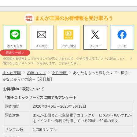
まんが王国のお得情報を受け取ろう
友だち追加
メルマガ
アプリ通知
フォロー
いいね
限定クーポン
※通知する情報およびタイミングが異なりますので、併せて受け取ることをお勧めします。 ※
通知をしないキャンペーンもあります。ご了承ください。
まんが王国
柏屋コッコ
女性漫画
あなたをもっと撮りたくて～横浜・
みなとみらいの涙～【分冊版】
お得感No.1表記について
「電子コミックサービスに関するアンケート」
調査期間
2026年3月6日～2026年3月18日
調査対象
まんが王国または主要電子コミックサービスのうちいずれか
をメイン且つ有料で利用している20歳～69歳の男女
サンプル数
1,236サンプル