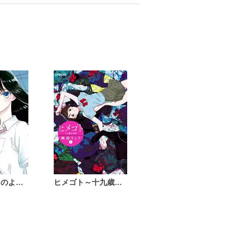
恋は雨上がりのように
ヒメゴト～十九歳の制服～