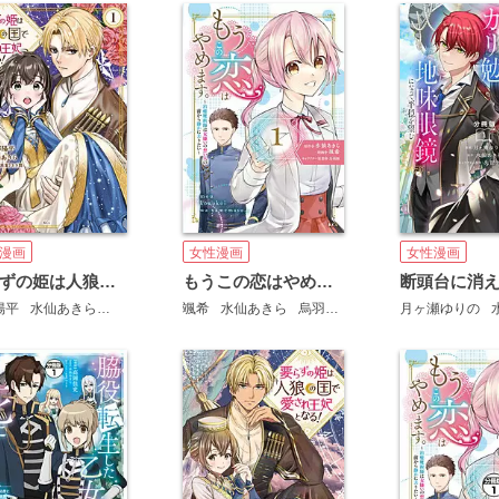
漫画
女性漫画
女性漫画
要らずの姫は人狼の国で愛され王妃となる！
もうこの恋はやめます。―治癒魔術師は女嫌いの想い人の前から静かに去りたい―
陽平
水仙あきら
とき間
颯希
水仙あきら
烏羽雨
月ヶ瀬ゆりの