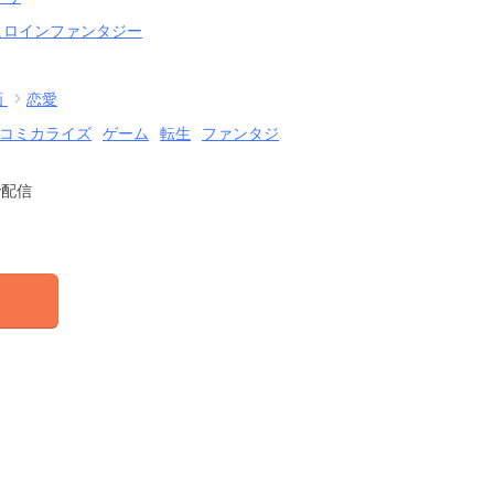
ヒロインファンタジー
画
恋愛
コミカライズ
ゲーム
転生
ファンタジ
で配信