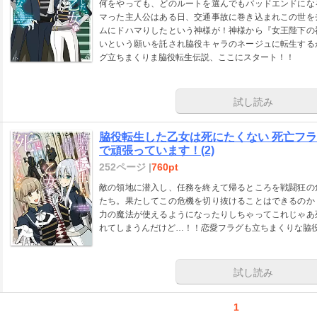
何をやっても、どのルートを選んでもバッドエンドにな
マった主人公はある日、交通事故に巻き込まれこの世を
ムにドハマりしたという神様が！神様から『女王陛下の
いという願いを託され脇役キャラのネージュに転生する
グ立ちまくりま脇役転生伝説、ここにスタート！！
試し読み
脇役転生した乙女は死にたくない 死亡フ
で頑張っています！(2)
252ページ |
760pt
敵の領地に潜入し、任務を終えて帰るところを戦闘狂の
たち。果たしてこの危機を切り抜けることはできるのか
力の魔法が使えるようになったりしちゃってこれじゃあ
れてしまうんだけど…！！恋愛フラグも立ちまくりな脇
試し読み
1