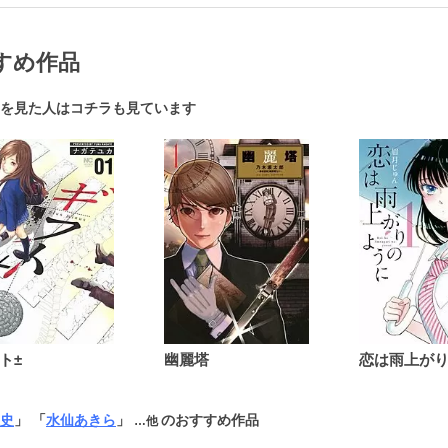
すめ作品
を見た人はコチラも見ています
ト±
幽麗塔
史
」 「
水仙あきら
」
のおすすめ作品
…他