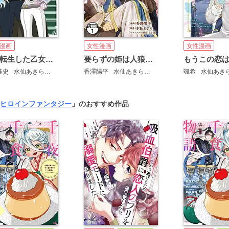
漫画
女性漫画
女性漫画
脇役転生した乙女は死にたくない 死亡フラグを折る度に恋愛フラグが立つ世界で頑張っています！ 分冊版
要らずの姫は人狼の国で愛され王妃となる！ 分冊版
佳史
水仙あきら
マトリ
香澤陽平
水仙あきら
とき間
颯希
水仙あき
ヒロインファンタジー
」のおすすめ作品