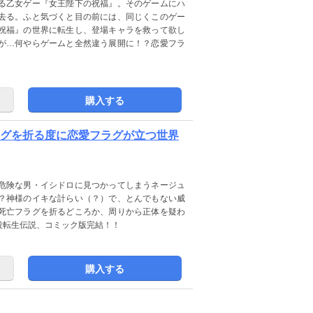
る乙女ゲー『女王陛下の祝福』。そのゲームにハ
去る。ふと気づくと目の前には、同じくこのゲー
祝福』の世界に転生し、登場キャラを救って欲し
が…何やらゲームと全然違う展開に！？恋愛フラ
購入する
ラグを折る度に恋愛フラグが立つ世界
危険な男・イシドロに見つかってしまうネージュ
？神様のイキな計らい（？）で、とんでもない威
死亡フラグを折るどころか、周りから正体を疑わ
役転生伝説、コミック版完結！！
購入する