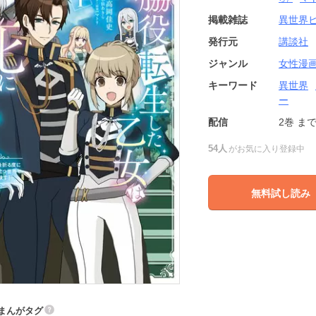
掲載雑誌
異世界
発行元
講談社
ジャンル
女性漫
キーワード
異世界
ー
配信
2巻
ま
54人
がお気に入り登録中
無料試し読み
まんがタグ