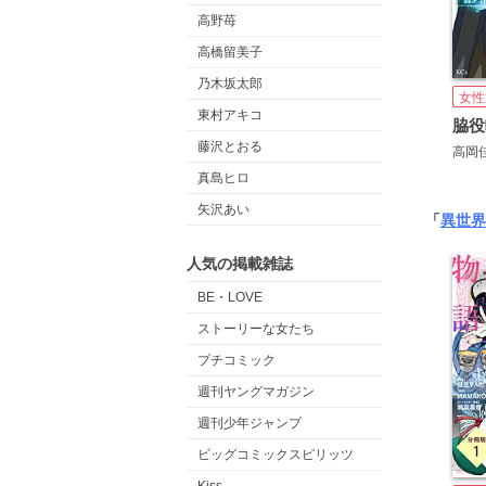
高野苺
高橋留美子
乃木坂太郎
女性
東村アキコ
藤沢とおる
高岡
真島ヒロ
矢沢あい
「
異世界
人気の掲載雑誌
BE・LOVE
ストーリーな女たち
プチコミック
週刊ヤングマガジン
週刊少年ジャンプ
ビッグコミックスピリッツ