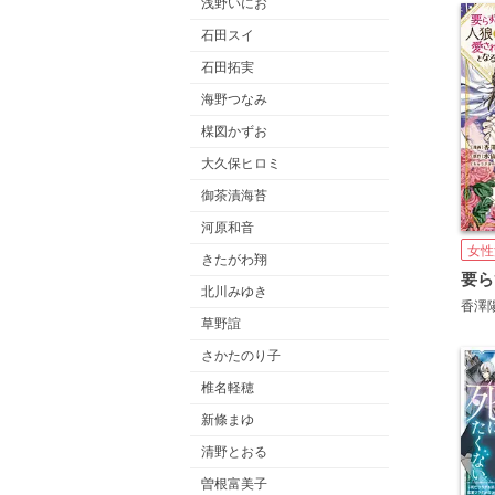
浅野いにお
石田スイ
石田拓実
海野つなみ
楳図かずお
大久保ヒロミ
御茶漬海苔
河原和音
女性
きたがわ翔
北川みゆき
香澤
草野誼
さかたのり子
椎名軽穂
新條まゆ
清野とおる
曽根富美子