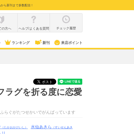
品から新刊まで多数配信！
チェック履歴
ての方へ
ヘルプ/よくある質問
ル
ランキング
新刊
来店ポイント
フラグを折る度に恋愛
ふらぐがたつせかいでがんばっています
史
水仙あきら
（たかおかけいし）
（すいせんあき
トリ