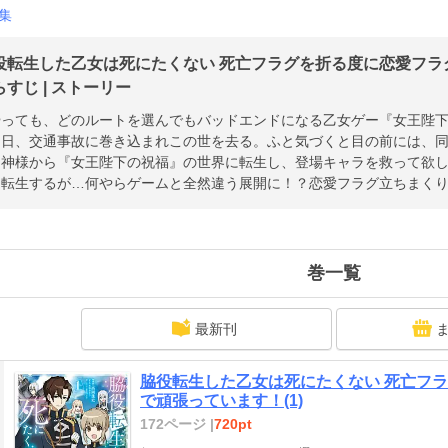
集
役転生した乙女は死にたくない 死亡フラグを折る度に恋愛フラ
すじ | ストーリー
やっても、どのルートを選んでもバッドエンドになる乙女ゲー『女王陛
る日、交通事故に巻き込まれこの世を去る。ふと気づくと目の前には、
！神様から『女王陛下の祝福』の世界に転生し、登場キャラを救って欲
に転生するが…何やらゲームと全然違う展開に！？恋愛フラグ立ちまく
巻一覧
最新刊
脇役転生した乙女は死にたくない 死亡フ
で頑張っています！(1)
172ページ |
720pt