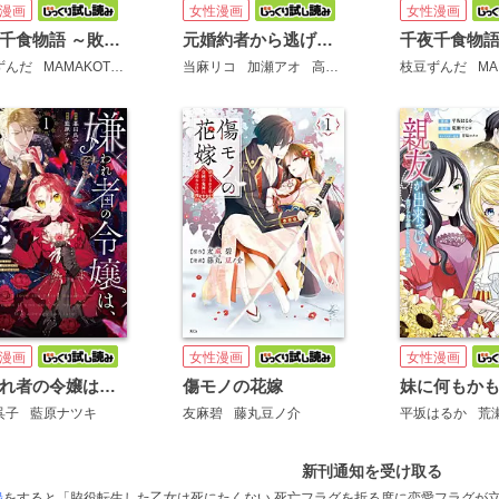
漫画
女性漫画
女性漫画
千夜千食物語 ～敗国の姫ですが氷の皇子殿下がどうも溺愛してくれています～ 分冊版
元婚約者から逃げるため吸血伯爵に恋人のフリをお願いしたら、なぜか溺愛モードになりました
ずんだ
MAMAKOTO
鴉羽凛燈
当麻リコ
加瀬アオ
高山しのぶ
枝豆ずんだ
MA
漫画
女性漫画
女性漫画
嫌われ者の令嬢は、私が愛しましょう。～いまさら溺愛してきても、もう遅いです！～
傷モノの花嫁
呉子
藍原ナツキ
友麻碧
藤丸豆ノ介
平坂はるか
荒
新刊通知を受け取る
録
をすると「脇役転生した乙女は死にたくない 死亡フラグを折る度に恋愛フラグが