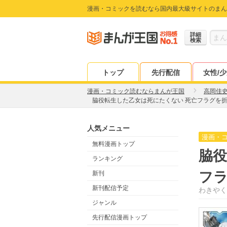
漫画・コミックを読むなら国内最大級サイトのまん
詳細
検索
トップ
先行配信
女性/
漫画・コミック読むならまんが王国
高岡佳
脇役転生した乙女は死にたくない 死亡フラグを
人気メニュー
漫画・
無料漫画トップ
脇役
ランキング
フ
新刊
新刊配信予定
わきやく
ジャンル
先行配信漫画トップ