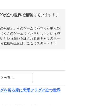
グが立つ世界で頑張っています！」
下の祝福』。そのゲームにハマった主人公
同じくこのゲームにドハマりしたという神
しいという願いを託され脇役キャラのネー
りま脇役転生伝説、ここにスタート！！
まとめ買い
ラグを折る度に恋愛フラグが立つ世界