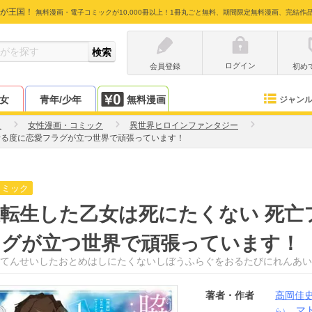
が王国！
無料漫画・電子コミックが10,000冊以上！1冊丸ごと無料、期間限定無料漫画、完結作
ログイン
会員登録
初め
少女
青年/少年
無料漫画
ジャン
史
女性漫画・コミック
異世界ヒロインファンタジー
折る度に恋愛フラグが立つ世界で頑張っています！
コミック
転生した乙女は死にたくない 死亡
ラグが立つ世界で頑張っています！
てんせいしたおとめはしにたくないしぼうふらぐをおるたびにれんあい
著者・作者
高岡佳
マ
ら）