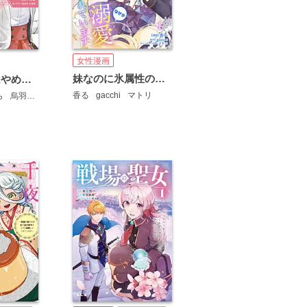
女性漫画
妹なのに氷属性のお義兄様からなぜか溺愛されています【合本版】
もうこの恋はやめます。―治癒魔術師は女嫌いの想い人の前から静かに去りたい― 分冊版
香る
gacchi
マトリ
ら
烏羽雨