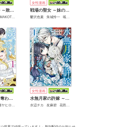
女性漫画
千夜千食物語 ～敗国の姫ですが氷の皇子殿下がどうも溺愛してくれています～
戦場の聖女 ～妹の代わりに公爵騎士に嫁ぐことになりましたが、今は幸せです～
MAKOTO
鴉羽凛燈
鬱沢色素
朱城怜一
呱々唄七つ
女性漫画
妹に何もかも奪われたら親友が出来ました。～虐げられ令嬢と呪われドレスの謎令嬢～
水無月家の許嫁 ～十六歳の誕生日、本家の当主が迎えに来ました。～
瀬ヤヒロ
甘塩コメコ
水辺チカ
友麻碧
花邑まい
立つ世界で頑張っています！」新刊配信のお知らせ