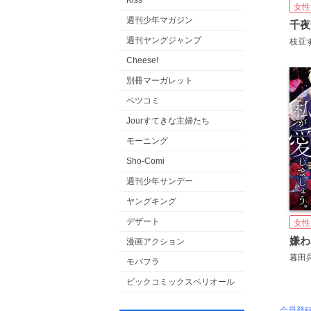
Kiss
女性
週刊少年マガジン
週刊ヤングジャンプ
枝豆
Cheese!
別冊マーガレット
ベツコミ
Jourすてきな主婦たち
モーニング
Sho-Comi
週刊少年サンデー
ヤングキング
デザート
女性
漫画アクション
暮田
モバフラ
ビックコミックスペリオール
会員登