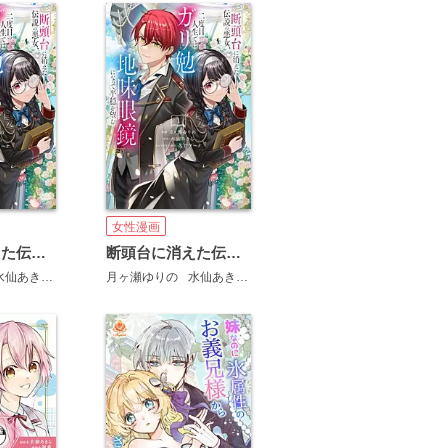
女性漫画
断頭台に消えた伝説の悪女、二度目の人生ではガリ勉地味眼鏡になって平穏を望む 分冊版
断頭台に消えた伝説の悪女、二度目の人生ではガリ勉地味眼鏡になって平穏を望む【電子限定描きおろしペーパー付き】
水仙あきら
久賀フーナ
月ヶ瀬ゆりの
水仙あきら
久賀フーナ