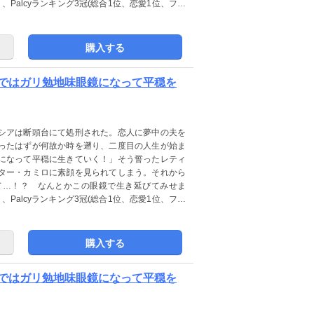
）、Palcyランキング3冠(総合1位、恋愛1位、ファ
一番読みたい異世界ヒロインファンタジー！！
購入する
ではガリ勉地味眼鏡になって平穏を
シアは断頭台にて処刑された。恋人に夢中の夫を
ったはずが何故か時を遡り、二度目の人生が始ま
になって平穏に生きていく！」そう誓ったレティ
ター・カミロに素顔を見られてしまう。それから
て…！？ なんとかこの眼鏡で生き延びてみせま
）、Palcyランキング3冠(総合1位、恋愛1位、ファ
一番読みたい異世界ヒロインファンタジー！！
購入する
ではガリ勉地味眼鏡になって平穏を