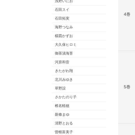
浅野いにお
石田スイ
4巻
石田拓実
海野つなみ
楳図かずお
大久保ヒロミ
御茶漬海苔
河原和音
きたがわ翔
北川みゆき
5巻
草野誼
さかたのり子
椎名軽穂
新條まゆ
清野とおる
曽根富美子