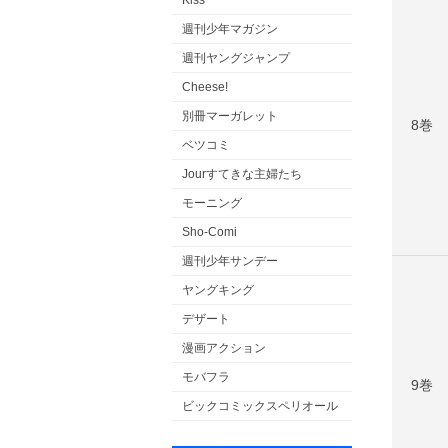
Kiss
週刊少年マガジン
週刊ヤングジャンプ
Cheese!
別冊マーガレット
8巻
ベツコミ
Jourすてきな主婦たち
モーニング
Sho-Comi
週刊少年サンデー
ヤングキング
デザート
漫画アクション
モバフラ
9巻
ビックコミックスペリオール