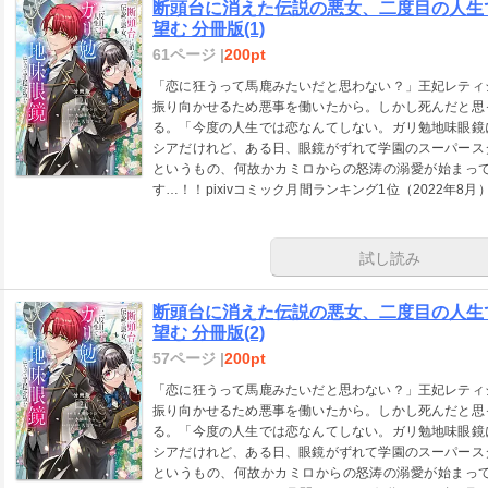
断頭台に消えた伝説の悪女、二度目の人生
望む 分冊版(1)
61ページ |
200pt
「恋に狂うって馬鹿みたいだと思わない？」王妃レティ
振り向かせるため悪事を働いたから。しかし死んだと思
る。「今度の人生では恋なんてしない。ガリ勉地味眼鏡
シアだけれど、ある日、眼鏡がずれて学園のスーパース
というもの、何故かカミロからの怒涛の溺愛が始まっ
す…！！pixivコミック月間ランキング1位（2022年8月
ンタジー1位《2022年8月週間》）を獲得！ 今読者が
試し読み
断頭台に消えた伝説の悪女、二度目の人生
望む 分冊版(2)
57ページ |
200pt
「恋に狂うって馬鹿みたいだと思わない？」王妃レティ
振り向かせるため悪事を働いたから。しかし死んだと思
る。「今度の人生では恋なんてしない。ガリ勉地味眼鏡
シアだけれど、ある日、眼鏡がずれて学園のスーパース
というもの、何故かカミロからの怒涛の溺愛が始まっ