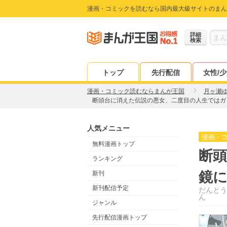
漫画・コミックを読むなら国内最大級サイトのまん
詳細
検索
トップ
先行配信
女性/
漫画・コミック読むならまんが王国
月ヶ瀬
断頭台に消えた伝説の悪女、二度目の人生ではガ
人気メニュー
漫画・
無料漫画トップ
断
ランキング
鏡に
新刊
新刊配信予定
だんとう
ん
ジャンル
先行配信漫画トップ