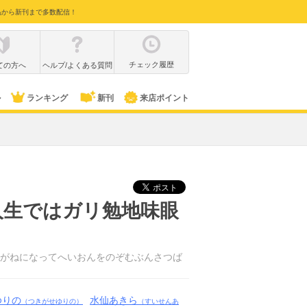
品から新刊まで多数配信！
チェック履歴
ての方へ
ヘルプ/よくある質問
ル
ランキング
新刊
来店ポイント
人生ではガリ勉地味眼
がねになってへいおんをのぞむぶんさつば
ゆりの
水仙あきら
（つきがせゆりの）
（すいせんあ