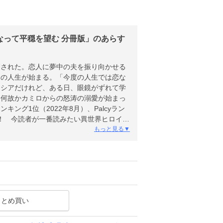
って平穏を望む 分冊版」のあらす
刑された。恋人に夢中の夫を振り向かせる
目の人生が始まる。「今度の人生では恋な
ィシアだけれど、ある日、眼鏡がずれて学
、何故かカミロからの怒涛の溺愛が始まっ
ング1位（2022年8月）、Palcyラン
獲得！ 今読者が一番読みたい異世界ヒロイン
もっと見る▼
まとめ買い