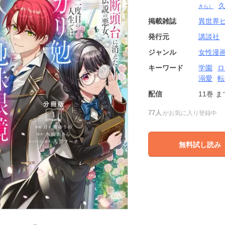
きら）
掲載雑誌
異世界
発行元
講談社
ジャンル
女性漫
キーワード
学園
ロ
溺愛
転
配信
11巻
ま
77人
がお気に入り登録中
無料試し読み