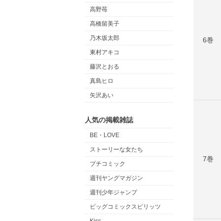
高野苺
高橋留美子
乃木坂太郎
6巻
東村アキコ
藤沢とおる
真島ヒロ
矢沢あい
人気の掲載雑誌
BE・LOVE
ストーリーな女たち
7巻
プチコミック
週刊ヤングマガジン
週刊少年ジャンプ
ビッグコミックスピリッツ