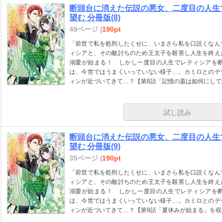
断頭台に消えた伝説の悪女、二度目の人生
望む 分冊版(8)
49ページ |
190pt
「前世で私を処刑したくせに、いまさら私を口説くなん
ィシアと、その敵討ちのため王太子を殺害し人生を終え
溺愛が始まる！ しかし一度目の人生でレティシアを
は、今世ではうまくいっていない様子…。カミロとのデ
ィンが近づいてきて…？【第8話「記憶の蓋は如何にし
試し読み
断頭台に消えた伝説の悪女、二度目の人生
望む 分冊版(9)
35ページ |
190pt
「前世で私を処刑したくせに、いまさら私を口説くなん
ィシアと、その敵討ちのため王太子を殺害し人生を終え
溺愛が始まる！ しかし一度目の人生でレティシアを
は、今世ではうまくいっていない様子…。カミロとのデ
ィンが近づいてきて…？【第9話「夏休みが始まる」を収