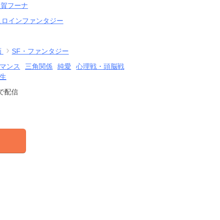
久賀フーナ
ヒロインファンタジー
画
SF・ファンタジー
マンス
三角関係
純愛
心理戦・頭脳戦
生
で配信