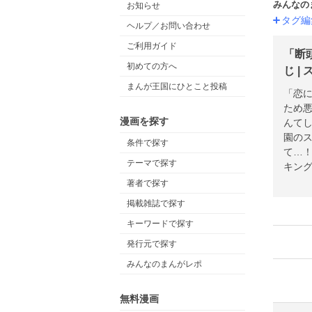
みんなの
お知らせ
タグ編
ヘルプ／お問い合わせ
ご利用ガイド
「断
初めての方へ
じ |
まんが王国にひとこと投稿
「恋
ため
漫画を探す
んて
園の
条件で探す
て…！
テーマで探す
キング
ファ
著者で探す
掲載雑誌で探す
キーワードで探す
発行元で探す
みんなのまんがレポ
無料漫画