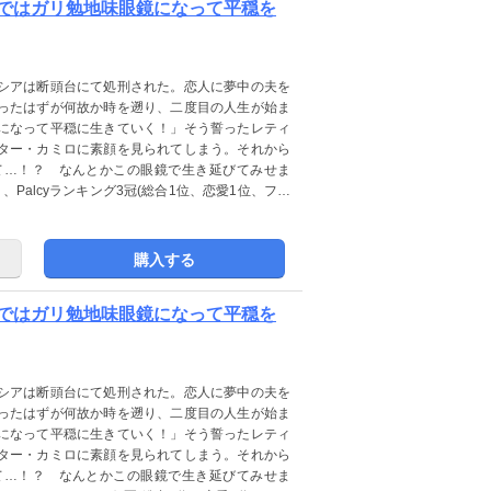
ではガリ勉地味眼鏡になって平穏を
シアは断頭台にて処刑された。恋人に夢中の夫を
ったはずが何故か時を遡り、二度目の人生が始ま
になって平穏に生きていく！」そう誓ったレティ
ター・カミロに素顔を見られてしまう。それから
て…！？ なんとかこの眼鏡で生き延びてみせま
）、Palcyランキング3冠(総合1位、恋愛1位、ファ
一番読みたい異世界ヒロインファンタジー！！
購入する
ではガリ勉地味眼鏡になって平穏を
シアは断頭台にて処刑された。恋人に夢中の夫を
ったはずが何故か時を遡り、二度目の人生が始ま
になって平穏に生きていく！」そう誓ったレティ
ター・カミロに素顔を見られてしまう。それから
て…！？ なんとかこの眼鏡で生き延びてみせま