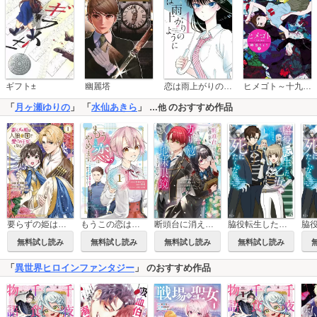
恋は雨上がりのように
ギフト±
幽麗塔
ヒメゴト～十九歳の制服～
「
月ヶ瀬ゆりの
」 「
水仙あきら
」
のおすすめ作品
…他
要らずの姫は人狼の国で愛され王妃となる！
もうこの恋はやめます。―治癒魔術師は女嫌いの想い人の前から静かに去りたい―
断頭台に消えた伝説の悪女、二度目の人生ではガリ勉地味眼鏡になって平穏を望む【電子限定描きおろしペーパー付き】
脇役転生した乙女は死にたくない 死亡フラグを折る度に恋愛フラグが立つ世界で頑張っています！
無料試し読み
無料試し読み
無料試し読み
無料試し読み
「
異世界ヒロインファンタジー
」 のおすすめ作品