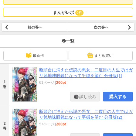
まんがレポ
0件
前の巻へ
次の巻へ
巻一覧
最新刊
まとめ買い
断頭台に消えた伝説の悪女、二度目の人生ではガ
リ勉地味眼鏡になって平穏を望む 分冊版(1)
1
61ページ
|
200pt
巻
試し読み
購入する
断頭台に消えた伝説の悪女、二度目の人生ではガ
リ勉地味眼鏡になって平穏を望む 分冊版(2)
2
57ページ
|
200pt
巻