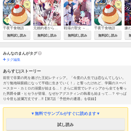
千夜千食物語 ～敗国の姫ですが氷の皇子殿下がどうも溺愛してくれています～ 分冊版
元婚約者から逃げるため吸血伯爵に恋人のフリをお願いしたら、なぜか溺愛モードになりました
戦場の聖女 ～妹の代わりに公爵騎士に嫁ぐことになりましたが、今は幸せです～
千夜千食物語 ～敗国の姫ですが氷の皇子殿下がどうも溺愛してくれています～
無料試し読み
無料試し読み
無料試し読み
無料試し読み
みんなのまんがタグ
タグ編集
あらすじ|ストーリー
前世で非業の死を遂げた王妃レティシア。「今度の人生では恋なんてしない。
ガリ勉地味眼鏡になって平穏に生きていく！」と誓ったけれど、学園のスーパ
ースター・カミロの溺愛が始まる…！ さらに前世でレティシアから全てを奪っ
た男爵令嬢・ヒセラが登場、なぜかアグスティンの執着も始まって…？ やっぱ
り今世も波瀾万丈です…!!【第7話「予想外の遭遇」を収録】
▼無料でサンプルがすぐに読めます▼
試し読み