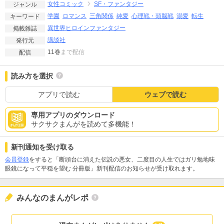
女性コミック
SF・ファンタジー
ジャンル
学園
ロマンス
三角関係
純愛
心理戦・頭脳戦
溺愛
転生
キーワード
異世界ヒロインファンタジー
掲載雑誌
講談社
発行元
11巻
まで配信
配信
読み方を選択
アプリで読む
ウェブで読む
専用アプリのダウンロード
サクサクまんがを読めて多機能！
新刊通知を受け取る
会員登録
をすると「断頭台に消えた伝説の悪女、二度目の人生ではガリ勉地味
眼鏡になって平穏を望む 分冊版」新刊配信のお知らせが受け取れます。
みんなのまんがレポ