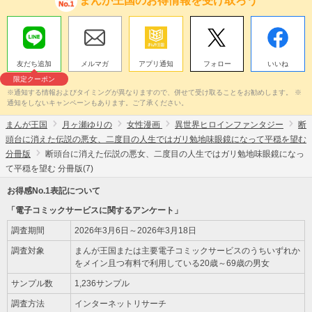
まんが王国のお得情報を受け取ろう
友だち追加
メルマガ
アプリ通知
フォロー
いいね
限定クーポン
※通知する情報およびタイミングが異なりますので、併せて受け取ることをお勧めします。 ※
通知をしないキャンペーンもあります。ご了承ください。
まんが王国
月ヶ瀬ゆりの
女性漫画
異世界ヒロインファンタジー
断
頭台に消えた伝説の悪女、二度目の人生ではガリ勉地味眼鏡になって平穏を望む
分冊版
断頭台に消えた伝説の悪女、二度目の人生ではガリ勉地味眼鏡になっ
て平穏を望む 分冊版(7)
お得感No.1表記について
「電子コミックサービスに関するアンケート」
調査期間
2026年3月6日～2026年3月18日
調査対象
まんが王国または主要電子コミックサービスのうちいずれか
をメイン且つ有料で利用している20歳～69歳の男女
サンプル数
1,236サンプル
調査方法
インターネットリサーチ