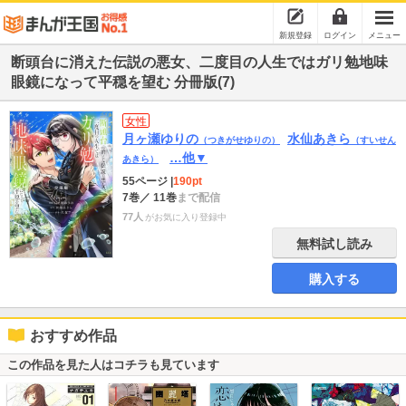
新規登録
ログイン
メニュー
断頭台に消えた伝説の悪女、二度目の人生ではガリ勉地味
眼鏡になって平穏を望む 分冊版(7)
女性
月ヶ瀬ゆりの
水仙あきら
（つきがせゆりの）
（すいせん
…他▼
あきら）
55ページ
|
190pt
7巻
／ 11巻
まで配信
77人
がお気に入り登録中
無料試し読み
購入する
おすすめ作品
この作品を見た人はコチラも見ています