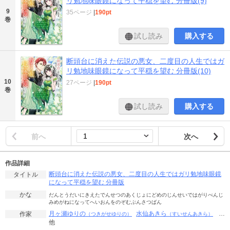
リ勉地味眼鏡になって平穏を望む 分冊版(9)
9
35ページ
|
190pt
巻
試し読み
購入する
断頭台に消えた伝説の悪女、二度目の人生ではガ
リ勉地味眼鏡になって平穏を望む 分冊版(10)
10
27ページ
|
190pt
巻
試し読み
購入する
前へ
次へ
作品詳細
断頭台に消えた伝説の悪女、二度目の人生ではガリ勉地味眼鏡
タイトル
になって平穏を望む 分冊版
かな
だんとうだいにきえたでんせつのあくじょにどめのじんせいではがりべんじ
みめがねになってへいおんをのぞむぶんさつばん
月ヶ瀬ゆりの
水仙あきら
…
作家
（つきがせゆりの）
（すいせんあきら）
他