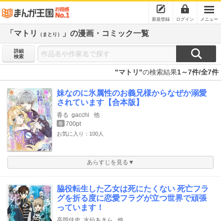
新規登録
ログイン
メニュー
「マトリ
」の漫画・コミック一覧
（まとり）
詳細
検索
"マトリ"
の検索結果
1～7件/全7件
妹なのに氷属性のお義兄様からなぜか溺愛
されています【合本版】
香る
gacchi
他
700pt
巻
お気に入り：100人
あらすじを見る▼
脇役転生した乙女は死にたくない 死亡フラ
グを折る度に恋愛フラグが立つ世界で頑張
っています！
高岡佳史
水仙あきら
他