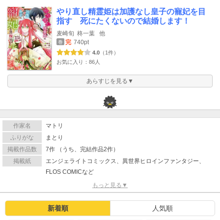
やり直し精霊姫は加護なし皇子の寵妃を目
指す 死にたくないので結婚します！
麦崎旬
柊一葉
他
完
740pt
巻
4.0
（1件）
お気に入り：86人
あらすじを見る▼
作家名
マトリ
ふりがな
まとり
掲載作品数
7作 （うち、完結作品2作）
掲載紙
エンジェライトコミックス、異世界ヒロインファンタジー、
FLOS COMICなど
もっと見る▼
新着順
人気順