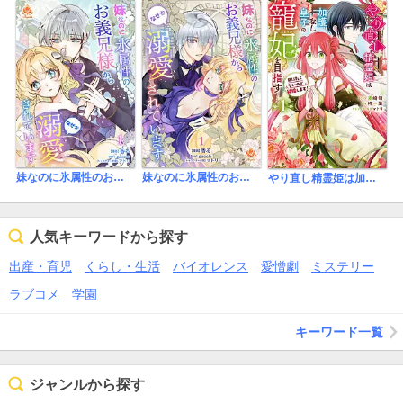
妹なのに氷属性のお義兄様からなぜか溺愛されています【合本版】
妹なのに氷属性のお義兄様からなぜか溺愛されています
やり直し精霊姫は加護なし皇子の寵妃を目指す 死にたくないので結婚します！
人気キーワードから探す
出産・育児
くらし・生活
バイオレンス
愛憎劇
ミステリー
ラブコメ
学園
キーワード一覧
ジャンルから探す