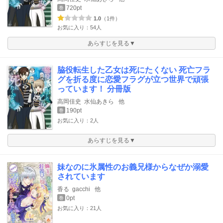
720pt
巻
1.0
（1件）
お気に入り：54人
あらすじを見る▼
脇役転生した乙女は死にたくない 死亡フラ
グを折る度に恋愛フラグが立つ世界で頑張
っています！ 分冊版
高岡佳史
水仙あきら
他
190pt
巻
お気に入り：2人
あらすじを見る▼
妹なのに氷属性のお義兄様からなぜか溺愛
されています
香る
gacchi
他
0pt
巻
お気に入り：21人