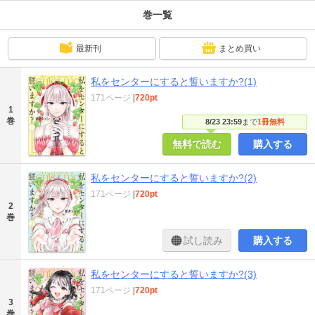
巻一覧
最新刊
まとめ買い
私をセンターにすると誓いますか?(1)
171ページ
|
720pt
1
巻
8/23 23:59
まで
1冊無料
無料で読む
購入する
私をセンターにすると誓いますか?(2)
171ページ
|
720pt
2
巻
試し読み
購入する
私をセンターにすると誓いますか?(3)
171ページ
|
720pt
3
巻