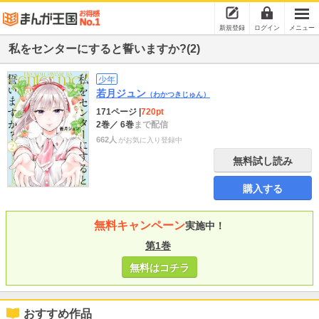
新規登録
ログイン
メニュー
私をセンターにすると誓いますか?(2)
少年
若月ジュン
（わかつきじゅん）
171ページ
|
720pt
2巻
／ 6巻
まで配信
662人
がお気に入り登録中
無料試し読み
購入する
無料キャンペーン
実施中！
第1巻
無料はコチラ
おすすめ作品