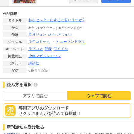
作品詳細
私をセンターにすると誓いますか?
タイトル
かな
わたしをせんたーにするとちかいますか
若月ジュン
作家
（わかつきじゅん）
少年コミック
ヒューマンドラマ
ジャンル
ラブコメ
芸能
アイドル
キーワード
少年マガジンエッジ
掲載雑誌
講談社
発行元
6巻
まで配信
配信
読み方を選択
アプリで読む
ウェブで読む
専用アプリのダウンロード
サクサクまんがを読めて多機能！
新刊通知を受け取る