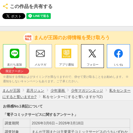
この作品を共有する
まんが王国のお得情報を受け取ろう
友だち追加
メルマガ
アプリ通知
フォロー
いいね
限定クーポン
※通知する情報およびタイミングが異なりますので、併せて受け取ることをお勧めします。 ※
通知をしないキャンペーンもあります。ご了承ください。
まんが王国
若月ジュン
少年漫画
少年マガジンエッジ
私をセンター
にすると誓いますか?
私をセンターにすると誓いますか?(2)
お得感No.1表記について
「電子コミックサービスに関するアンケート」
調査期間
2026年3月6日～2026年3月18日
調査対象
まんが王国または主要電子コミックサービスのうちいずれか