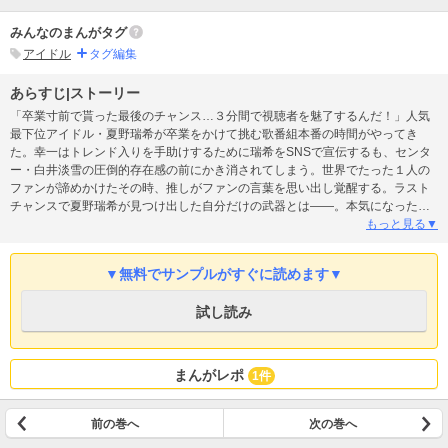
みんなのまんがタグ
アイドル
タグ編集
あらすじ|ストーリー
「卒業寸前で貰った最後のチャンス…３分間で視聴者を魅了するんだ！」人気
最下位アイドル・夏野瑞希が卒業をかけて挑む歌番組本番の時間がやってき
た。幸一はトレンド入りを手助けするために瑞希をSNSで宣伝するも、センタ
ー・白井淡雪の圧倒的存在感の前にかき消されてしまう。世界でたった１人の
ファンが諦めかけたその時、推しがファンの言葉を思い出し覚醒する。ラスト
チャンスで夏野瑞希が見つけ出した自分だけの武器とは――。本気になった推
し×ファンのタッグで、芸能界のスターダムを駆け上がる“ジャパニーズドリー
もっと見る▼
ム”ストーリー第２巻！！
▼無料でサンプルがすぐに読めます▼
試し読み
まんがレポ
1件
前の巻へ
次の巻へ