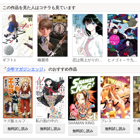
この作品を見た人はコチラも見ています
恋は雨上がりのように
ギフト±
幽麗塔
ヒメゴト～十九歳の制服～
「
少年マガジンエッジ
」 のおすすめ作品
マズ飯エルフと遊牧暮らし
私の胎の中の化け物
ブレス
SHAMAN KING
無料試し読み
無料試し読み
無料試し読み
無料試し読み