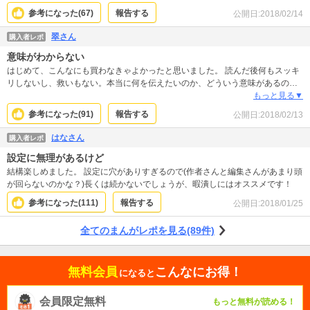
参考になった(
67
)
報告する
公開日:
2018/02/14
翠さん
購入者レポ
意味がわからない
はじめて、こんなにも買わなきゃよかったと思いました。 読んだ後何もスッキ
リしないし、救いもない。本当に何を伝えたいのか、どういう意味があるのか
さっぱり読み取れません。 続きも気にならないです。おすすめしません。気分
もっと見る▼
が悪くなりました。
参考になった(
91
)
報告する
公開日:
2018/02/13
はなさん
購入者レポ
設定に無理があるけど
結構楽しめました。 設定に穴がありすぎるので(作者さんと編集さんがあまり頭
が回らないのかな？)長くは続かないでしょうが、暇潰しにはオススメです！
参考になった(
111
)
報告する
公開日:
2018/01/25
全てのまんがレポを見る(89件)
無料会員
こんなにお得！
になると
会員限定無料
もっと無料が読める！