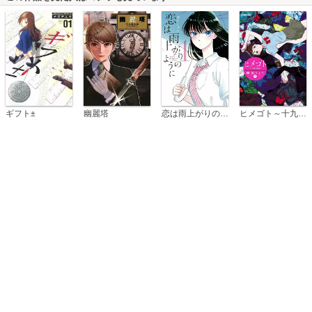
恋は雨上がりのように
ギフト±
幽麗塔
ヒメゴト～十九歳の制服～