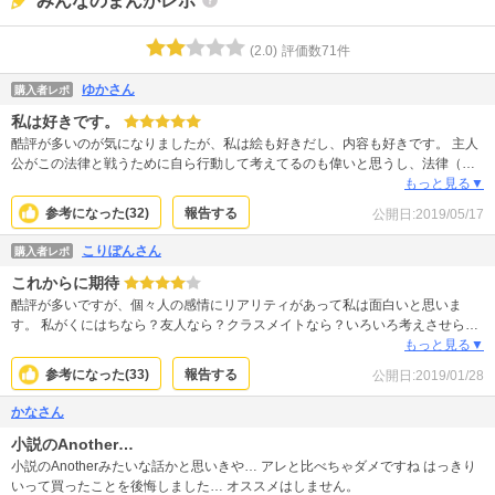
みんなのまんがレポ
(
2.0
)
評価数
71
件
ゆかさん
購入者レポ
私は好きです。
酷評が多いのが気になりましたが、私は絵も好きだし、内容も好きです。 主人
公がこの法律と戦うために自ら行動して考えてるのも偉いと思うし、法律（い
じめ）の対処になるのはいつだって本当に普通の子という無作為の場合が多い
もっと見る▼
のではないでしょうか？ この漫画にでてくる主人公の〝味方側〝みたいに強く
参考になった(
32
)
報告する
公開日:
2019/05/17
かっこいい人間になりたいな。と思わせてくれる漫画だと思います。
こりぽんさん
購入者レポ
これからに期待
酷評が多いですが、個々人の感情にリアリティがあって私は面白いと思いま
す。 私がくにはちなら？友人なら？クラスメイトなら？いろいろ考えさせられ
ます。 今の日本の法律と照らし合わせるのではなく、この世界はそういうもの
もっと見る▼
なんだと思って読んだ方がいいです。 最初は確かに主人公の鈍臭さにはイラッ
参考になった(
33
)
報告する
公開日:
2019/01/28
とするところもありましたが、話が進むにつれてそんな主人公の成長、周囲の
接し方の変化もあってこれからどうなっていくのか楽しみです。
かなさん
小説のAnother…
小説のAnotherみたいな話かと思いきや… アレと比べちゃダメですね はっきり
いって買ったことを後悔しました… オススメはしません。