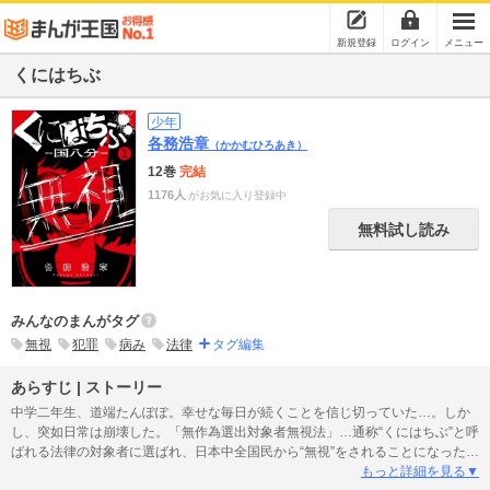
新規登録
ログイン
メニュー
くにはちぶ
少年
各務浩章
（かかむひろあき）
12巻
完結
1176人
がお気に入り登録中
無料試し読み
みんなのまんがタグ
無視
犯罪
病み
法律
タグ編集
あらすじ | ストーリー
中学二年生、道端たんぽぽ。幸せな毎日が続くことを信じ切っていた…。しか
し、突如日常は崩壊した。「無作為選出対象者無視法」…通称“くにはちぶ”と呼
ばれる法律の対象者に選ばれ、日本中全国民から“無視”をされることになったた
んぽぽ。友達からも、家族からさえも……。戦慄のサバイバル・サスペンス開
もっと詳細を見る▼