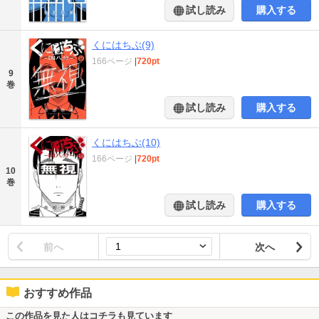
試し読み
購入する
くにはちぶ(9)
166ページ
|
720pt
9
巻
試し読み
購入する
くにはちぶ(10)
166ページ
|
720pt
10
巻
試し読み
購入する
前へ
次へ
おすすめ作品
この作品を見た人はコチラも見ています