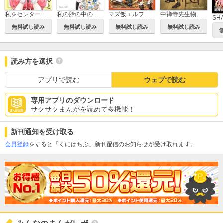
私をセンターにすると誓いますか?
私の胎の中の化け物
マズ飯エルフと遊牧暮らし
中禅寺先生物怪講義録 先生が謎を解いてしまうから。
SH
無料試し読み
無料試し読み
無料試し読み
無料試し読み
読み方を選択
アプリで読む
ウェブで読む
専用アプリのダウンロード
サクサクまんがを読めて多機能！
新刊通知を受け取る
会員登録
をすると「くにはちぶ」新刊配信のお知らせが受け取れます。