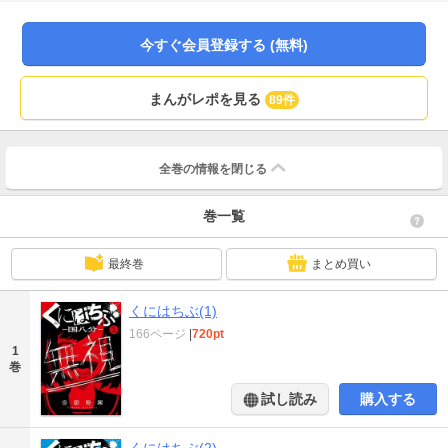
幕!!
今すぐ会員登録する (無料)
まんがレポを見る
89件
全巻の情報を
閉じる
巻一覧
最終巻
まとめ買い
くにはちぶ(1)
166ページ
|
720pt
1
巻
試し読み
購入する
くにはちぶ(2)