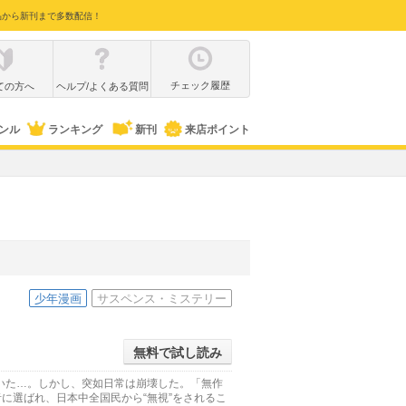
品から新刊まで多数配信！
チェック履歴
ての方へ
ヘルプ/よくある質問
ンル
ランキング
新刊
来店ポイント
少年漫画
サスペンス・ミステリー
無料で試し読み
いた…。しかし、突如日常は崩壊した。「無作
に選ばれ、日本中全国民から“無視”をされるこ