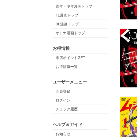
青年・少年漫画トップ
TL漫画トップ
BL漫画トップ
オトナ漫画トップ
お得情報
来店ポイントGET
お得情報一覧
ユーザーメニュー
会員登録
ログイン
チェック履歴
ヘルプ＆ガイド
お知らせ