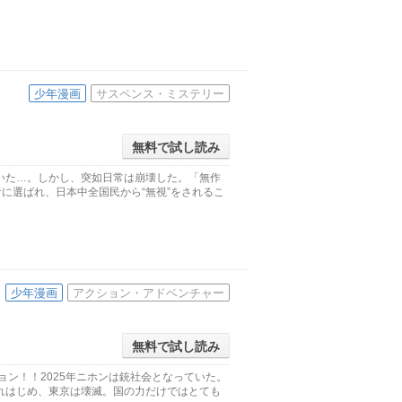
少年漫画
サスペンス・ミステリー
無料で試し読み
いた…。しかし、突如日常は崩壊した。「無作
に選ばれ、日本中全国民から“無視”をされるこ
少年漫画
アクション・アドベンチャー
無料で試し読み
ョン！！2025年ニホンは銃社会となっていた。
れはじめ、東京は壊滅。国の力だけではとても