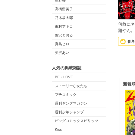
高野苺
高橋留美子
乃木坂太郎
何故にネ
東村アキコ
題やん。
藤沢とおる
参考
真島ヒロ
矢沢あい
人気の掲載雑誌
BE・LOVE
新着
ストーリーな女たち
プチコミック
週刊ヤングマガジン
週刊少年ジャンプ
ビッグコミックスピリッツ
Kiss