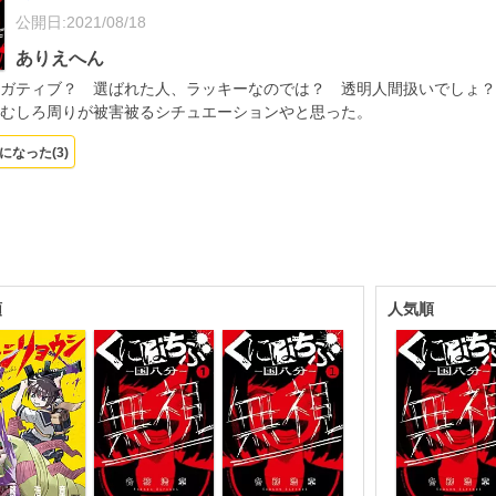
公開日:2021/08/18
ありえへん
ガティブ？ 選ばれた人、ラッキーなのでは？ 透明人間扱いでしょ？
むしろ周りが被害被るシチュエーションやと思った。
になった(
3
)
順
人気順