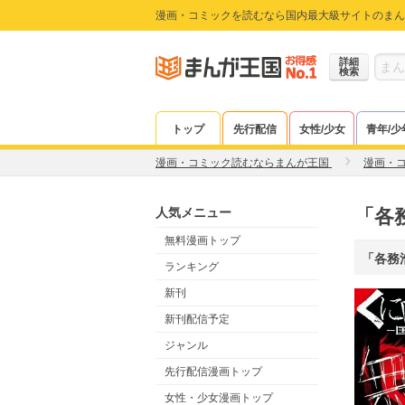
漫画・コミックを読むなら国内最大級サイトのまん
詳細
検索
トップ
先行配信
女性/少女
青年/少
漫画・コミック読むならまんが王国
漫画・
人気メニュー
「各
無料漫画トップ
「各務
ランキング
新刊
新刊配信予定
ジャンル
先行配信漫画トップ
女性・少女漫画トップ