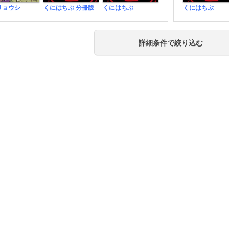
リョウシ
くにはちぶ 分冊版
くにはちぶ
くにはちぶ
詳細条件で絞り込む