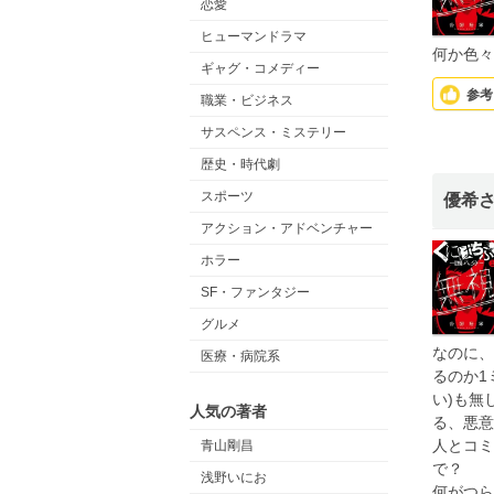
恋愛
ヒューマンドラマ
何か色々
ギャグ・コメディー
参考
職業・ビジネス
サスペンス・ミステリー
歴史・時代劇
スポーツ
優希
アクション・アドベンチャー
ホラー
SF・ファンタジー
グルメ
なのに、
医療・病院系
るのか1
い)も無
人気の著者
る、悪意
人とコミ
青山剛昌
で？
浅野いにお
何がつら