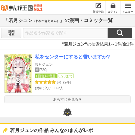
新規登録
ログイン
メニュー
「若月ジュン
」の漫画・コミック一覧
（わかつきじゅん）
詳細
検索
"若月ジュン"
の検索結果
1～1件/全1件
私をセンターにすると誓いますか?
若月ジュン
720pt
巻
1冊無料増量
8/23まで
5.0
（2件）
お気に入り：662人
あらすじを見る▼
若月ジュンの作品 みんなのまんがレポ