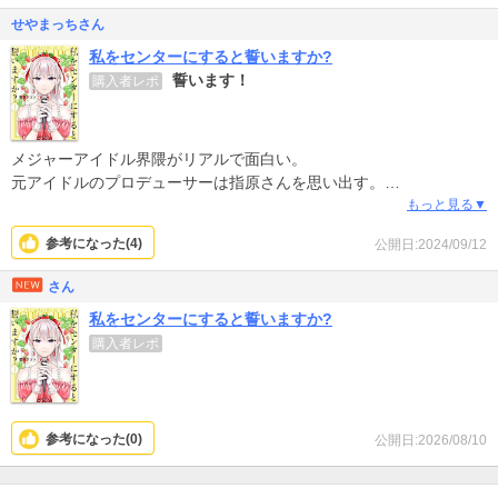
せやまっちさん
私をセンターにすると誓いますか?
誓います！
購入者レポ
メジャーアイドル界隈がリアルで面白い。
元アイドルのプロデューサーは指原さんを思い出す。
推しをセンターにしたいファンに刺さるタイトル
もっと見る▼
続きが楽しみ！
参考になった(
4
)
公開日:2024/09/12
さん
私をセンターにすると誓いますか?
購入者レポ
参考になった(
0
)
公開日:2026/08/10