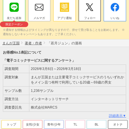
友だち追加
メルマガ
アプリ通知
フォロー
いいね
限定クーポン
※通知する情報およびタイミングが異なりますので、併せて受け取ることをお勧めします。 ※
通知をしないキャンペーンもあります。ご了承ください。
まんが王国
著者・作者
「若月ジュン」の漫画
お得感No.1表記について
「電子コミックサービスに関するアンケート」
調査期間
2026年3月6日～2026年3月18日
調査対象
まんが王国または主要電子コミックサービスのうちいずれか
をメイン且つ有料で利用している20歳～69歳の男女
サンプル数
1,236サンプル
調査方法
インターネットリサーチ
調査委託先
株式会社MARCS
詳細表示▼
トップ
女性/少女
青年/少年
TL
BL
オトナ