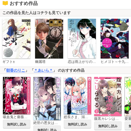
おすすめ作品
この作品を見た人はコチラも見ています
恋は雨上がりのように
ギフト±
幽麗塔
ヒメゴト～十九歳の制服～
「
朝香のりこ
」 「
＊あいら＊
」 のおすすめ作品
吸血鬼と薔薇少女
総長さま、溺愛中につき。
腹黒カレシは溺愛をこじらせる
絶世の悪女は魔王子さまに寵愛される 分冊版
無料試し読み
無料試し読み
無料試し読み
無料試し読み