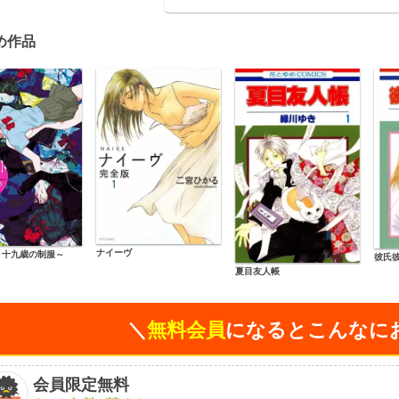
め作品
ナイーヴ
～十九歳の制服～
彼氏
夏目友人帳
＼
無料会員
になるとこんなに
会員限定無料