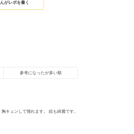
んがレポを書く
参考になったが多い順
、胸キュンして憧れます。 絵も綺麗です。