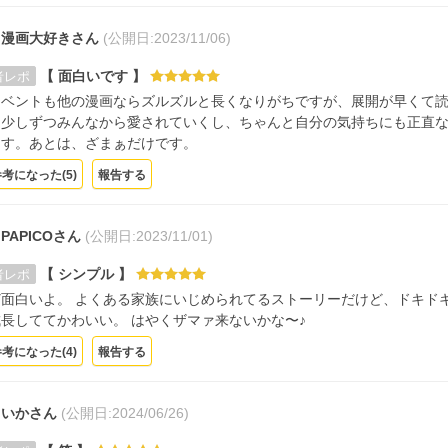
漫画大好きさん
(公開日:
2023/11/06)
【 面白いです 】
者レポ
イベントも他の漫画ならズルズルと長くなりがちですが、展開が早くて
、少しずつみんなから愛されていくし、ちゃんと自分の気持ちにも正直
ます。あとは、ざまぁだけです。
参考になった(
5
)
報告する
PAPICOさん
(公開日:
2023/11/01)
【 シンプル 】
者レポ
面白いよ。 よくある家族にいじめられてるストーリーだけど、ドキド
長しててかわいい。 はやくザマァ来ないかな〜♪
参考になった(
4
)
報告する
いかさん
(公開日:
2024/06/26)