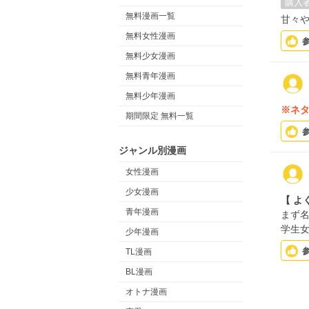
購入
無料漫画一覧
甘々
無料女性漫画
無料少女漫画
無料青年漫画
無料少年漫画
※ネ
期間限定 無料一覧
ジャンル別漫画
女性漫画
少女漫画
【 よ
青年漫画
まず名
学生女
少年漫画
TL漫画
BL漫画
オトナ漫画