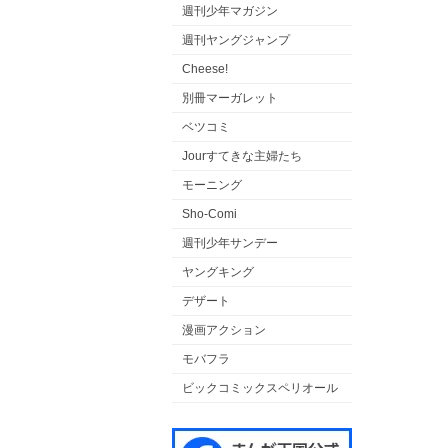
週刊少年マガジン
週刊ヤングジャンプ
Cheese!
別冊マーガレット
ベツコミ
Jourすてきな主婦たち
モーニング
Sho-Comi
週刊少年サンデー
ヤングキング
デザート
漫画アクション
モバフラ
ビックコミックスペリオール