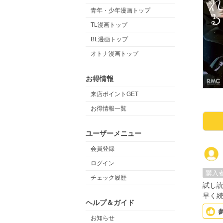
青年・少年漫画トップ
TL漫画トップ
BL漫画トップ
オトナ漫画トップ
お得情報
来店ポイントGET
お得情報一覧
ユーザーメニュー
会員登録
ログイン
購入
チェック履歴
試し読
早く
ヘルプ＆ガイド
お知らせ