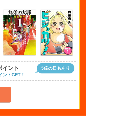
ポイント
5倍の日もあり
イントGET！