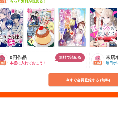
もっと無料が読める！
0円作品
来店
無料で読める
本棚に入れておこう！
毎日ポ
今すぐ会員登録する (無料)