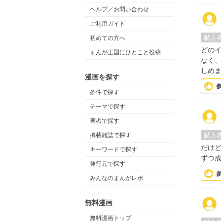
ヘルプ／お問い合わせ
ご利用ガイド
購入
初めての方へ
どの
まんが王国にひとこと投稿
なく
しめ
漫画を探す
条件で探す
テーマで探す
著者で探す
掲載雑誌で探す
購入
だけど
キーワードで探す
ずつ成
発行元で探す
みんなのまんがレポ
無料漫画
無料漫画トップ