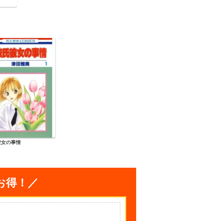
彼女の事情
お得！／