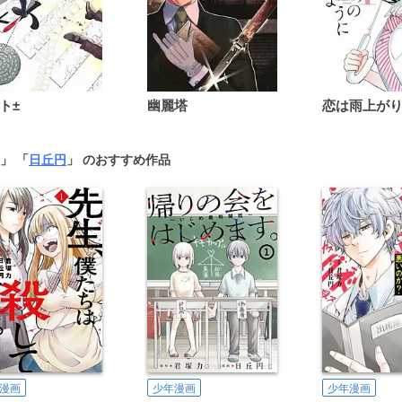
ト±
幽麗塔
」 「
日丘円
」 のおすすめ作品
漫画
少年漫画
少年漫画