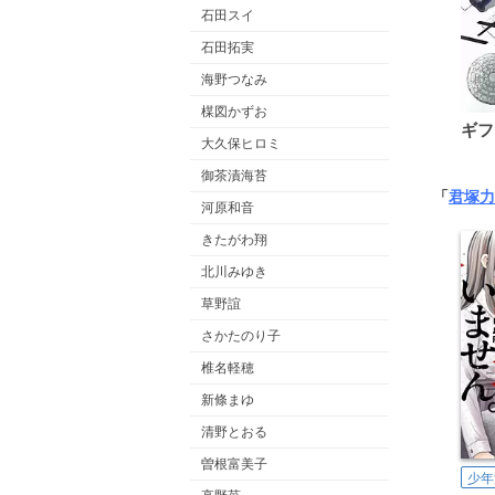
石田スイ
石田拓実
海野つなみ
楳図かずお
ギフ
大久保ヒロミ
御茶漬海苔
「
君塚力
河原和音
きたがわ翔
北川みゆき
草野誼
さかたのり子
椎名軽穂
新條まゆ
清野とおる
曽根富美子
少年