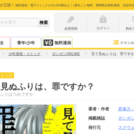
が王国！
無料漫画・電子コミックが10,000冊以上！1冊丸ごと無料、期間限定無料漫画、完結作
ログイン
会員登録
初め
少女
青年/少年
無料漫画
ジャン
少年漫画・コミック
ガンガンONLINE
見て見ぬふりは、罪です
コミック
て見ぬふりは、罪ですか？
ふりはつみですか
著者・作者
君塚力
（
掲載雑誌
ガンガン
発行元
スクウ