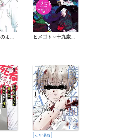
恋は雨上がりのように
ヒメゴト～十九歳の制服～
少年漫画