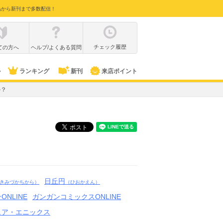
品から新刊まで多数配信！
チェック履歴
ての方へ
ヘルプ/よくある質問
ル
ランキング
新刊
来店ポイント
か？
日丘円
きみづかちから）
（ひおかえん）
ONLINE
ガンガンコミックスONLINE
ェア・エニックス