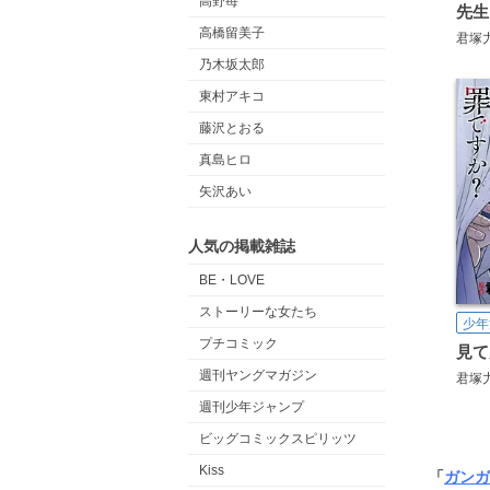
高野苺
高橋留美子
君塚
乃木坂太郎
東村アキコ
藤沢とおる
真島ヒロ
矢沢あい
人気の掲載雑誌
BE・LOVE
ストーリーな女たち
少年
プチコミック
週刊ヤングマガジン
君塚
週刊少年ジャンプ
ビッグコミックスピリッツ
Kiss
「
ガンガ