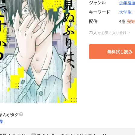
ジャンル
少年漫
キーワード
大学生
配信
4巻
完
71人
がお気に入り登録中
無料試し読み
まんがタグ
集