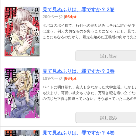
見て見ぬふりは、罪ですか？ 2巻
200ページ |
664pt
タバコのポイ捨て、行列への割り込み…それは誰かが少
は違う。例え大切なものを失うことになろうとも、見て
ことにもなるのだから。暴走を始めた正義感の向かう先は
試し読み
見て見ぬふりは、罪ですか？ 3巻
199ページ |
664pt
バイトに明け暮れ、友人も少なかった大学生活。しかし
も決まり、可愛い彼女もできた。万引き犯を追い立てた
の信じた正義は間違っていない。そう思っていた…あの
試し読み
見て見ぬふりは、罪ですか？ 4巻