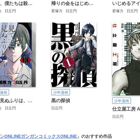
先生、僕たちは殺していません。
帰りの会をはじめます。 ～いじめ裁判開廷～
力
日丘円
君塚力
日丘円
君塚力
日丘円
漫画
少年漫画
見て見ぬふりは、罪ですか？【分冊版】
黒の探偵
少年漫画
力
日丘円
日丘円
日丘円
ンONLINE
ガンガンコミックスONLINE
」のおすすめ作品