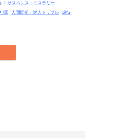
画
サスペンス・ミステリー
犯罪
人間関係・対人トラブル
虐待
結