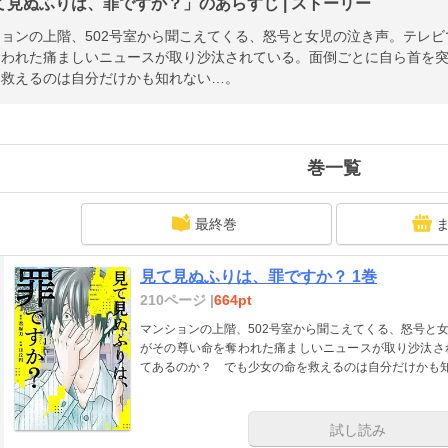
て見ぬふりは、罪ですか？」のあらすじ | ストーリー
ョンの上階、502号室から聞こえてくる、怒号と女児の泣き声。テレ
奪われた痛ましいニュースが取り沙汰されている。面倒ごとに自ら首を
を救えるのは自分だけかも知れない…。
巻一覧
最終巻
見て見ぬふりは、罪ですか？ 1巻
210ページ |
664pt
マンションの上階、502号室から聞こえてくる、怒号と
がその尊い命を奪われた痛ましいニュースが取り沙汰さ
てあるのか？ でも少女の命を救えるのは自分だけかも
試し読み