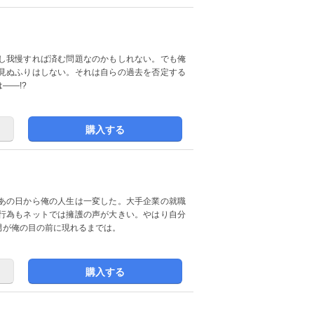
し我慢すれば済む問題なのかもしれない。でも俺
見ぬふりはしない。それは自らの過去を否定する
――!?
購入する
あの日から俺の人生は一変した。大手企業の就職
行為もネットでは擁護の声が大きい。やはり自分
男が俺の目の前に現れるまでは。
購入する