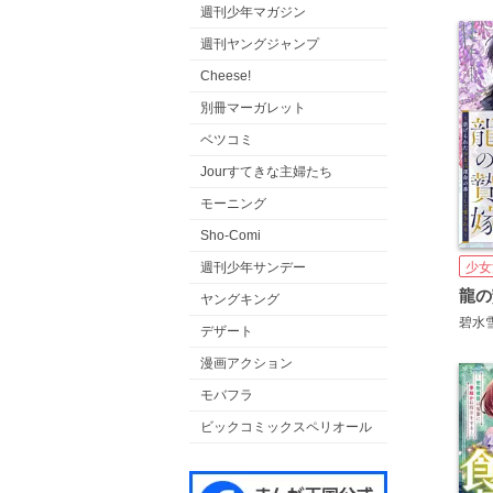
週刊少年マガジン
週刊ヤングジャンプ
Cheese!
別冊マーガレット
ベツコミ
Jourすてきな主婦たち
モーニング
Sho-Comi
少女
週刊少年サンデー
ヤングキング
碧水
デザート
漫画アクション
モバフラ
ビックコミックスペリオール