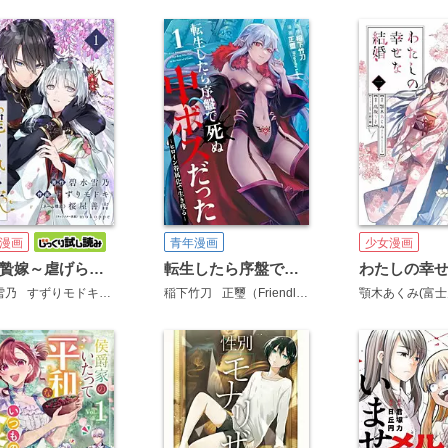
漫画
青年漫画
少女漫画
龍の贄嫁～虐げられた少女は運命の番として愛される～【分冊版】
転生したら序盤で死ぬ中ボスだった－ヒロイン眷属化で生き残る－
わたしの幸
雪乃
すずりモドキ
桜屋善吉
稲下竹刀
mokoppe
正璽（Friendly Land）