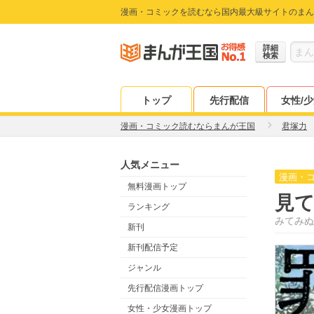
漫画・コミックを読むなら国内最大級サイトのまん
詳細
検索
トップ
先行配信
女性/
漫画・コミック読むならまんが王国
君塚力
人気メニュー
漫画・
無料漫画トップ
見
ランキング
みてみぬ
新刊
新刊配信予定
ジャンル
先行配信漫画トップ
女性・少女漫画トップ