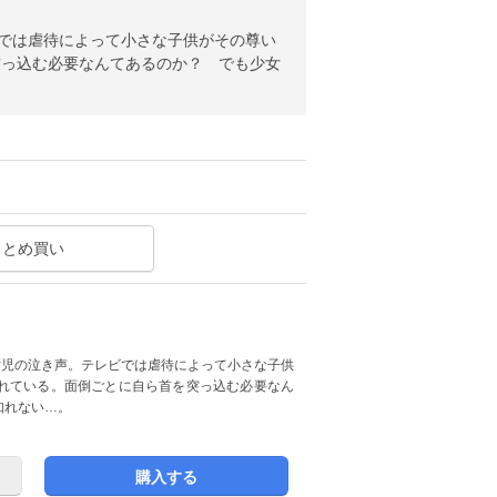
ビでは虐待によって小さな子供がその尊い
突っ込む必要なんてあるのか？ でも少女
まとめ買い
女児の泣き声。テレビでは虐待によって小さな子供
れている。面倒ごとに自ら首を突っ込む必要なん
知れない…。
購入する