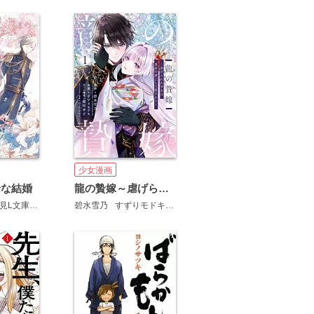
少女漫画
せな結婚
龍の贄嫁～虐げられた少女は運命の番として愛される～
顎木あくみ(富士見L文庫/KADOKAWA刊)
碧水雪乃
高坂りと
すずりモドキ
月岡月穂
桜屋善吉
mokoppe