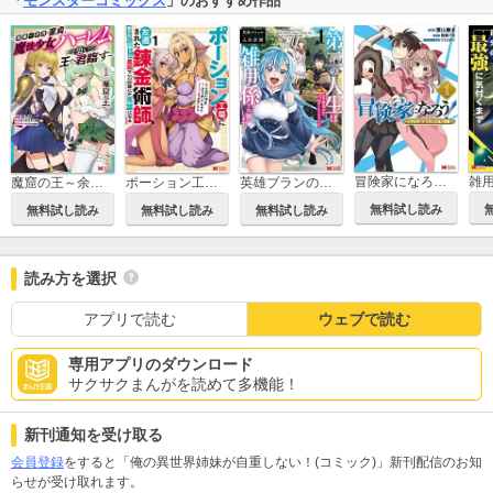
「
モンスターコミックス
」のおすすめ作品
冒険家になろう！～スキルボードでダンジョン攻略～（コミック）
魔窟の王～余命一か月の童貞、魔法少女ハーレムを築いて王へ君臨す～(コミック)
ポーション工場に左遷された錬金術師、美少女に拉致され異国でいつの間にか英雄になる(コミック)
英雄ブランの人生計画 第二の人生は雑用係でお願いします(コミック)
無料試し読み
無料試し読み
無料試し読み
無料試し読み
読み方を選択
アプリで読む
ウェブで読む
専用アプリのダウンロード
サクサクまんがを読めて多機能！
新刊通知を受け取る
会員登録
をすると「俺の異世界姉妹が自重しない！(コミック)」新刊配信のお知
らせが受け取れます。