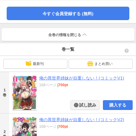
姉、美人奴隷、婚約者という3人の美少女たちと急接近。エスカレートしていく
彼女たちのアピールにタジタジなリオンは、無事約束を果たせるのか！？
今すぐ会員登録する (無料)
全巻の情報を
閉じる
巻一覧
最新刊
まとめ買い
俺の異世界姉妹が自重しない！(コミック)(1)
168ページ
|
700pt
1
巻
試し読み
購入する
俺の異世界姉妹が自重しない！(コミック)(2)
168ページ
|
700pt
2