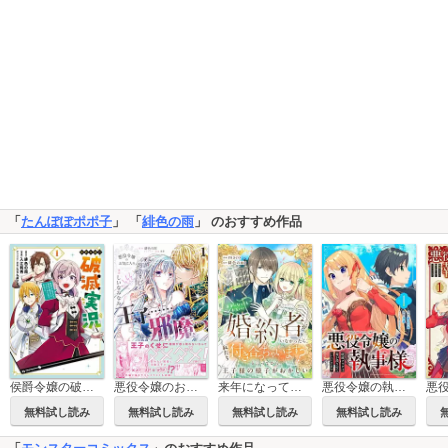
「
たんぽぽポポ子
」 「
緋色の雨
」 のおすすめ作品
侯爵令嬢の破滅実況 破滅を予言された悪役令嬢だけど、リスナーがいるので幸せです
悪役令嬢のお気に入り 王子……邪魔っ（コミック）
来年になってもお互いに婚約者がいなかったら、私たち付き合っちゃいます？ と言ってから王子様の様子がおかしい
悪役令嬢の執事様 破滅フラグは俺が潰させていただきます【分冊版】
無料試し読み
無料試し読み
無料試し読み
無料試し読み