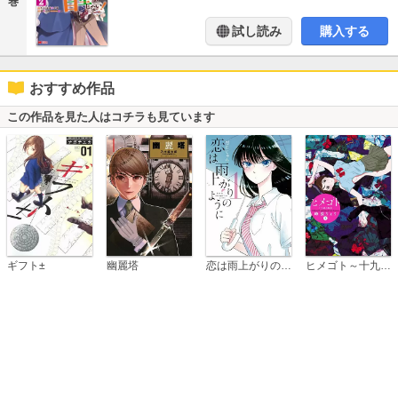
巻
試し読み
購入する
おすすめ作品
この作品を見た人はコチラも見ています
恋は雨上がりのように
ギフト±
幽麗塔
ヒメゴト～十九歳の制服～