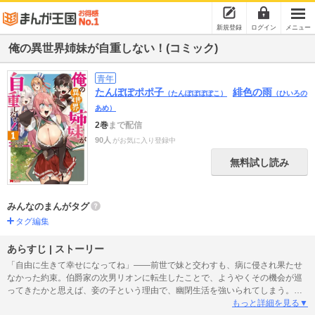
新規登録
ログイン
メニュー
俺の異世界姉妹が自重しない！(コミック)
青年
たんぽぽポポ子
緋色の雨
（たんぽぽぽぽこ）
（ひいろの
あめ）
2巻
まで配信
90人
がお気に入り登録中
無料試し読み
みんなのまんがタグ
タグ編集
あらすじ | ストーリー
「自由に生きて幸せになってね」――前世で妹と交わすも、病に侵され果たせ
なかった約束。伯爵家の次男リオンに転生したことで、ようやくその機会が巡
ってきたかと思えば、妾の子という理由で、幽閉生活を強いられてしまう。こ
のままでは約束を果たせない…と焦るリオンだったが、ある日転機が訪れ、義
もっと詳細を見る▼