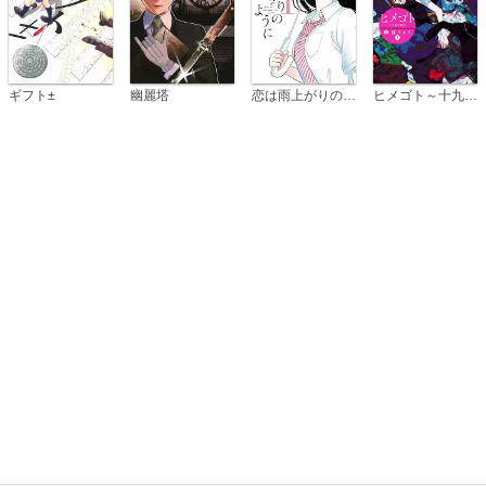
恋は雨上がりのように
ギフト±
幽麗塔
ヒメゴト～十九歳の制服～