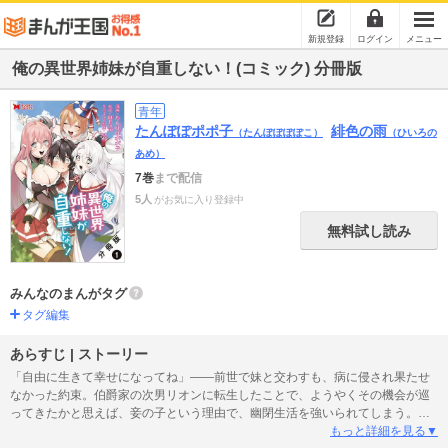
新規登録
ログイン
メニュー
俺の異世界姉妹が自重しない！(コミック) 分冊版
青年
たんぽぽポポ子
緋色の雨
（たんぽぽぽぽこ）
（ひいろの
あめ）
7巻
まで配信
5人
がお気に入り登録中
無料試し読み
みんなのまんがタグ
タグ編集
あらすじ | ストーリー
「自由に生きて幸せになってね」――前世で妹と交わすも、病に侵され果たせ
なかった約束。伯爵家の次男リオンに転生したことで、ようやくその機会が巡
ってきたかと思えば、妾の子という理由で、幽閉生活を強いられてしまう。こ
のままでは約束を果たせない…と焦るリオンだったが、ある日転機が訪れ、義
もっと詳細を見る▼