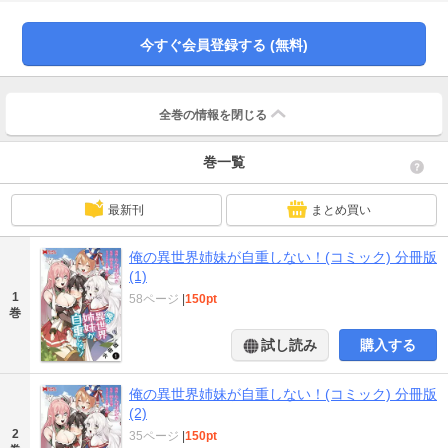
姉、美人奴隷、婚約者という3人の美少女たちと急接近。エスカレートしていく
彼女たちのアピールにタジタジなリオンは、無事約束を果たせるのか!?
今すぐ会員登録する (無料)
全巻の情報を
閉じる
巻一覧
最新刊
まとめ買い
俺の異世界姉妹が自重しない！(コミック) 分冊版
(1)
1
58ページ
|
150pt
巻
試し読み
購入する
俺の異世界姉妹が自重しない！(コミック) 分冊版
(2)
2
35ページ
|
150pt