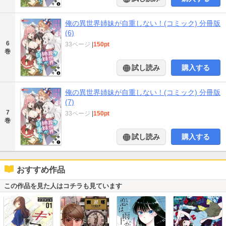
俺の異世界姉妹が自重しない！(コミック) 分冊版
(6)
6
33ページ
|
150pt
巻
試し読み
購入する
俺の異世界姉妹が自重しない！(コミック) 分冊版
(7)
7
33ページ
|
150pt
巻
試し読み
購入する
おすすめ作品
この作品を見た人はコチラも見ています