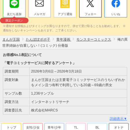
友だち追加
メルマガ
アプリ通知
フォロー
いいね
限定クーポン
※通知する情報およびタイミングが異なりますので、併せて受け取ることをお勧めします。 ※
通知をしないキャンペーンもあります。ご了承ください。
まんが王国
たんぽぽポポ子
青年漫画
モンスターコミックス
俺の異
世界姉妹が自重しない！(コミック) 分冊版
お得感No.1表記について
「電子コミックサービスに関するアンケート」
調査期間
2026年3月6日～2026年3月18日
調査対象
まんが王国または主要電子コミックサービスのうちいずれか
をメイン且つ有料で利用している20歳～69歳の男女
サンプル数
1,236サンプル
調査方法
インターネットリサーチ
調査委託先
株式会社MARCS
詳細表示▼
トップ
女性/少女
青年/少年
TL
BL
オトナ