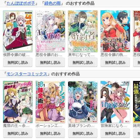
「
たんぽぽポポ子
」 「
緋色の雨
」 のおすすめ作品
侯爵令嬢の破滅実況 破滅を予言された悪役令嬢だけど、リスナーがいるので幸せです
悪役令嬢のお気に入り 王子……邪魔っ（コミック）
来年になってもお互いに婚約者がいなかったら、私たち付き合っちゃいます？ と言ってから王子様の様子がおかしい
悪役令嬢の執事様 破滅フラグは俺が潰させていただきます【分冊版】
無料試し読み
無料試し読み
無料試し読み
無料試し読み
「
モンスターコミックス
」のおすすめ作品
冒険家になろう！～スキルボードでダンジョン攻略～（コミック）
魔窟の王～余命一か月の童貞、魔法少女ハーレムを築いて王へ君臨す～(コミック)
ポーション工場に左遷された錬金術師、美少女に拉致され異国でいつの間にか英雄になる(コミック)
英雄ブランの人生計画 第二の人生は雑用係でお願いします(コミック)
無料試し読み
無料試し読み
無料試し読み
無料試し読み