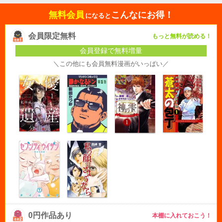
無料会員
こんなにお得！
になると
会員限定無料
もっと無料が読める！
会員登録で無料増量
＼この他にも会員無料漫画がいっぱい／
0円作品あり
本棚に入れておこう！