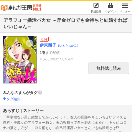
新規登録
ログイン
メニュー
アラフォー婚活バカ女 ～貯金ゼロでも金持ちと結婚すれば
いいじゃん～
女性
伊東爾子
（いとうちかこ）
1巻
まで配信
10人
がお気に入り登録中
無料試し読み
みんなのまんがタグ
タグ編集
あらすじ | ストーリー
「甲斐性ない男と結婚してかわいそう！」友人の旦那をちょいちょいディスる
自称・美魔女のアラフォー独女。玉の輿狙って自分磨きに金をかける女にコロ
ナの落とし穴が…。取り柄もない自己評価高い女のとんでも結婚観とは!? 読