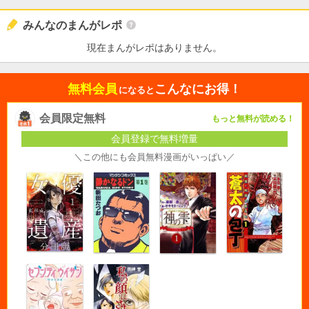
みんなのまんがレポ
現在まんがレポはありません。
無料会員
こんなにお得！
になると
会員限定無料
もっと無料が読める！
会員登録で無料増量
＼この他にも会員無料漫画がいっぱい／