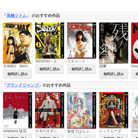
「
高橋ツトム
」 のおすすめ作品
SIDOOH―士道―
スカイハイ・カルマ
JUMBO MAX～ハイパーED薬密造人～
残響
Ne
無料試し読み
無料試し読み
無料試し読み
無料試し読み
「
グランドジャンプ
」のおすすめ作品
adabana 徒花
カモのネギには毒がある 加茂教授の人間経済学講義
レッドムーダン～皇帝に成り上がった女～
来世ではちゃんとします