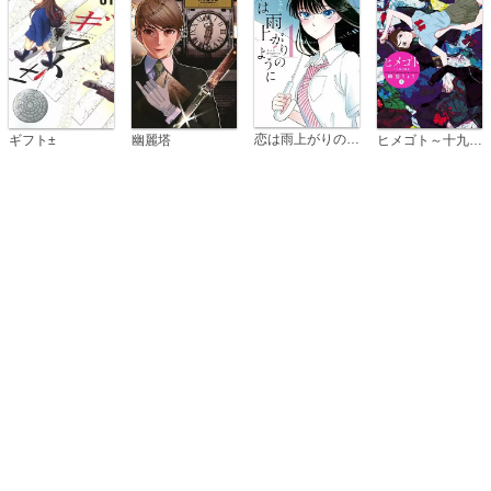
恋は雨上がりのように
ギフト±
幽麗塔
ヒメゴト～十九歳の制服～