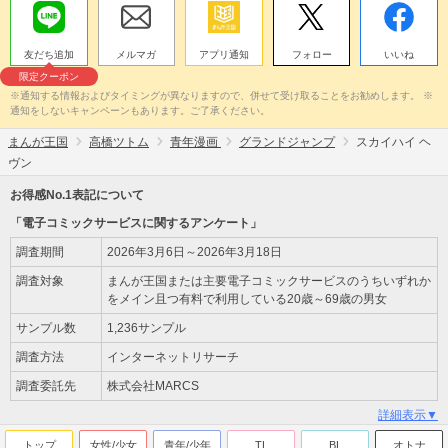
友だち追加
メルマガ
アプリ通知
フォロー
いいね
限定クーポン
※通知する情報およびタイミングが異なりますので、併せて受け取ることをお勧めします。 ※
通知をしないキャンペーンもあります。ご了承ください。
まんが王国
高橋ツトム
青年漫画
グランドジャンプ
スカイハイ ヘ
ヴン
お得感No.1表記について
「電子コミックサービスに関するアンケート」
調査期間
2026年3月6日～2026年3月18日
調査対象
まんが王国または主要電子コミックサービスのうちいずれか
をメイン且つ有料で利用している20歳～69歳の男女
サンプル数
1,236サンプル
調査方法
インターネットリサーチ
調査委託先
株式会社MARCS
詳細表示▼
トップ
女性/少女
青年/少年
TL
BL
オトナ