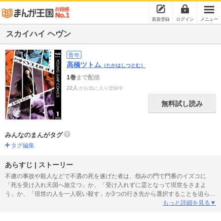
新規登録
ログイン
メニュー
スカイハイ ヘヴン
青年
高橋ツトム
（たかはしつとむ）
1巻
まで配信
22人
がお気に入り登録中
無料試し読み
みんなのまんがタグ
タグ編集
あらすじ | ストーリー
不慮の事故や殺人などで不遇の死を遂げた者は、怨みの門で門番のイズコに
「死を受け入れ天国へ旅立つ」か、「受け入れずに霊となって現世をさまよ
う」か、「現世の人を一人呪い殺す」か3つの行き先から選択することを迫られ
る。時も場所も越え、真実の魂のドラマは更なる高みへ。至高の新章開幕!!
もっと詳細を見る▼