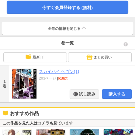
今すぐ会員登録する (無料)
全巻の情報を
閉じる
巻一覧
最新刊
まとめ買い
スカイハイ ヘヴン(1)
203ページ
|
618pt
1
巻
試し読み
購入する
おすすめ作品
この作品を見た人はコチラも見ています