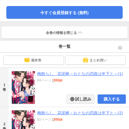
今すぐ会員登録する (無料)
全巻の情報を
閉じる
巻一覧
最終巻
まとめ買い
梅散らし、花泥棒～おとなの恋路は年下と～(1)
84ページ
|
300pt
1
巻
試し読み
購入する
梅散らし、花泥棒～おとなの恋路は年下と～(2)
82ページ
|
300pt
2
巻