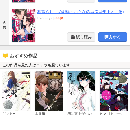
梅散らし、花泥棒～おとなの恋路は年下と～(6)
82ページ
|
300pt
6
巻
試し読み
購入する
おすすめ作品
この作品を見た人はコチラも見ています
恋は雨上がりのように
ギフト±
幽麗塔
ヒメゴト～十九歳の制服～