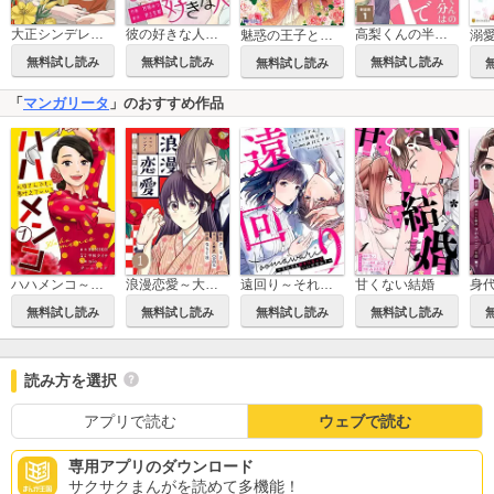
高梨くんの半分はサドでできています【新装版】
大正シンデレラ～秘密の恋は髪が伸びるまで～
彼の好きな人は、私を好きな人
魅惑の王子と魅了の効かない伯爵令嬢の契約結婚(コミック)
溺
無料試し読み
無料試し読み
無料試し読み
無料試し読み
「
マンガリータ
」のおすすめ作品
遠回り～それでも好きになっていいですか?～
甘くない結婚
ハハメンコ～お母さんでも、夢叶えていい?～
浪漫恋愛～大正令嬢の身代わり婚～
無料試し読み
無料試し読み
無料試し読み
無料試し読み
読み方を選択
アプリで読む
ウェブで読む
専用アプリのダウンロード
サクサクまんがを読めて多機能！