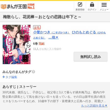
新規登録
ログイン
メニュー
梅散らし、花泥棒～おとなの恋路は年下と～
女性
小菅かつき
ひのもとめぐる
（こすげかつき）
（ひのも
…他▼
とめぐる）
6巻
完結
11人
がお気に入り登録中
無料試し読み
みんなのまんがタグ
タグ編集
あらすじ | ストーリー
30代未婚、彼氏なし、子供なし。祖父母と3人で暮らす鏑木梅乃は、都内の中
堅企業の課長として気を抜けない日々を送っている。その日は新卒社員の発注
ミスをリカバーするため、10歳年下の部下・富樫康大と広島へ行き、荷運びを
することに……。「課長は十分可愛いですよ!」2人きりのトラック弾丸旅の
もっと詳細を見る▼
中、突然富樫から迫られた梅乃は!?