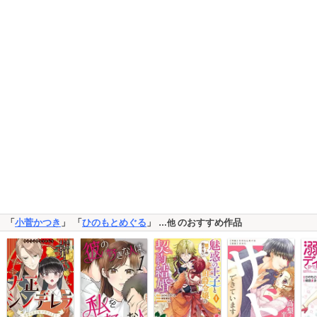
「
小菅かつき
」 「
ひのもとめぐる
」
のおすすめ作品
…他