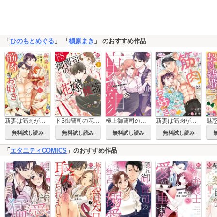
「
ひのもとめぐる
」 「
槇原まき
」 のおすすめ作品
新妻は筋肉がお好き 寡黙なSPはお嬢様をわかりにくく溺愛しています【単行本版】【電子限定ペーパー付】
ドS御曹司の花嫁候補
極上御曹司の裏の顔
新妻は筋肉がお好き 寡黙なSPはお嬢様をわかりにくく溺愛しています
無料試し読み
無料試し読み
無料試し読み
無料試し読み
「
エタニティCOMICS
」のおすすめ作品