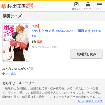
新規登録
ログイン
メニュー
溺愛デイズ
女性
ひのもとめぐる
槇原まき
（ひのもとめぐる）
（まきはら
まき）
1巻
完結
45人
がお気に入り登録中
無料試し読み
みんなのまんがタグ
タグ編集
あらすじ | ストーリー
一級建築士を目指し、建築会社で働く櫻井穂乃香。ある日彼女はコンペ会場
で、ライバル視している建築士の黒崎隼人とぶつかりそうになる。その拍子に
階段から落ち、穂乃香は足を骨折――。すると隼人が「ケガの責任をとる」と
言い出し、強引に同居を決めてきた！ よくない噂もある隼人に戸惑う穂乃香
もっと詳細を見る▼