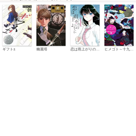
恋は雨上がりのように
ギフト±
幽麗塔
ヒメゴト～十九歳の制服～