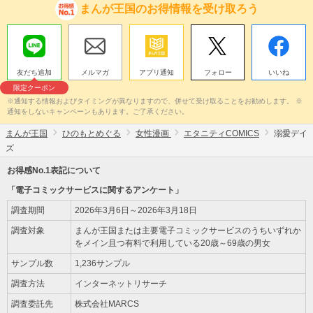
まんが王国のお得情報を受け取ろう
友だち追加
メルマガ
アプリ通知
フォロー
いいね
限定クーポン
※通知する情報およびタイミングが異なりますので、併せて受け取ることをお勧めします。 ※
通知をしないキャンペーンもあります。ご了承ください。
まんが王国
ひのもとめぐる
女性漫画
エタニティCOMICS
溺愛デイ
ズ
お得感No.1表記について
「電子コミックサービスに関するアンケート」
調査期間
2026年3月6日～2026年3月18日
調査対象
まんが王国または主要電子コミックサービスのうちいずれか
をメイン且つ有料で利用している20歳～69歳の男女
サンプル数
1,236サンプル
調査方法
インターネットリサーチ
調査委託先
株式会社MARCS