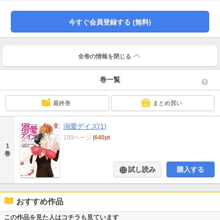
だけど、いざ一緒に暮らしてみると甘やかされっぱなしの毎日で……!? 激甘
ラブストーリー、待望のコミックス化！
今すぐ会員登録する (無料)
全巻の情報を
閉じる
巻一覧
最終巻
まとめ買い
溺愛デイズ(1)
189ページ
|
640pt
1
巻
試し読み
購入する
おすすめ作品
この作品を見た人はコチラも見ています