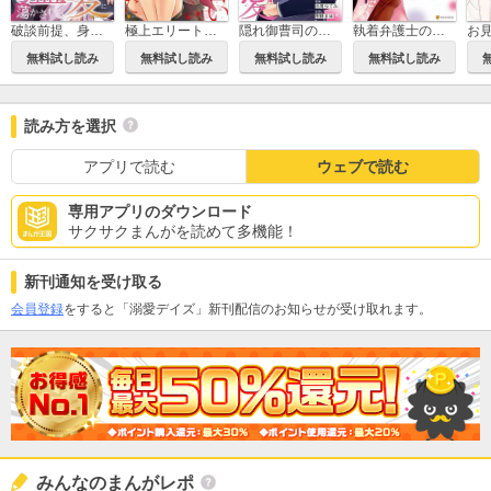
破談前提、身代わり花嫁は堅物御曹司の猛愛に蕩かされる
極上エリートとお見合いしたら、激しい独占欲で娶られました 俺様上司と性癖が一致しています
隠れ御曹司の手加減なしの独占溺愛（分冊版）
執着弁護士の愛が重すぎる
無料試し読み
無料試し読み
無料試し読み
無料試し読み
読み方を選択
アプリで読む
ウェブで読む
専用アプリのダウンロード
サクサクまんがを読めて多機能！
新刊通知を受け取る
会員登録
をすると「溺愛デイズ」新刊配信のお知らせが受け取れます。
みんなのまんがレポ