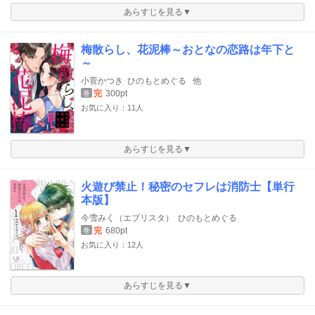
あらすじを見る▼
梅散らし、花泥棒～おとなの恋路は年下と
～
小菅かつき
ひのもとめぐる
他
完
300pt
巻
お気に入り：11人
あらすじを見る▼
火遊び禁止！秘密のセフレは消防士【単行
本版】
今雪みく（エブリスタ）
ひのもとめぐる
完
680pt
巻
お気に入り：12人
あらすじを見る▼