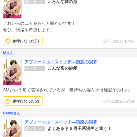
いろんな愛の形
購入者レポ
これからの二人をもっと観たいです！
せひ、続編を希望します。
参考になった(
1
)
公開日:2020/10/26
Mさん
アブノーマル・スイッチ―誘惑の誤算
こんな形の純愛
購入者レポ
SMという形で表現されているが、気持ちの揺らぎは純愛そのもの。
参考になった(
2
)
公開日:2019/08/19
Rainyさん
アブノーマル・スイッチ―誘惑の誤算
よくあるドＳ男子系漫画と違う！
購入者レポ