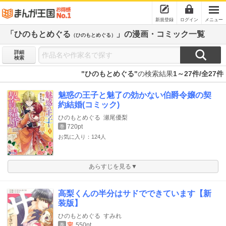
新規登録
ログイン
メニュー
「ひのもとめぐる
」の漫画・コミック一覧
（ひのもとめぐる）
詳細
検索
"ひのもとめぐる"
の検索結果
1～27件/全27件
魅惑の王子と魅了の効かない伯爵令嬢の契
約結婚(コミック)
ひのもとめぐる
瀬尾優梨
720pt
巻
お気に入り：124人
あらすじを見る▼
高梨くんの半分はサドでできています【新
装版】
ひのもとめぐる
すみれ
完
550pt
巻