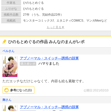
作家名
ひのもとめぐる
ふりがな
ひのもとめぐる
掲載作品数
27作 （うち、完結作品22作）
掲載紙
モンスターコミックスf、エタニティCOMICS、マンガMeeなど
もっと見る▼
ひのもとめぐるの作品 みんなのまんがレポ
ベルさん
アブノーマル・スイッチ―誘惑の誤算
ハマりました
購入者レポ
ただエッチなだけじゃなくて、内容も絵も素敵です。
参考になった(
1
)
公開日:2021/02/10
舞さん
アブノーマル・スイッチ―誘惑の誤算