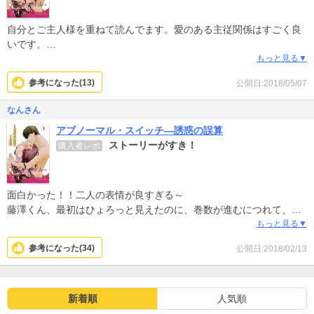
自分とご主人様を重ねて読んでます。愛のある主従関係はすごく良
いです。
叩いて縛ってそれだけがSMじゃないんです。お互いの信頼関係があ
もっと見る▼
った上で初めて成立するんです。
参考になった(
13
)
公開日:2018/05/07
愛があるから、叩かれても縛られても気持ちいい。
ご主人様の望むことを自分が叶えたいって思うんです。
なんさん
ただのドＳ系男子の漫画とは比べ物にならないくらい、いいと思い
アブノーマル・スイッチ―誘惑の誤算
ます！
ストーリーがすき！
購入者レポ
続きが気になってしかたない一冊です。
面白かった！！二人の表情が良すぎる～
藤澤くん、最初はひょろっと見えたのに、巻数が進むにつれて、な
んだか、かっこよくなっていくような、、
もっと見る▼
早く続きが読みたい…w
参考になった(
34
)
公開日:2018/02/13
新着順
人気順