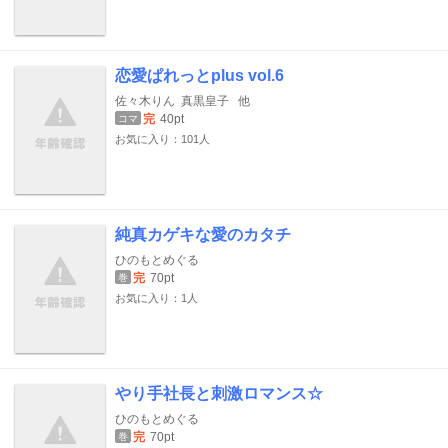
恋愛ぱれっとplus vol.6
佐々木りん
真黒皇子
他
完
40pt
コマ
お気に入り：101人
純真カゲキな愛のカタチ
ひのもとめぐる
完
70pt
巻
お気に入り：1人
やり手社長と刺激ロマンス☆
ひのもとめぐる
完
70pt
巻