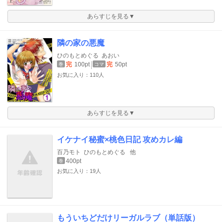
あらすじを見る▼
隣の家の悪魔
ひのもとめぐる
あおい
完
100pt
完
50pt
巻
コマ
お気に入り：110人
あらすじを見る▼
イケナイ秘蜜×桃色日記 攻めカレ編
百乃モト
ひのもとめぐる
他
400pt
巻
お気に入り：19人
もういちどだけリーガルラブ（単話版）