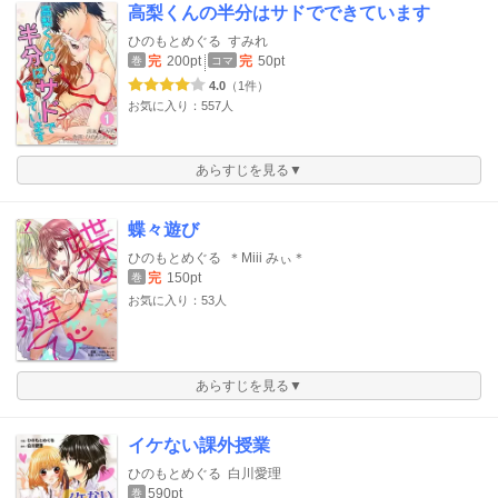
高梨くんの半分はサドでできています
ひのもとめぐる
すみれ
完
200pt
完
50pt
巻
コマ
4.0
（1件）
お気に入り：557人
あらすじを見る▼
蝶々遊び
ひのもとめぐる
＊Miii みぃ＊
完
150pt
巻
お気に入り：53人
あらすじを見る▼
イケない課外授業
ひのもとめぐる
白川愛理
590pt
巻