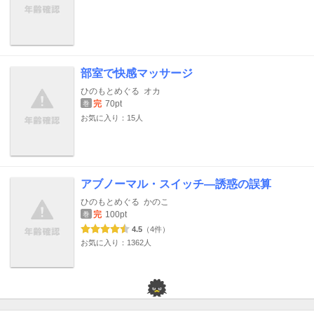
部室で快感マッサージ
ひのもとめぐる
オカ
完
70pt
巻
お気に入り：15人
アブノーマル・スイッチ―誘惑の誤算
ひのもとめぐる
かのこ
完
100pt
巻
4.5
（4件）
お気に入り：1362人