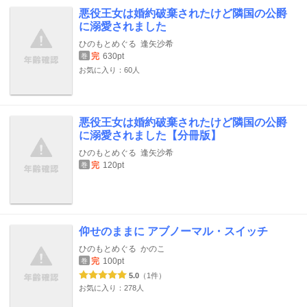
悪役王女は婚約破棄されたけど隣国の公爵
に溺愛されました
ひのもとめぐる
逢矢沙希
完
630pt
巻
お気に入り：60人
悪役王女は婚約破棄されたけど隣国の公爵
に溺愛されました【分冊版】
ひのもとめぐる
逢矢沙希
完
120pt
巻
仰せのままに アブノーマル・スイッチ
ひのもとめぐる
かのこ
完
100pt
巻
5.0
（1件）
お気に入り：278人