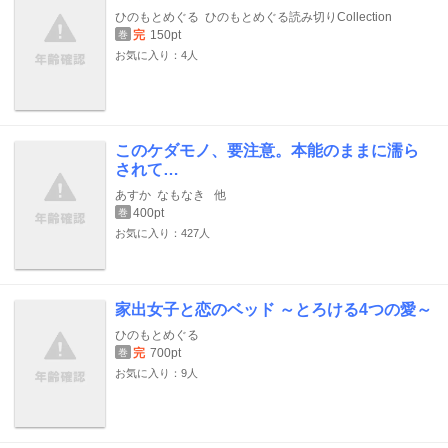
ひのもとめぐる
ひのもとめぐる読み切りCollection
完
150pt
巻
お気に入り：4人
このケダモノ、要注意。本能のままに濡ら
されて…
あすか
なもなき
他
400pt
巻
お気に入り：427人
家出女子と恋のベッド ～とろける4つの愛～
ひのもとめぐる
完
700pt
巻
お気に入り：9人