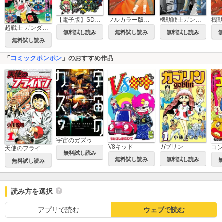
機動戦士ガンダム MSV-R ジョニー・ライデンの帰還
【電子版】SDガンダムスペシャルアンソロジー
フルカラー版 機動戦士ガンダムTHE ORIGIN
超戦士 ガンダム野郎
無料試し読み
無料試し読み
無料試し読み
無料試し読み
「
コミックボンボン
」のおすすめ作品
宇宙のガズゥ
ガブリン
V8キッド
コ
天使のフライパン
無料試し読み
無料試し読み
無料試し読み
無料試し読み
読み方を選択
アプリで読む
ウェブで読む