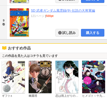
SD 武者ガンダム風雲録(9) 伝説の大将軍編
121ページ
|
500pt
9
巻
試し読み
購入する
おすすめ作品
この作品を見た人はコチラも見ています
恋は雨上がりのように
ギフト±
幽麗塔
ヒメゴト～十九歳の制服～