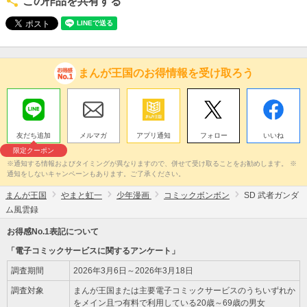
この作品を共有する
まんが王国のお得情報を受け取ろう
友だち追加
メルマガ
アプリ通知
フォロー
いいね
限定クーポン
※通知する情報およびタイミングが異なりますので、併せて受け取ることをお勧めします。 ※
通知をしないキャンペーンもあります。ご了承ください。
まんが王国
やまと虹一
少年漫画
コミックボンボン
SD 武者ガンダ
ム風雲録
お得感No.1表記について
「電子コミックサービスに関するアンケート」
調査期間
2026年3月6日～2026年3月18日
調査対象
まんが王国または主要電子コミックサービスのうちいずれか
をメイン且つ有料で利用している20歳～69歳の男女