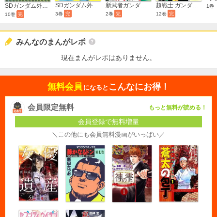
SDガンダム外伝 特別版
新武者ガンダム 七人の超将軍
超戦士 ガンダム野郎
SDガンダム外伝 騎士ガンダム物語
1巻
3巻
完
2巻
完
12巻
完
10巻
完
みんなのまんがレポ
現在まんがレポはありません。
無料会員
こんなにお得！
になると
会員限定無料
もっと無料が読める！
会員登録で無料増量
＼この他にも会員無料漫画がいっぱい／