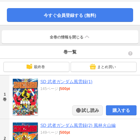
今すぐ会員登録する (無料)
全巻の情報を
閉じる
巻一覧
最終巻
まとめ買い
SD 武者ガンダム風雲録(1)
145ページ
|
500pt
1
巻
試し読み
購入する
SD 武者ガンダム風雲録(2) 風林火山編
149ページ
|
500pt
2