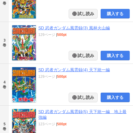
巻
試し読み
購入する
SD 武者ガンダム風雲録(3) 風林火山編
129ページ
|
500pt
3
巻
試し読み
購入する
SD 武者ガンダム風雲録(4) 天下統一編
129ページ
|
500pt
4
巻
試し読み
購入する
SD 武者ガンダム風雲録(5) 天下統一編 地上最
強編
5
123ページ
|
500pt
巻