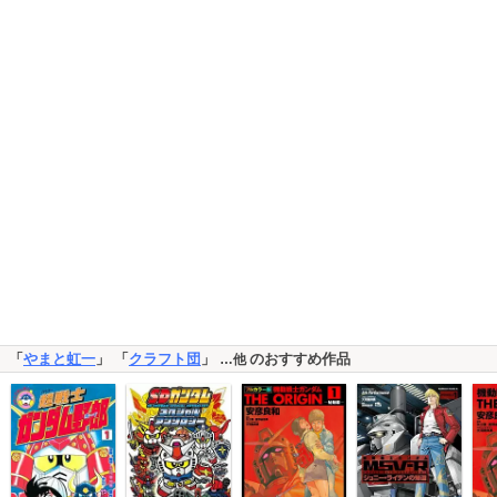
「
やまと虹一
」 「
クラフト団
」
のおすすめ作品
…他