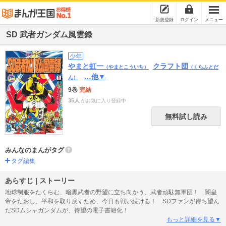
新規登録
ログイン
メニュー
SD 武者ガンダム風雲録
少年
やまと虹一
クラフト団
（やまとこういち）
（くらふとだ
…他▼
ん）
9巻
完結
35人
がお気に入り登録中
無料試し読み
みんなのまんがタグ
タグ編集
あらすじ | ストーリー
地球制服をたくらむ、暗黒武者の野望に立ち向かう、武者頑駄無軍団！ 闇皇
帝をたおし、平和を取り戻すため、今日も戦い続ける！ SDファンが待ち望ん
だSDムシャガンダムが、待望の電子書籍化！
もっと詳細を見る▼