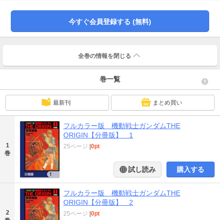
今すぐ会員登録する (無料)
全巻の情報を
閉じる
巻一覧
最新刊
まとめ買い
フルカラー版 機動戦士ガンダムTHE
ORIGIN【分冊版】 1
1
25ページ
|
0pt
巻
試し読み
購入する
フルカラー版 機動戦士ガンダムTHE
ORIGIN【分冊版】 2
2
25ページ
|
0pt