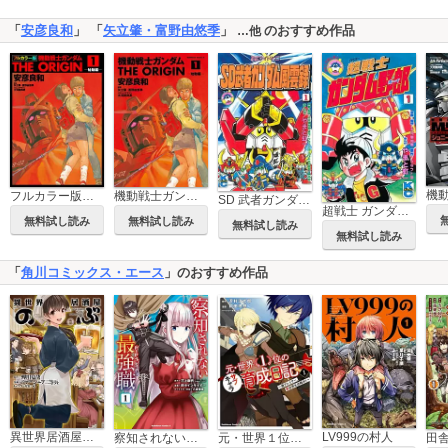
「
安彦良和
」 「
矢立肇・富野由悠季
」
のおすすめ作品
…他
フルカラー版 機動戦士ガンダムTHE ORIGIN
機動戦士ガンダム THE ORIGIN
SD 武者ガンダム風雲録
超戦士 ガンダム野郎
無料試し読み
無料試し読み
無料試し読み
無料試し読み
「
角川コミックス・エース
」のおすすめ作品
異世界居酒屋「のぶ」
LV999の村人
察知されない最強職
元・世界１位のサブキャラ育成日記 ～廃プレイヤー、異世界を攻略中！～