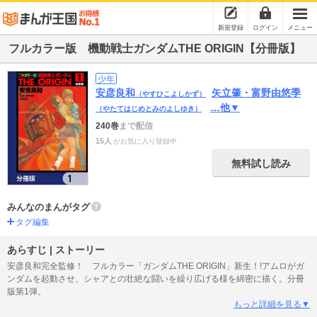
新規登録
ログイン
メニュー
フルカラー版 機動戦士ガンダムTHE ORIGIN【分冊版】
少年
安彦良和
矢立肇・富野由悠季
（やすひこよしかず）
…他▼
（やたてはじめとみのよしゆき）
240巻
まで配信
15人
がお気に入り登録中
無料試し読み
みんなのまんがタグ
タグ編集
あらすじ | ストーリー
安彦良和完全監修！ フルカラー「ガンダムTHE ORIGIN」新生！!アムロがガ
ンダムを起動させ、シャアとの壮絶な闘いを繰り広げる様を綿密に描く。分冊
版第1弾。
もっと詳細を見る▼