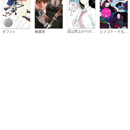
恋は雨上がりのように
ギフト±
幽麗塔
ヒメゴト～十九歳の制服～