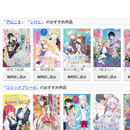
「
戸山こま
」 「
シロヒ
」 のおすすめ作品
「来世で結婚してくれますか」と誓った部下が、現世では年上の騎士団長様になっていて、本当に結婚を迫られている件【単行本】
私、筆頭聖女(偽物)ですから
冬の小鳥と呼ばれた君へ
八つ裂きループ令嬢は累計人生百年目に、初めての恋をした。 【連載版】
無料試し読み
無料試し読み
無料試し読み
無料試し読み
「
コミックブリーゼ
」のおすすめ作品