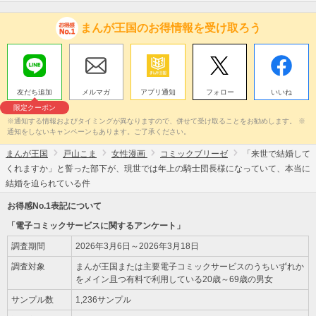
まんが王国のお得情報を受け取ろう
友だち追加
メルマガ
アプリ通知
フォロー
いいね
限定クーポン
※通知する情報およびタイミングが異なりますので、併せて受け取ることをお勧めします。 ※
通知をしないキャンペーンもあります。ご了承ください。
まんが王国
戸山こま
女性漫画
コミックブリーゼ
「来世で結婚して
くれますか」と誓った部下が、現世では年上の騎士団長様になっていて、本当に
結婚を迫られている件
お得感No.1表記について
「電子コミックサービスに関するアンケート」
調査期間
2026年3月6日～2026年3月18日
調査対象
まんが王国または主要電子コミックサービスのうちいずれか
をメイン且つ有料で利用している20歳～69歳の男女
サンプル数
1,236サンプル