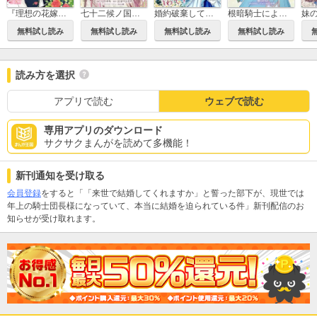
『理想の花嫁を探して幸せにして差し上げます』と言ったら、そっけなかった婚約者が何故か関わってきますが、花嫁斡旋頑張ります
七十二候ノ国の後宮薬膳医 ～見習い陶仙女ですが、もふもふ達とお妃様の問題を解決します～
婚約破棄してさしあげますわ ～ドロボウ令嬢とお幸せに～
根暗騎士による溺愛満喫中のブサ猫、実は聖女です！
無料試し読み
無料試し読み
無料試し読み
無料試し読み
読み方を選択
アプリで読む
ウェブで読む
専用アプリのダウンロード
サクサクまんがを読めて多機能！
新刊通知を受け取る
会員登録
をすると「「来世で結婚してくれますか」と誓った部下が、現世では
年上の騎士団長様になっていて、本当に結婚を迫られている件」新刊配信のお
知らせが受け取れます。