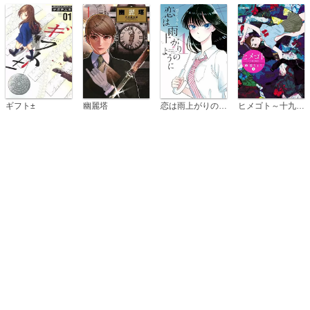
恋は雨上がりのように
ギフト±
幽麗塔
ヒメゴト～十九歳の制服～