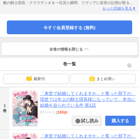
貌の騎士団長・クラウディオを一目見た瞬間、リヴィアに前世の記憶が甦る。
なんとリヴィアとクラウディオの前世は、死に際に来世での結婚を誓った女軍
もっと詳細を見る▼
人とその部下だったのだ！そうこうしているうちにクラウディオが早速、リヴ
ィアにプロポーズしてきて!?美貌の年上騎士団長×カッコ可愛い令嬢の、前世か
ら始まる婚約攻防（？）溺愛ラブコメディ！
今すぐ会員登録する (無料)
全巻の情報を
閉じる
巻一覧
最新刊
まとめ買い
「来世で結婚してくれますか」と誓った部下が、
現世では年上の騎士団長様になっていて、本当に
結婚を迫られている件 第1話
1
巻
37ページ
|
180pt
試し読み
購入する
「来世で結婚してくれますか」と誓った部下が、