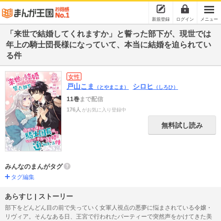
新規登録
ログイン
メニュー
「来世で結婚してくれますか」と誓った部下が、現世では
年上の騎士団長様になっていて、本当に結婚を迫られてい
る件
女性
戸山こま
シロヒ
（とやまこま）
（しろひ）
11巻
まで配信
176人
がお気に入り登録中
無料試し読み
みんなのまんがタグ
タグ編集
あらすじ | ストーリー
部下をどんどん目の前で失っていく女軍人視点の悪夢に悩まされている令嬢・
リヴィア。そんなある日、王宮で行われたパーティーで突然声をかけてきた美