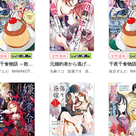
漫画
女性漫画
女性漫画
千夜千食物語 ～敗国の姫ですが氷の皇子殿下がどうも溺愛してくれています～ 分冊版
元婚約者から逃げるため吸血伯爵に恋人のフリをお願いしたら、なぜか溺愛モードになりました
ずんだ
MAMAKOTO
鴉羽凛燈
当麻リコ
加瀬アオ
高山しのぶ
枝豆ずんだ
MA