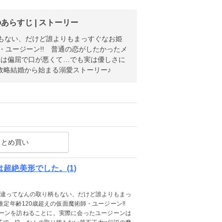
らすじ | ストーリー
もない、だけど誰よりもまっすぐなお姫
・ユージーン!! 普通の恋がしたかったメ
ンは偏屈で口が悪くて…でも実は優しさに
政略結婚から始まる溺愛ストーリー♪
まとめ買い
超絶美形でした。(1)
と違ってなんの取り柄もない、だけど誰よりもまっ
定年齢120歳超えの仮面魔術師・ユージーン!!
ーンを訪ねることに。実際に会ったユージーンは