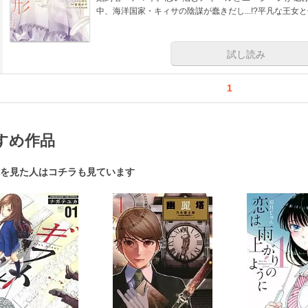
中、海洋国家・キィサの陰謀が蠢きだし...!?平凡な王女
試し読み
1
すめ作品
を見た人はコチラも見ています