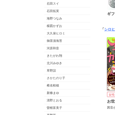
石田スイ
石田拓実
ギフ
海野つなみ
楳図かずお
「
シロヒ
大久保ヒロミ
御茶漬海苔
河原和音
きたがわ翔
北川みゆき
草野誼
さかたのり子
椎名軽穂
新條まゆ
女性
清野とおる
茜音
曽根富美子