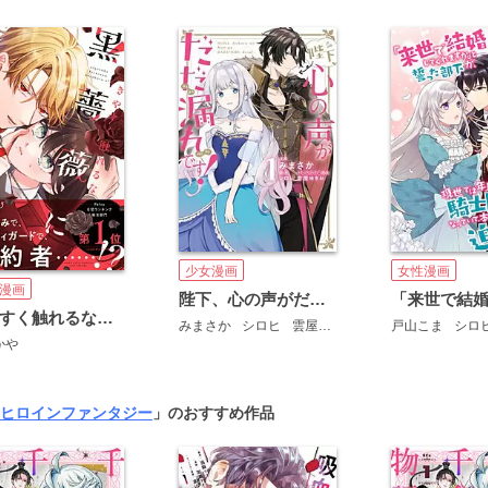
少女漫画
女性漫画
漫画
陛下、心の声がだだ漏れです！
きやすく触れるな黒薔薇に
みまさか
シロヒ
雲屋ゆきお
戸山こま
シロ
かや
ヒロインファンタジー
」のおすすめ作品