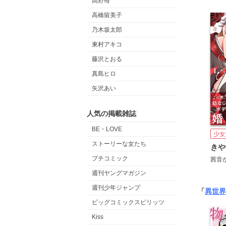
高野苺
高橋留美子
乃木坂太郎
東村アキコ
藤沢とおる
真島ヒロ
矢沢あい
人気の掲載雑誌
BE・LOVE
少女
ストーリーな女たち
プチコミック
茜音
週刊ヤングマガジン
週刊少年ジャンプ
「
異世界
ビッグコミックスピリッツ
Kiss