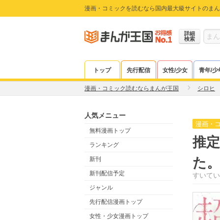
漫画・コミックを読むなら国内最大級サイトのまん
詳細
検索
トップ
先行配信
女性/少女
青年/少
漫画・コミック読むならまんが王国
シロヒ
人気メニュー
漫画・
無料漫画トップ
推定
ランキング
た
新刊
新刊配信予定
すいてい
ジャンル
先行配信漫画トップ
女性・少女漫画トップ