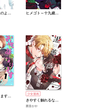
恋は雨上がりのように
ヒメゴト～十九歳の制服～
少女漫画
お世話になりますオオカミくん ベツフレプチ
きやすく触れるな黒薔薇に ベツフレプチ
茜音かや