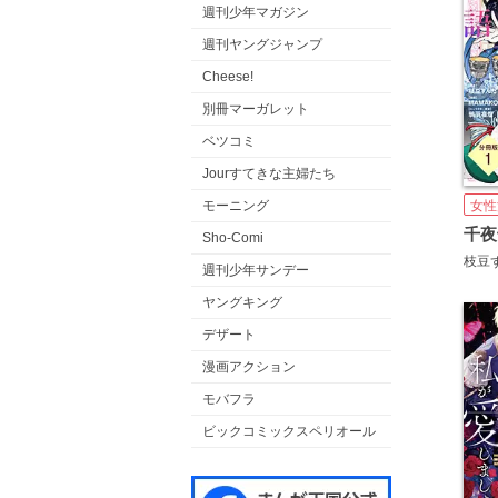
週刊少年マガジン
週刊ヤングジャンプ
Cheese!
別冊マーガレット
ベツコミ
Jourすてきな主婦たち
モーニング
女性
Sho-Comi
枝豆
週刊少年サンデー
ヤングキング
デザート
漫画アクション
モバフラ
ビックコミックスペリオール