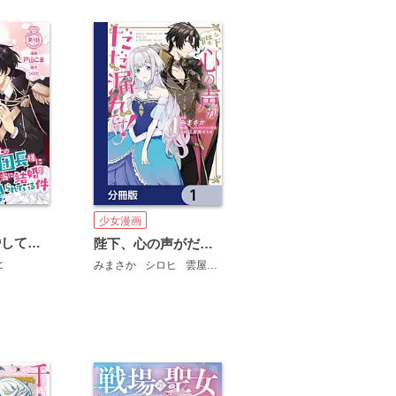
少女漫画
「来世で結婚してくれますか」と誓った部下が、現世では年上の騎士団長様になっていて、本当に結婚を迫られている件
陛下、心の声がだだ漏れです！【分冊版】
ヒ
みまさか
シロヒ
雲屋ゆきお