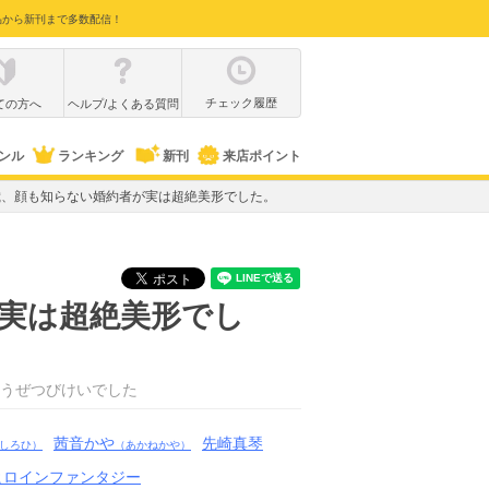
品から新刊まで多数配信！
チェック履歴
ての方へ
ヘルプ/よくある質問
ンル
ランキング
新刊
来店ポイント
0歳、顔も知らない婚約者が実は超絶美形でした。
が実は超絶美形でし
うぜつびけいでした
茜音かや
先崎真琴
しろひ）
（あかねかや）
ヒロインファンタジー