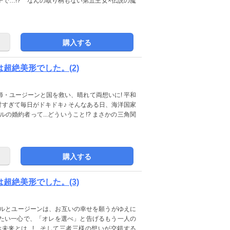
で…!? なんの取り柄もない第五王女×伝説の魔
購入する
超絶美形でした。(2)
・ユージーンと国を救い、晴れて両想いに! 平和
すぎて毎日がドキドキ♪ そんなある日、海洋国家
の婚約者って...どういうこと!? まさかの三角関
購入する
超絶美形でした。(3)
イベルとユージーンは、お互いの幸せを願うがゆえに
たい一心で、「オレを選べ」と告げるもう一人の
来とは...! そして三者三様の想いが交錯する