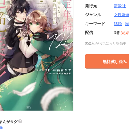
発行元
講談社
ジャンル
女性漫
キーワード
結婚
溺
配信
3巻
完
952人
がお気に入り登録中
無料試し読み
まんがタグ
集