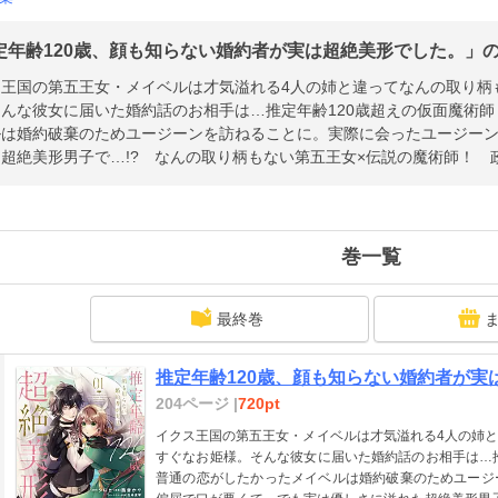
定年齢120歳、顔も知らない婚約者が実は超絶美形でした。」のあ
ス王国の第五王女・メイベルは才気溢れる4人の姉と違ってなんの取り柄
んな彼女に届いた婚約話のお相手は…推定年齢120歳超えの仮面魔術師
ルは婚約破棄のためユージーンを訪ねることに。実際に会ったユージー
超絶美形男子で…!? なんの取り柄もない第五王女×伝説の魔術師！ 
巻一覧
最終巻
推定年齢120歳、顔も知らない婚約者が実は
204ページ |
720pt
イクス王国の第五王女・メイベルは才気溢れる4人の姉
すぐなお姫様。そんな彼女に届いた婚約話のお相手は…推
普通の恋がしたかったメイベルは婚約破棄のためユージ