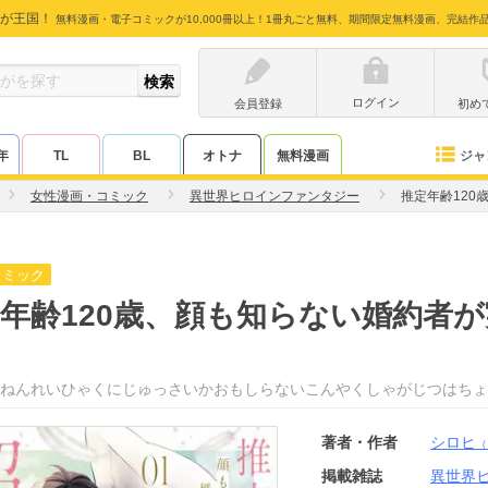
が王国！
無料漫画・電子コミックが10,000冊以上！1冊丸ごと無料、期間限定無料漫画、完結作
ログイン
会員登録
初め
ジャ
年
TL
BL
オトナ
無料漫画
女性漫画・コミック
異世界ヒロインファンタジー
推定年齢12
コミック
年齢120歳、顔も知らない婚約者
。
ねんれいひゃくにじゅっさいかおもしらないこんやくしゃがじつはちょ
著者・作者
シロヒ
（
掲載雑誌
異世界