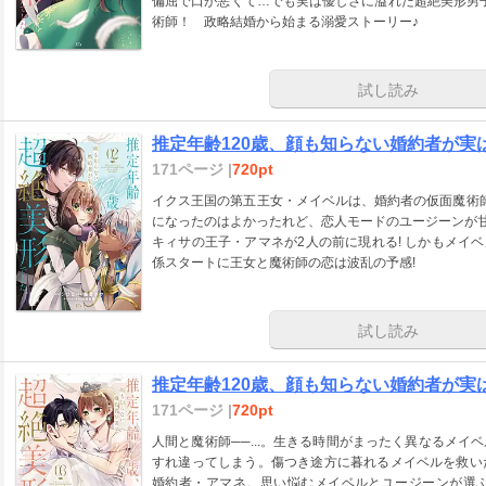
偏屈で口が悪くて…でも実は優しさに溢れた超絶美形男子
術師！ 政略結婚から始まる溺愛ストーリー♪
試し読み
推定年齢120歳、顔も知らない婚約者が実は
171ページ |
720pt
イクス王国の第五王女・メイベルは、婚約者の仮面魔術師
になったのはよかったれど、恋人モードのユージーンが甘
キィサの王子・アマネが2人の前に現れる! しかもメイベル
係スタートに王女と魔術師の恋は波乱の予感!
試し読み
推定年齢120歳、顔も知らない婚約者が実は
171ページ |
720pt
人間と魔術師──...。生きる時間がまったく異なるメ
すれ違ってしまう。傷つき途方に暮れるメイベルを救い
婚約者・アマネ。思い悩むメイベルとユージーンが選ぶ未