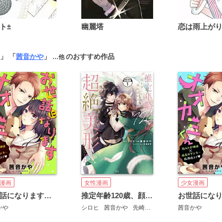
ト±
幽麗塔
」 「
茜音かや
」
のおすすめ作品
…他
漫画
女性漫画
少女漫画
お世話になりますオオカミくん
推定年齢120歳、顔も知らない婚約者が実は超絶美形でした。 分冊版
かや
シロヒ
茜音かや
先崎真琴
茜音かや