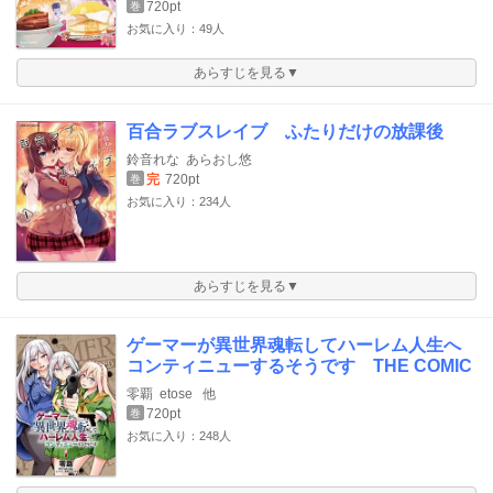
720pt
巻
お気に入り：49人
あらすじを見る▼
百合ラブスレイブ ふたりだけの放課後
鈴音れな
あらおし悠
完
720pt
巻
お気に入り：234人
あらすじを見る▼
ゲーマーが異世界魂転してハーレム人生へ
コンティニューするそうです THE COMIC
零覇
etose
他
720pt
巻
お気に入り：248人