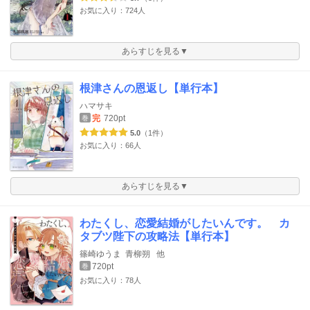
お気に入り：724人
あらすじを見る▼
根津さんの恩返し【単行本】
ハマサキ
完
720pt
巻
5.0
（1件）
お気に入り：66人
あらすじを見る▼
わたくし、恋愛結婚がしたいんです。 カ
タブツ陛下の攻略法【単行本】
篠崎ゆうま
青柳朔
他
720pt
巻
お気に入り：78人