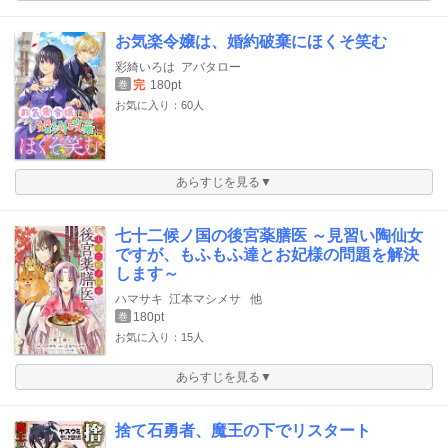
お気楽令嬢は、婚約破棄にほくそ笑む
彩綺いろは
アバタロー
完
180pt
巻
お気に入り：60人
あらすじを見る▼
七十二候ノ国の後宮薬膳医 ～見習い陶仙女
ですが、もふもふ達とお妃様の問題を解決
します～
ハマサキ
江本マシメサ
他
180pt
巻
お気に入り：15人
あらすじを見る▼
捨て石勇者、魔王の下でリスタート