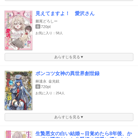
見えてますよ！ 愛沢さん
棘尾どろしー
720pt
巻
お気に入り：58人
あらすじを見る▼
ポンコツ女神の異世界創世録
林達永
金光鉉
720pt
巻
お気に入り：254人
あらすじを見る▼
生贄悪女の白い結婚～目覚めたら8年後、か