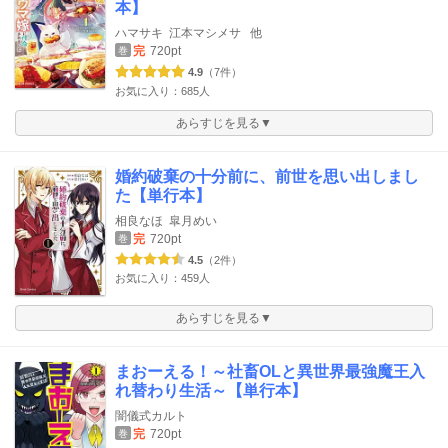
本】
ハマサキ
江本マシメサ
他
完
720pt
巻
4.9
（7件）
お気に入り：685人
あらすじを見る▼
婚約破棄の十分前に、前世を思い出しまし
た【単行本】
相良なほ
皐月めい
完
720pt
巻
4.5
（2件）
お気に入り：459人
あらすじを見る▼
まおーえる！～社畜OLと異世界最強魔王入
れ替わり生活～【単行本】
闇儀式カルト
完
720pt
巻