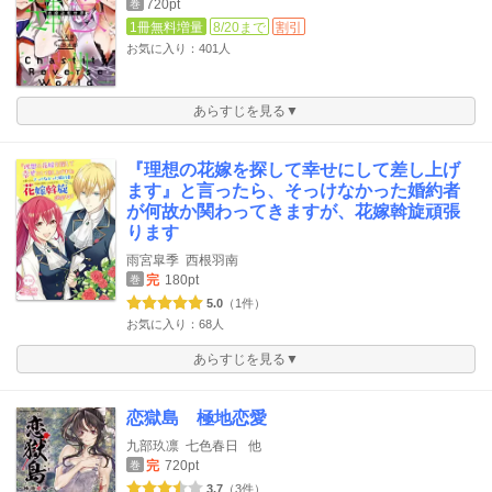
720pt
巻
1冊無料増量
8/20まで
割引
お気に入り：401人
あらすじを見る▼
『理想の花嫁を探して幸せにして差し上げ
ます』と言ったら、そっけなかった婚約者
が何故か関わってきますが、花嫁斡旋頑張
ります
雨宮皐季
西根羽南
完
180pt
巻
5.0
（1件）
お気に入り：68人
あらすじを見る▼
恋獄島 極地恋愛
九部玖凛
七色春日
他
完
720pt
巻
3.7
（3件）