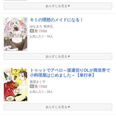
あらすじを見る▼
キミの理想のメイドになる！
ゆなまろ
軽井広
完
720pt
巻
お気に入り：34人
あらすじを見る▼
トゥットでアペロ～派遣切りOLが異世界で
小料理屋はじめました～【単行本】
菊屋きく子
完
720pt
巻
お気に入り：18人
あらすじを見る▼