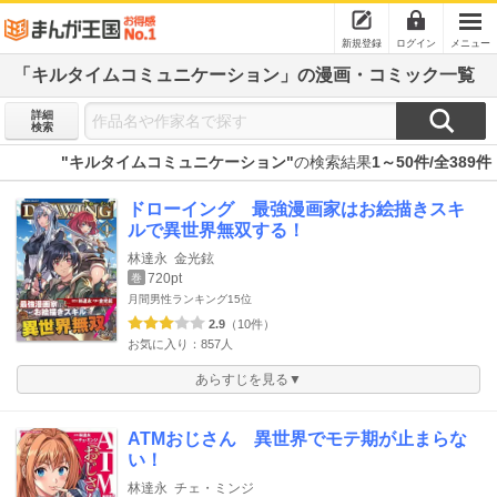
新規登録
ログイン
メニュー
「キルタイムコミュニケーション」の漫画・コミック一覧
詳細
検索
"キルタイムコミュニケーション"
の検索結果
1～50件/全389件
ドローイング 最強漫画家はお絵描きスキ
ルで異世界無双する！
林達永
金光鉉
720pt
巻
月間男性ランキング
15位
2.9
（10件）
お気に入り：857人
あらすじを見る▼
ATMおじさん 異世界でモテ期が止まらな
い！
林達永
チェ・ミンジ