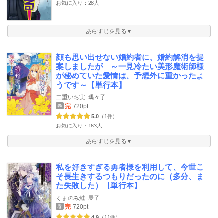
お気に入り：28人
あらすじを見る▼
顔も思い出せない婚約者に、婚約解消を提
案しましたが ～一見冷たい美形魔術師様
が秘めていた愛情は、予想外に重かったよ
うです～【単行本】
二重いち実
瑪々子
完
720pt
巻
5.0
（1件）
お気に入り：163人
あらすじを見る▼
私を好きすぎる勇者様を利用して、今世こ
そ長生きするつもりだったのに（多分、ま
た失敗した）【単行本】
くまのみ鮭
琴子
完
720pt
巻
4.9
（11件）