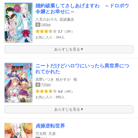
婚約破棄してさしあげますわ ～ドロボウ
令嬢とお幸せに～
八叉のおろち
花波薫歩
180pt
巻
3.7
（3件）
お気に入り：344人
あらすじを見る▼
ニートだけどハロワにいったら異世界につ
れてかれた
高野いつき
桂かすが
他
720pt
巻
4.0
（4件）
お気に入り：885人
あらすじを見る▼
貞操逆転世界
万太郎
天原