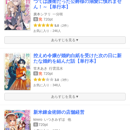
つては護衛だった公爵様の溺愛に慣れませ
ん！～【単行本】
廣本シヲリ
一分咲
完
720pt
巻
5.0
（2件）
お気に入り：246人
あらすじを見る▼
控えめ令嬢が婚約白紙を受けた次の日に新
たな婚約を結んだ話【単行本】
笠木あき
行雲流水
完
720pt
巻
3.0
（3件）
お気に入り：348人
あらすじを見る▼
新米錬金術師の店舗経営
kirero
いつきみずほ
他
720pt
巻