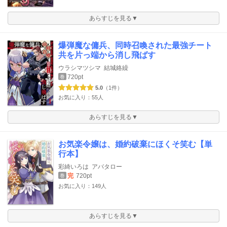
あらすじを見る▼
爆弾魔な傭兵、同時召喚された最強チート
共を片っ端から消し飛ばす
ウラシマツシマ
結城絡繰
720pt
巻
5.0
（1件）
お気に入り：55人
あらすじを見る▼
お気楽令嬢は、婚約破棄にほくそ笑む【単
行本】
彩綺いろは
アバタロー
完
720pt
巻
お気に入り：149人
あらすじを見る▼