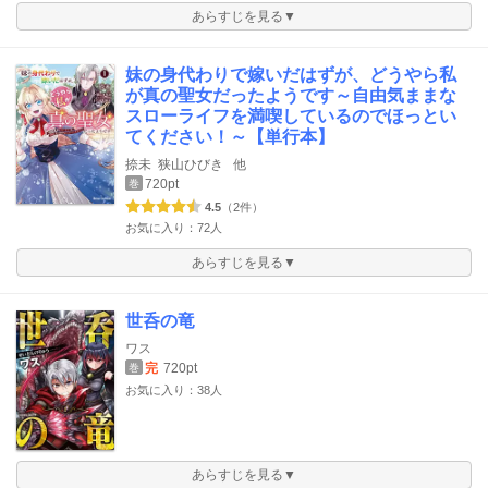
あらすじを見る▼
妹の身代わりで嫁いだはずが、どうやら私
が真の聖女だったようです～自由気ままな
スローライフを満喫しているのでほっとい
てください！～【単行本】
捺未
狭山ひびき
他
720pt
巻
4.5
（2件）
お気に入り：72人
あらすじを見る▼
世呑の竜
ワス
完
720pt
巻
お気に入り：38人
あらすじを見る▼