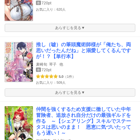
720pt
巻
お気に入り：620人
あらすじを見る▼
推し（嘘）の筆頭魔術師様が「俺たち、両
思いだったんだね」と溺愛してくるんです
が！？【単行本】
麦崎旬
琴子
他
720pt
巻
5.0
（1件）
お気に入り：509人
あらすじを見る▼
仲間を強くするため支援に徹していた中年
冒険者、追放され自分だけの最強ギルドを
作る ～【シェアリング】スキルでステー
タスは思いのまま！ 恩恵に気づいたって
もう遅い！～