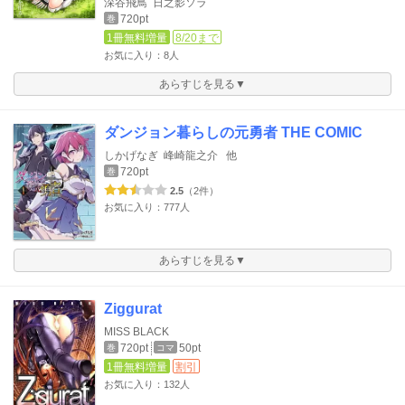
深谷飛鳥
日之影ソラ
720pt
巻
1冊無料増量
8/20まで
お気に入り：8人
あらすじを見る▼
ダンジョン暮らしの元勇者 THE COMIC
しかげなぎ
峰崎龍之介
他
720pt
巻
2.5
（2件）
お気に入り：777人
あらすじを見る▼
Ziggurat
MISS BLACK
720pt
50pt
巻
コマ
1冊無料増量
割引
お気に入り：132人