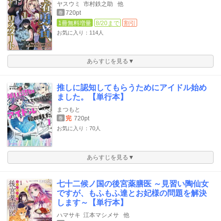
ヤスウミ
市村鉄之助
他
720pt
巻
1冊無料増量
8/20まで
割引
お気に入り：114人
あらすじを見る▼
推しに認知してもらうためにアイドル始め
ました。【単行本】
まつもと
完
720pt
巻
お気に入り：70人
あらすじを見る▼
七十二候ノ国の後宮薬膳医 ～見習い陶仙女
ですが、もふもふ達とお妃様の問題を解決
します～【単行本】
ハマサキ
江本マシメサ
他