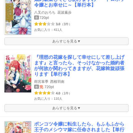
令嬢とお幸せに～【単行本】
八叉のおろち
花波薫歩
720pt
巻
3.0
（3件）
お気に入り：411人
あらすじを見る▼
『理想の花嫁を探して幸せにして差し上げ
ます』と言ったら、そっけなかった婚約者
が何故か関わってきますが、花嫁斡旋頑張
ります【単行本】
雨宮皐季
西根羽南
完
720pt
巻
4.0
（1件）
お気に入り：110人
あらすじを見る▼
ポンコツ令嬢に転生したら、もふもふから
王子のメシウマ嫁に任命されました【単行