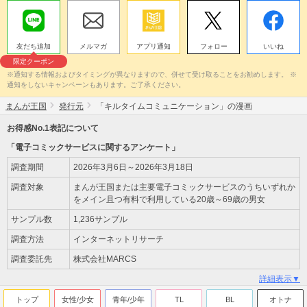
友だち追加
メルマガ
アプリ通知
フォロー
いいね
限定クーポン
※通知する情報およびタイミングが異なりますので、併せて受け取ることをお勧めします。 ※
通知をしないキャンペーンもあります。ご了承ください。
まんが王国
発行元
「キルタイムコミュニケーション」の漫画
お得感No.1表記について
「電子コミックサービスに関するアンケート」
調査期間
2026年3月6日～2026年3月18日
調査対象
まんが王国または主要電子コミックサービスのうちいずれか
をメイン且つ有料で利用している20歳～69歳の男女
サンプル数
1,236サンプル
調査方法
インターネットリサーチ
調査委託先
株式会社MARCS
詳細表示▼
トップ
女性/少女
青年/少年
TL
BL
オトナ