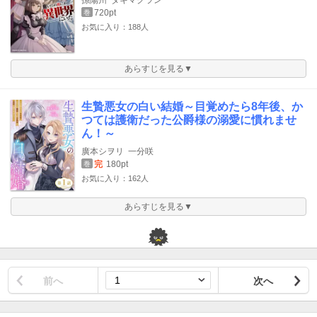
720pt
巻
お気に入り：188人
あらすじを見る▼
生贄悪女の白い結婚～目覚めたら8年後、か
つては護衛だった公爵様の溺愛に慣れませ
ん！～
廣本シヲリ
一分咲
完
180pt
巻
お気に入り：162人
あらすじを見る▼
前へ
次へ