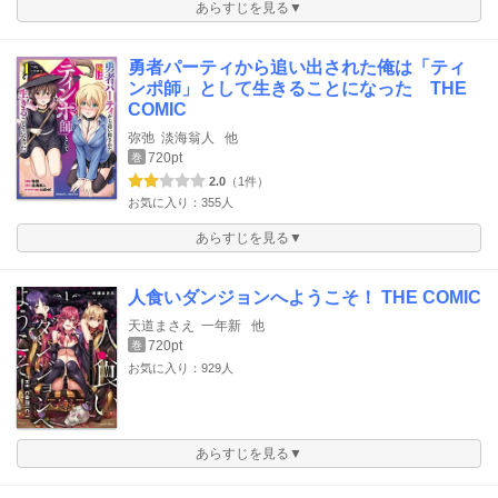
あらすじを見る▼
勇者パーティから追い出された俺は「ティ
ンポ師」として生きることになった THE
COMIC
弥弛
淡海翁人
他
720pt
巻
2.0
（1件）
お気に入り：355人
あらすじを見る▼
人食いダンジョンへようこそ！ THE COMIC
天道まさえ
一年新
他
720pt
巻
お気に入り：929人
あらすじを見る▼