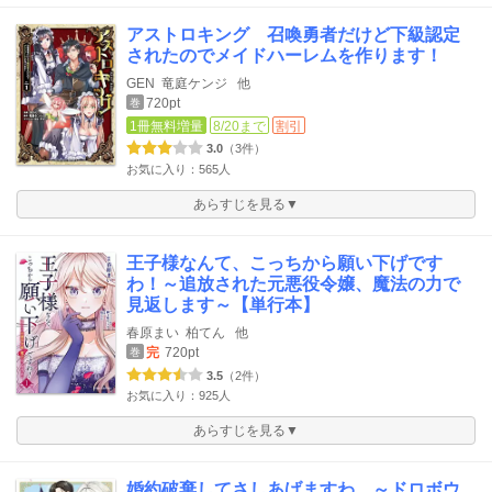
アストロキング 召喚勇者だけど下級認定
されたのでメイドハーレムを作ります！
GEN
竜庭ケンジ
他
720pt
巻
1冊無料増量
8/20まで
割引
3.0
（3件）
お気に入り：565人
あらすじを見る▼
王子様なんて、こっちから願い下げです
わ！～追放された元悪役令嬢、魔法の力で
見返します～【単行本】
春原まい
柏てん
他
完
720pt
巻
3.5
（2件）
お気に入り：925人
あらすじを見る▼
婚約破棄してさしあげますわ ～ドロボウ