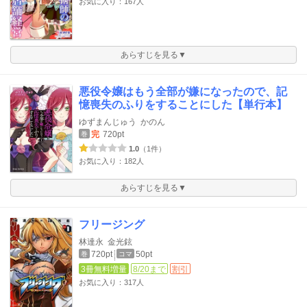
お気に入り：167人
あらすじを見る▼
悪役令嬢はもう全部が嫌になったので、記
憶喪失のふりをすることにした【単行本】
ゆずまんじゅう
かのん
完
720pt
巻
1.0
（1件）
お気に入り：182人
あらすじを見る▼
フリージング
林達永
金光鉉
720pt
50pt
巻
コマ
3冊無料増量
8/20まで
割引
お気に入り：317人