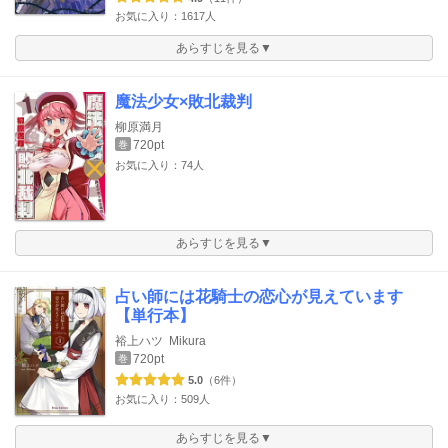
お気に入り：1617人
あらすじを見る▼
魔法少女×敗北裁判
柳原満月
720pt
巻
お気に入り：74人
あらすじを見る▼
占い師には花騎士の恋心が見えています
【単行本】
裕上ハツ
Mikura
720pt
巻
5.0
（6件）
お気に入り：509人
あらすじを見る▼