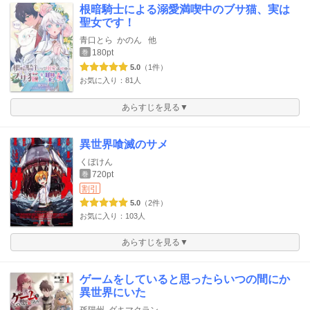
根暗騎士による溺愛満喫中のブサ猫、実は
聖女です！
青口とら
かのん
他
180pt
巻
5.0
（1件）
お気に入り：81人
あらすじを見る▼
異世界喰滅のサメ
くぼけん
720pt
巻
割引
5.0
（2件）
お気に入り：103人
あらすじを見る▼
ゲームをしていると思ったらいつの間にか
異世界にいた
孫陽州
ダキマクラン