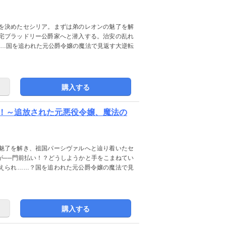
を決めたセシリア。まずは弟のレオンの魅了を解
宅ブラッドリー公爵家へと潜入する。治安の乱れ
─…国を追われた元公爵令嬢の魔法で見返す大逆転
購入する
！～追放された元悪役令嬢、魔法の
魅了を解き、祖国パーシヴァルへと辿り着いたセ
が──門前払い！？どうしようかと手をこまねてい
えられ……？国を追われた元公爵令嬢の魔法で見
購入する