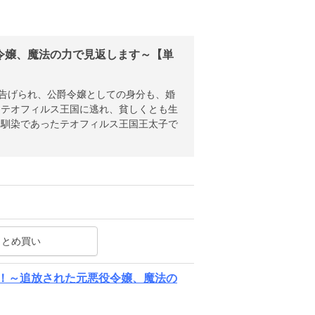
令嬢、魔法の力で見返します～【単
う告げられ、公爵令嬢としての身分も、婚
るテオフィルス王国に逃れ、貧しくとも生
幼馴染であったテオフィルス王国王太子で
まとめ買い
！～追放された元悪役令嬢、魔法の