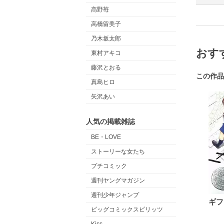
高野苺
高橋留美子
乃木坂太郎
おす
東村アキコ
藤沢とおる
この作品
真島ヒロ
矢沢あい
人気の掲載雑誌
BE・LOVE
ストーリーな女たち
プチコミック
週刊ヤングマガジン
週刊少年ジャンプ
ギフ
ビッグコミックスピリッツ