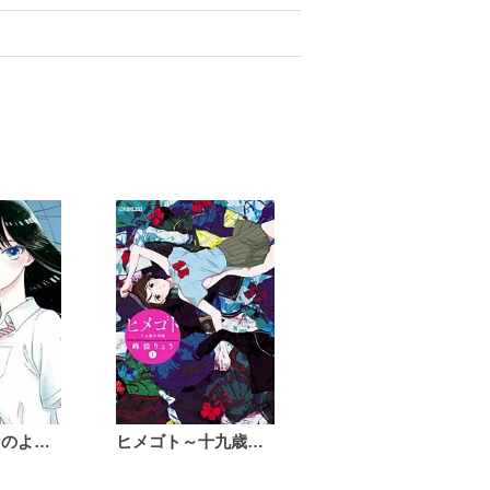
恋は雨上がりのように
ヒメゴト～十九歳の制服～