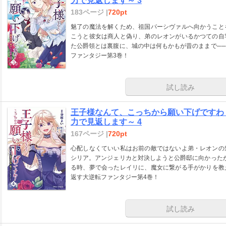
力で見返します～ 3
183ページ |
720pt
魅了の魔法を解くため、祖国パーシヴァルへ向かうこと
こうと彼女は商人と偽り、弟のレオンがいるかつての自
た公爵領とは裏腹に、城の中は何もかもが昔のままで─
ファンタジー第3巻！
試し読み
王子様なんて、こっちから願い下げですわ
力で見返します～ 4
167ページ |
720pt
心配しなくていい私はお前の敵ではないよ弟・レオンの
シリア。アンジェリカと対決しようと公爵邸に向かった
る時、夢で会ったレイリに、魔女に繋がる手がかりを教
返す大逆転ファンタジー第4巻！
試し読み