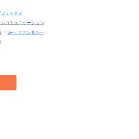
ゼコミックス
イムコミュニケーション
画
SF・ファンタジー
嬢
結