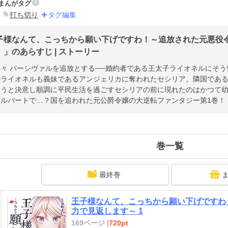
まんがタグ
打ち切り
タグ編集
子様なんて、こっちから願い下げですわ！～追放された元悪役
】」のあらすじ | ストーリー
々 パーシヴァルを追放とする──婚約者である王太子ライオネルにそ
のライオネルも義妹であるアンジェリカに奪われたセシリア。隣国であ
こうと決意し順調に平民生活を過ごすセシリアの前に現れたのはかつて
アルバートで…？国を追われた元公爵令嬢の大逆転ファンタジー第1巻！
巻一覧
最終巻
王子様なんて、こっちから願い下げですわ
力で見返します～ 1
169ページ |
720pt