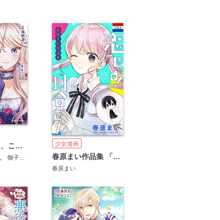
少女漫画
王子様なんて、こっちから願い下げですわ！～追放された元悪役令嬢、魔法の力で見返します～【単行本】【電子書籍限定版】
春原まい作品集 「恋せよ！川合さん」
ん
御子柴リョウ
春原まい