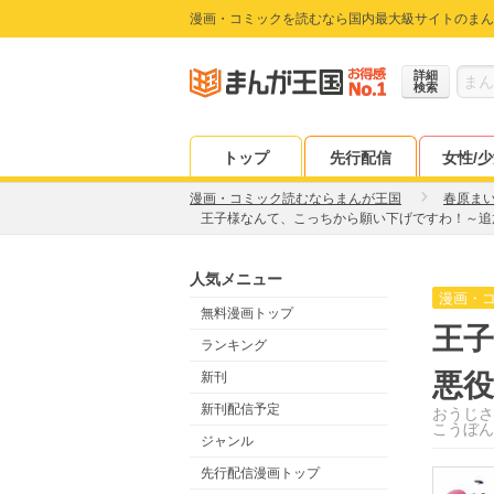
漫画・コミックを読むなら国内最大級サイトのまん
詳細
検索
トップ
先行配信
女性/
漫画・コミック読むならまんが王国
春原ま
王子様なんて、こっちから願い下げですわ！～追
人気メニュー
漫画・
無料漫画トップ
王
ランキング
悪
新刊
新刊配信予定
おうじさ
こうぼん
ジャンル
先行配信漫画トップ