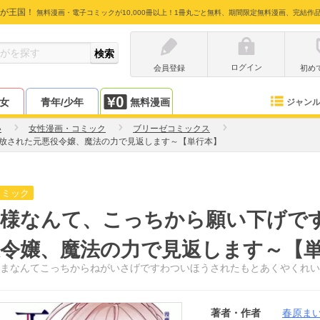
が王国！
無料漫画・電子コミックが10,000冊以上！1冊丸ごと無料、期間限定無料漫画、完結作
ログイン
会員登録
初め
少女
青年/少年
無料漫画
ジャン
い
女性漫画・コミック
ブリーゼコミックス
放された元悪役令嬢、魔法の力で見返します～【単行本】
コミック
子様なんて、こっちから願い下げで
役令嬢、魔法の力で見返します～【
まなんてこっちからねがいさげですわついほうされたもとあくやくれい
著者・作者
春原ま