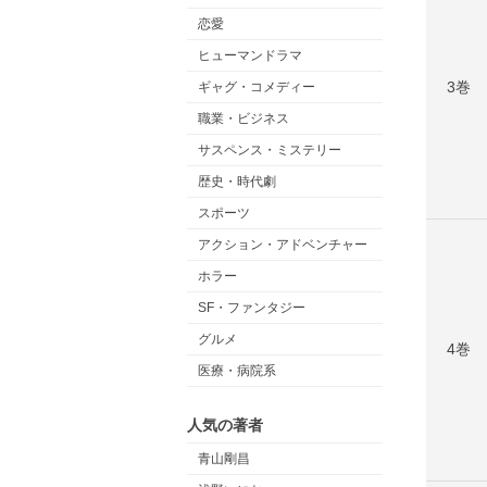
恋愛
ヒューマンドラマ
3巻
ギャグ・コメディー
職業・ビジネス
サスペンス・ミステリー
歴史・時代劇
スポーツ
アクション・アドベンチャー
ホラー
SF・ファンタジー
グルメ
4巻
医療・病院系
人気の著者
青山剛昌