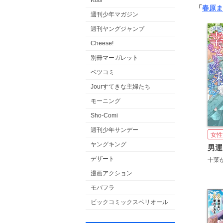
Kiss
「
春原ま
週刊少年マガジン
週刊ヤングジャンプ
Cheese!
別冊マーガレット
ベツコミ
Jourすてきな主婦たち
モーニング
Sho-Comi
週刊少年サンデー
女性
ヤングキング
デザート
十葉
漫画アクション
モバフラ
ビックコミックスペリオール