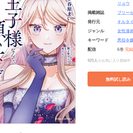
リョウ
掲載雑誌
ブリー
発行元
キルタ
ジャンル
女性漫
キーワード
悪役令
配信
6巻
完
925人
がお気に入り登録中
無料試し読み