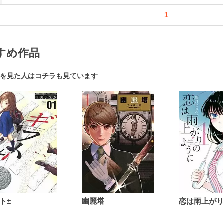
1
すめ作品
を見た人はコチラも見ています
ト±
幽麗塔