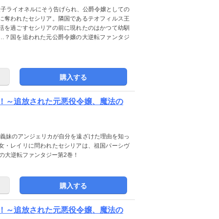
太子ライオネルにそう告げられ、公爵令嬢としての
に奪われたセシリア。隣国であるテオフィルス王
活を過ごすセシリアの前に現れたのはかつて幼馴
…？国を追われた元公爵令嬢の大逆転ファンタジ
購入する
！～追放された元悪役令嬢、魔法の
、義妹のアンジェリカが自分を遠ざけた理由を知っ
女・レイリに問われたセシリアは、祖国パーシヴ
の大逆転ファンタジー第2巻！
購入する
！～追放された元悪役令嬢、魔法の