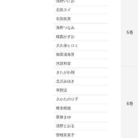
浅野いにお
石田スイ
石田拓実
海野つなみ
5巻
楳図かずお
大久保ヒロミ
御茶漬海苔
河原和音
きたがわ翔
北川みゆき
草野誼
さかたのり子
6巻
椎名軽穂
新條まゆ
清野とおる
曽根富美子