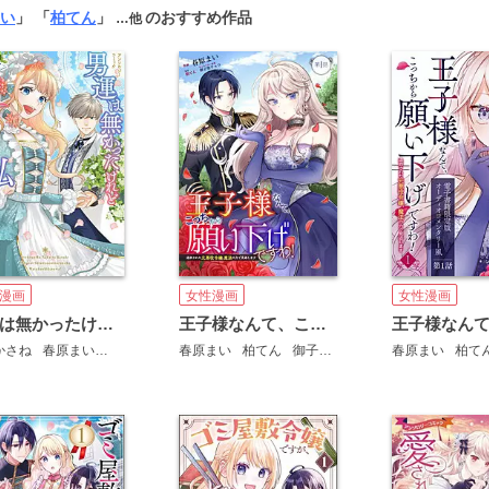
い
」 「
柏てん
」
のおすすめ作品
…他
漫画
女性漫画
女性漫画
男運は無かったけれど最後に幸せになるのは私ですわ！ アンソロジーコミック
王子様なんて、こっちから願い下げですわ！～追放された元悪役令嬢、魔法の力で見返します～
かさね
春原まい
菜々
まるみ
スズイチ
久ひろ
紬夏乃
月詠紫
関谷れい
春原まい
柏てん
御子柴リョウ
春原まい
柏て