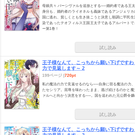
母娘共々 パーシヴァルを追放とする──婚約者である王
身分も、婚約者のライオネルも義妹であるアンジェリカ
国に逃れ、貧しくとも生き抜こうと決意し順調に平民生
染であったテオフィルス王国王太子であるアルバートで
ー第1巻！
試し読み
王子様なんて、こっちから願い下げですわ
力で見返します～ 2
199ページ |
720pt
私の魔法の力で見返せるのなら──自身に宿る魔法の力
たセシリア。屈辱を味わったまま、逃げ続けるのかと魔
ァルへと向かう決意をする──。国を追われた元公爵令嬢
試し読み
王子様なんて、こっちから願い下げですわ