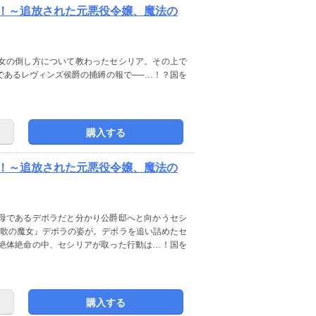
！～追放された元悪役令嬢、魔法の
女の倒し方について教わったセシリア。その上で
であるレヴィンズ侯爵の捕縛の報で──…！？国を
購入する
！～追放された元悪役令嬢、魔法の
母であるデボラだと分かり公爵邸へと向かうセシ
『歌の魔女』デボラの姿が。デボラを追い詰めたセ
絶体絶命の中、セシリアが取った行動は…！国を
購入する