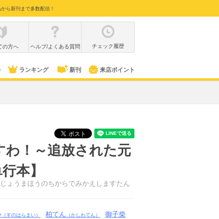
品から新刊まで多数配信！
チェック履歴
ての方へ
ヘルプ/よくある質問
ル
ランキング
新刊
来店ポイント
すわ！～追放された元
単行本】
じょうまほうのちからでみかえしますたん
い
柏てん
御子柴
（すのはらまい）
（かしわてん）