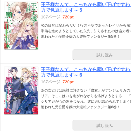
王子様なんて、こっちから願い下げですわ
力で見返します～ 5
167ページ |
720pt
私の目的は変わらない！行方不明であったレイリから魔
準備を進めようとしていた矢先、知らされたのは協力者
追われた元侯爵令嬢の大逆転ファンタジー第5巻！
試し読み
王子様なんて、こっちから願い下げですわ
力で見返します～ 6
167ページ |
720pt
あの女だけは絶対に許さない『魔女』がアンジェリカの
リア。そこには力を削がれながらも逃げようとする──
シリアだが心の隙をつかれ、逆に追い詰められてしまう
追われた元公爵令嬢の大逆転ファンタジー第6巻！
試し読み