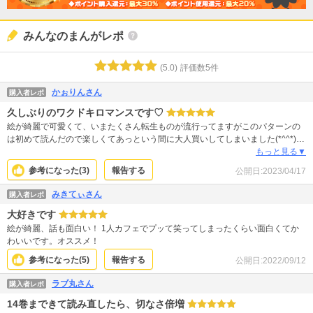
みんなのまんがレポ
(
5.0
)
評価数
5
件
かぉりんさん
購入者レポ
久しぶりのワクドキロマンスです♡
絵が綺麗で可愛くて、いまたくさん転生ものが流行ってますがこのパターンの
は初めて読んだので楽しくてあっという間に大人買いしてしまいました(*^^*)早
く続きが読みたいです☆
もっと見る▼
参考になった(
3
)
報告する
公開日:
2023/04/17
みきてぃさん
購入者レポ
大好きです
絵が綺麗、話も面白い！ 1人カフェでプッて笑ってしまったくらい面白くてか
わいいです。オススメ！
参考になった(
5
)
報告する
公開日:
2022/09/12
ラブ丸さん
購入者レポ
14巻まできて読み直したら、切なさ倍増