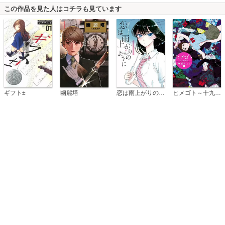
この作品を見た人はコチラも見ています
恋は雨上がりのように
ギフト±
幽麗塔
ヒメゴト～十九歳の制服～