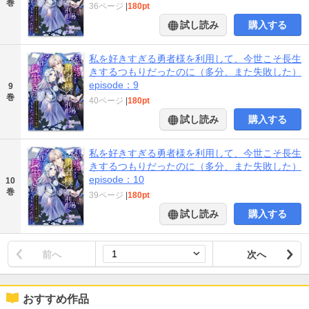
巻
36ページ
|
180pt
試し読み
購入する
私を好きすぎる勇者様を利用して、今世こそ長生
きするつもりだったのに（多分、また失敗した）
episode：9
9
巻
40ページ
|
180pt
試し読み
購入する
私を好きすぎる勇者様を利用して、今世こそ長生
きするつもりだったのに（多分、また失敗した）
episode：10
10
巻
39ページ
|
180pt
試し読み
購入する
前へ
次へ
おすすめ作品