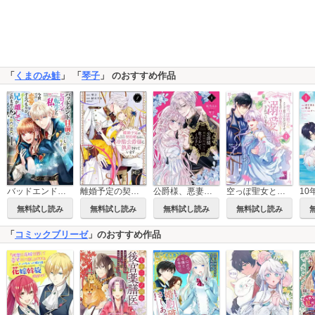
「
くまのみ鮭
」 「
琴子
」 のおすすめ作品
バッドエンド目前のヒロインに転生した私、今世では恋愛するつもりがチートな兄が離してくれません!?@COMIC
離婚予定の契約婚なのに、冷酷公爵様に執着されています
公爵様、悪妻の私はもう放っておいてください
空っぽ聖女として捨てられたはずが、嫁ぎ先の皇帝陛下に溺愛されています
無料試し読み
無料試し読み
無料試し読み
無料試し読み
「
コミックブリーゼ
」のおすすめ作品