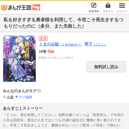
新規登録
ログイン
メニュー
私を好きすぎる勇者様を利用して、今世こそ長生きするつ
もりだったのに（多分、また失敗した）
女性
くまのみ鮭
琴子
（くまのみけい）
（ことこ）
18巻
完結
679人
がお気に入り登録中
無料試し読み
みんなのまんがタグ
令嬢
タグ編集
あらすじ | ストーリー
『どうか、僕を利用してください』伯爵令嬢リゼットは「前世持ち」で今回の
人生は四回目。過去の人生ではいつも20歳の誕生日に魔物に食い殺されてき
た。今世こそ長生きしようと、魔物が出ないという聖域（ド田舎）で静かに暮