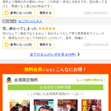
原作より漫画の方が面白いのが、この作品！ 本当に大好きです。読み漁ってる
けど、間違いなく最上位の作品です！
参考になった(
0
)
報告する
公開日:
2025/03/17
ねこだにゃんさん
購入者レポ
完…終わってしまった
完だなんて！残念でなりません！ 絵がキレイだし丁寧で美男美女でジュンス
で、陰湿な人がいなくて大好きだったのにー。 是非、続編を！
参考になった(
0
)
報告する
公開日:
2026/01/30
全てのまんがレポを見る(4件)
無料会員
こんなにお得！
になると
会員限定無料
もっと無料が読める！
会員登録で無料増量
＼この他にも会員無料漫画がいっぱい／