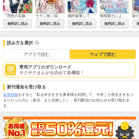
『理想の花嫁を探して幸せにして差し上げます』と言ったら、そっけなかった婚約者が何故か関わってきますが、花嫁斡旋頑張ります
七十二候ノ国の後宮薬膳医 ～見習い陶仙女ですが、もふもふ達とお妃様の問題を解決します～
婚約破棄してさしあげますわ ～ドロボウ令嬢とお幸せに～
根暗騎士による溺愛満喫中のブサ猫、実は聖女です！
無料試し読み
無料試し読み
無料試し読み
無料試し読み
読み方を選択
アプリで読む
ウェブで読む
専用アプリのダウンロード
サクサクまんがを読めて多機能！
新刊通知を受け取る
会員登録
をすると「私を好きすぎる勇者様を利用して、今世こそ長生きするつ
もりだったのに（多分、また失敗した）」新刊配信のお知らせが受け取れま
す。