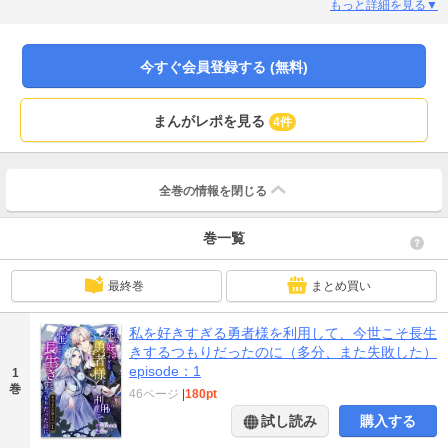
らすことにしたリゼットだったがある日、幼少期に救った貴族令息のラルフと
もっと詳細を見る▼
再会する。なんと彼はこの国の勇者であり、過去に魔王を倒した英雄だとい
う。ラルフの側にいれば死なずに済むかもしれない…。そう思ったリゼット
は、彼の提案を受け入れる。「命に代えても必ず、僕がリゼット様を守りま
今すぐ会員登録する (無料)
す」ラルフの重すぎる愛情に戸惑いながらも、繰り返される自身の死の真相に
近づいていくリゼット。──はたしてリゼットは、今世こそ無事に20歳の誕生日
を越せるのか？死にたくないヒロインと、とにかく愛が重いヤンデレ勇者のシ
まんがレポを見る
4件
リアスラブコメディ、ここに開幕！
全巻の情報を
閉じる
巻一覧
最終巻
まとめ買い
私を好きすぎる勇者様を利用して、今世こそ長生
きするつもりだったのに（多分、また失敗した）
episode：1
1
巻
46ページ
|
180pt
試し読み
購入する