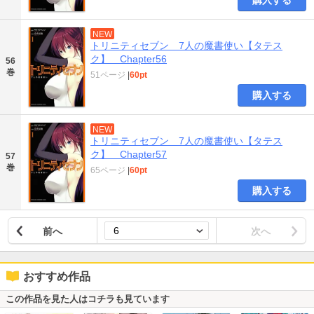
購入する
NEW
トリニティセブン 7人の魔書使い【タテス
ク】 Chapter56
56
巻
51ページ
|
60pt
購入する
NEW
トリニティセブン 7人の魔書使い【タテス
ク】 Chapter57
57
巻
65ページ
|
60pt
購入する
前へ
次へ
おすすめ作品
この作品を見た人はコチラも見ています