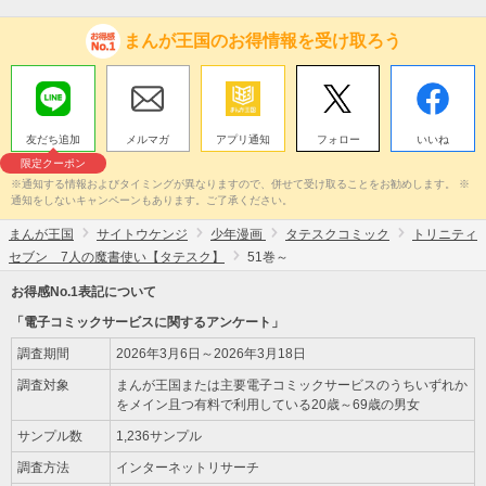
まんが王国のお得情報を受け取ろう
友だち追加
メルマガ
アプリ通知
フォロー
いいね
限定クーポン
※通知する情報およびタイミングが異なりますので、併せて受け取ることをお勧めします。 ※
通知をしないキャンペーンもあります。ご了承ください。
まんが王国
サイトウケンジ
少年漫画
タテスクコミック
トリニティ
セブン 7人の魔書使い【タテスク】
51巻～
お得感No.1表記について
「電子コミックサービスに関するアンケート」
調査期間
2026年3月6日～2026年3月18日
調査対象
まんが王国または主要電子コミックサービスのうちいずれか
をメイン且つ有料で利用している20歳～69歳の男女
サンプル数
1,236サンプル
調査方法
インターネットリサーチ