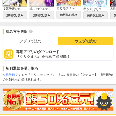
まるモテ！～まるいほどモテる世界で溺愛されました～【タテスク】
没落予定なので、鍛冶職人を目指す【タテスク】
純白のウエディングドレスで復讐を【タテスク】
私が滅ぼしていいですよね 純白の聖女は復讐を誓う【タテスク】
無料試し読み
無料試し読み
無料試し読み
無料試し読み
読み方を選択
アプリで読む
ウェブで読む
専用アプリのダウンロード
サクサクまんがを読めて多機能！
新刊通知を受け取る
会員登録
をすると「トリニティセブン 7人の魔書使い【タテスク】」新刊配信
のお知らせが受け取れます。