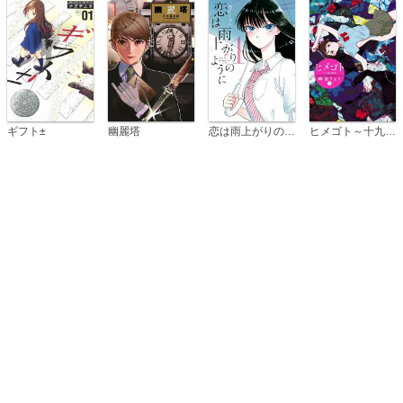
恋は雨上がりのように
ギフト±
幽麗塔
ヒメゴト～十九歳の制服～