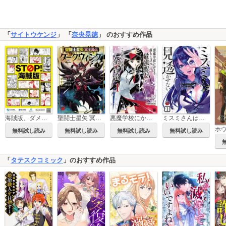
「
サイトウケンジ
」 「
奈央晃徳
」 のおすすめ作品
海賊版、ダメ、絶対。～「STOP！ 海賊版」漫画描きおろし16作品集～
聖闘士星矢 冥王異伝 ダークウィング
悪魔学校にかよう落ちこぼれ最強聖女がこの世の正義を全否定
ミスミさんは見透かせない
無料試し読み
無料試し読み
無料試し読み
無料試し読み
「
タテスクコミック
」のおすすめ作品