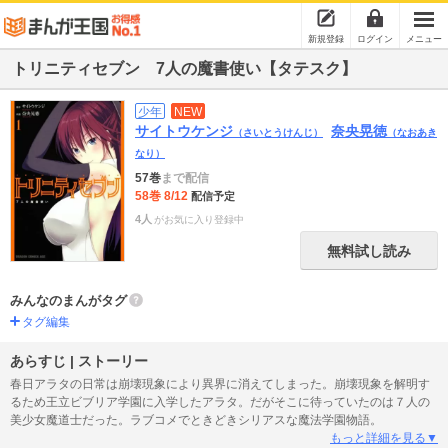
新規登録
ログイン
メニュー
トリニティセブン 7人の魔書使い【タテスク】
少年
NEW
サイトウケンジ
奈央晃徳
（さいとうけんじ）
（なおあき
なり）
57巻
まで配信
58巻 8/12
配信予定
4人
がお気に入り登録中
無料試し読み
みんなのまんがタグ
タグ編集
あらすじ | ストーリー
春日アラタの日常は崩壊現象により異界に消えてしまった。崩壊現象を解明す
るため王立ビブリア学園に入学したアラタ。だがそこに待っていたのは７人の
美少女魔道士だった。ラブコメでときどきシリアスな魔法学園物語。
もっと詳細を見る▼