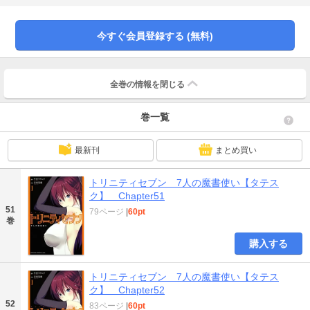
今すぐ会員登録する (無料)
全巻の情報を
閉じる
巻一覧
最新刊
まとめ買い
トリニティセブン 7人の魔書使い【タテス
ク】 Chapter51
51
79ページ
|
60pt
巻
購入する
トリニティセブン 7人の魔書使い【タテス
ク】 Chapter52
52
83ページ
|
60pt