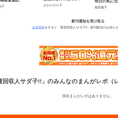
明日の私に
さかたのり子
素子
福田素子
新刊通知を受け取る
会員登録
をすると「家賃回収人サダ子!!」新刊配信のお知ら
賃回収人サダ子!!」のみんなのまんがレポ（
現在まんがレポはありません。