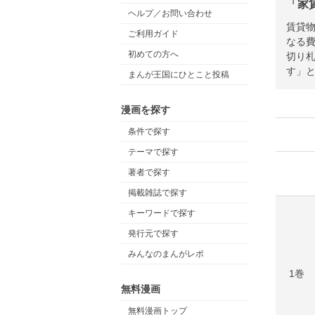
「家
ヘルプ／お問い合わせ
賃貸
ご利用ガイド
なる
初めての方へ
切り
す」
まんが王国にひとこと投稿
漫画を探す
条件で探す
テーマで探す
著者で探す
掲載雑誌で探す
キーワードで探す
発行元で探す
みんなのまんがレポ
1巻
無料漫画
無料漫画トップ