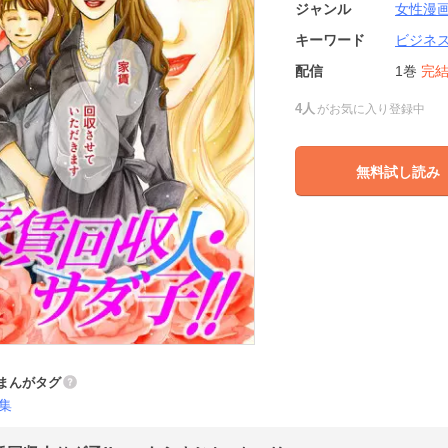
ジャンル
女性漫
キーワード
ビジネ
配信
1巻
完
4人
がお気に入り登録中
無料試し読み
まんがタグ
集