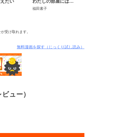
伝えたい
わたしの部屋には椅子が一脚
福田素子
せが受け取れます。
無料漫画を探す（じっくり試し読み）
レビュー）