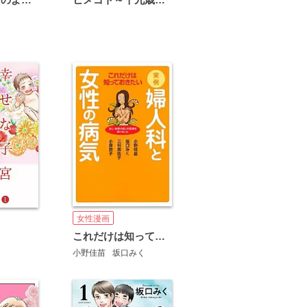
女性漫画
これだけは知っておきたい実例・婦人科と女性の病気
小野佳苗
坂口みく