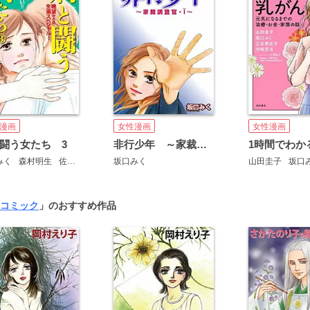
漫画
女性漫画
女性漫画
闘う女たち 3
非行少年 ～家裁調査官・I～
みく
森村明生
佐々木由紀子
坂口みく
さとう智子
山田圭子
坂口
コミック
」のおすすめ作品