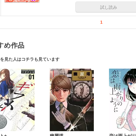
試し読み
1
すめ作品
を見た人はコチラも見ています
ト±
幽麗塔