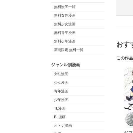
無料漫画一覧
無料女性漫画
無料少女漫画
無料青年漫画
無料少年漫画
おす
期間限定 無料一覧
この作品
ジャンル別漫画
女性漫画
少女漫画
青年漫画
少年漫画
TL漫画
BL漫画
オトナ漫画
ギフ