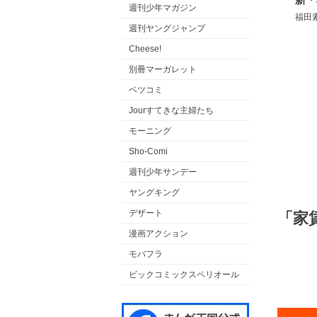
週刊少年マガジン
福田
週刊ヤングジャンプ
Cheese!
別冊マーガレット
ベツコミ
Jourすてきな主婦たち
モーニング
Sho-Comi
週刊少年サンデー
ヤングキング
デザート
「家
漫画アクション
モバフラ
ビックコミックスペリオール