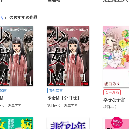
く
」 のおすすめ作品
漫画
青年漫画
女性漫画
M
少女M【分冊版】
幸せな子宮
みく
弥生エマ
坂口みく
弥生エマ
坂口みく