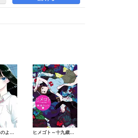
恋は雨上がりのように
ヒメゴト～十九歳の制服～