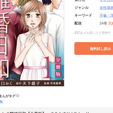
ジャンル
女性漫
キーワード
不倫・
配信
24巻
完
117人
がお気に入り登録中
無料試し読み
まんがタグ
集