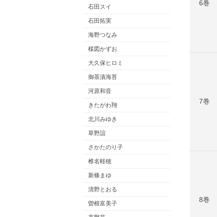
6巻
石田スイ
石田拓実
海野つなみ
楳図かずお
大久保ヒロミ
御茶漬海苔
河原和音
7巻
きたがわ翔
北川みゆき
草野誼
さかたのり子
椎名軽穂
新條まゆ
清野とおる
8巻
曽根富美子