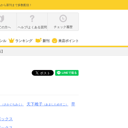
品から新刊まで多数配信！
チェック履歴
ての方へ
ヘルプ/よくある質問
ンル
ランキング
新刊
来店ポイント
版】
く
天下雌子
早
（さかぐちみく）
（あましためすこ）
ボックス
ボックス