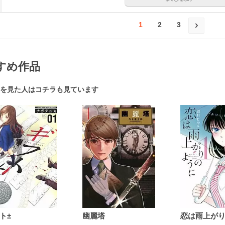
1
2
3
すめ作品
を見た人はコチラも見ています
ト±
幽麗塔