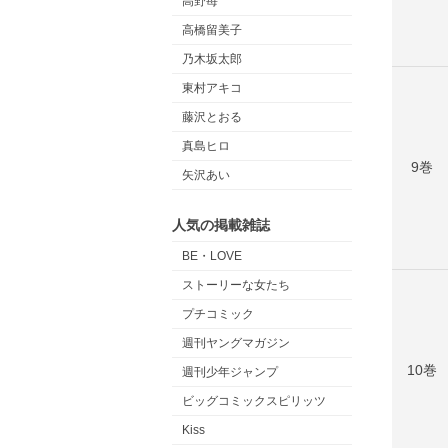
高野苺
高橋留美子
乃木坂太郎
東村アキコ
藤沢とおる
真島ヒロ
9巻
矢沢あい
人気の掲載雑誌
BE・LOVE
ストーリーな女たち
プチコミック
週刊ヤングマガジン
10巻
週刊少年ジャンプ
ビッグコミックスピリッツ
Kiss