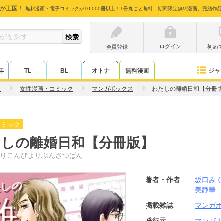
が王国！
無料漫画・電子コミックが10,000冊以上！1冊丸ごと無料、期間限定無料漫画、完結作
ログイン
会員登録
初め
ジャ
年
TL
BL
オトナ
無料漫画
く
女性漫画・コミック
マンガボックス
わたしの離婚日和【分冊
コミック
たしの離婚日和【分冊版】
りこんびよりぶんさつばん
著者・作者
坂口み
美静華
掲載雑誌
マンガ
発行元
マンガ