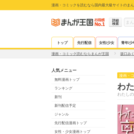
漫画・コミックを読むなら国内最大級サイトのまん
詳細
検索
トップ
先行配信
女性/少女
青年/少
漫画・コミック読むならまんが王国
坂口み
人気メニュー
漫画・
無料漫画トップ
わ
ランキング
わたしの
新刊
新刊配信予定
ジャンル
先行配信漫画トップ
女性・少女漫画トップ