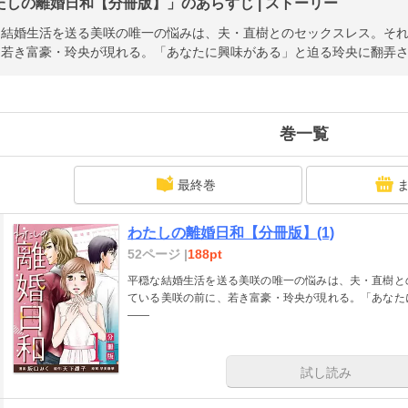
たしの離婚日和【分冊版】」のあらすじ | ストーリー
な結婚生活を送る美咲の唯一の悩みは、夫・直樹とのセックスレス。そ
、若き富豪・玲央が現れる。「あなたに興味がある」と迫る玲央に翻弄
巻一覧
最終巻
わたしの離婚日和【分冊版】(1)
52ページ |
188pt
平穏な結婚生活を送る美咲の唯一の悩みは、夫・直樹と
ている美咲の前に、若き富豪・玲央が現れる。「あなた
――
試し読み