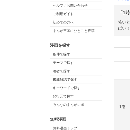
ヘルプ／お問い合わせ
「1
ご利用ガイド
怖い
初めての方へ
ぱい
まんが王国にひとこと投稿
漫画を探す
条件で探す
テーマで探す
著者で探す
掲載雑誌で探す
キーワードで探す
発行元で探す
みんなのまんがレポ
1巻
無料漫画
無料漫画トップ