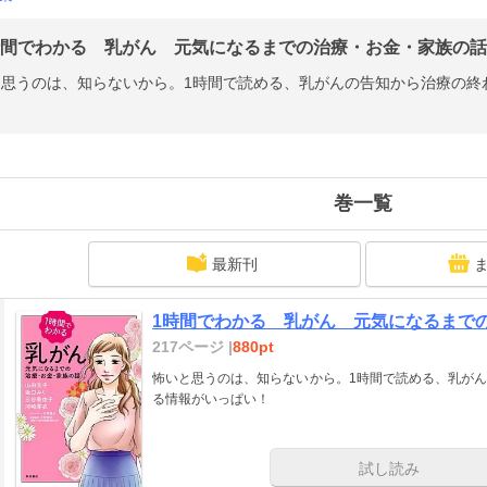
時間でわかる 乳がん 元気になるまでの治療・お金・家族の話」
と思うのは、知らないから。1時間で読める、乳がんの告知から治療の終
！
巻一覧
最新刊
1時間でわかる 乳がん 元気になるまでの
217ページ |
880pt
怖いと思うのは、知らないから。1時間で読める、乳が
る情報がいっぱい！
試し読み