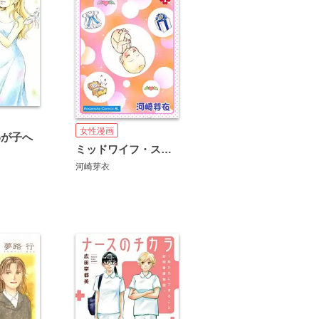
女性漫画
わが子へ
ミッドワイフ・ストーリー
河崎芽衣