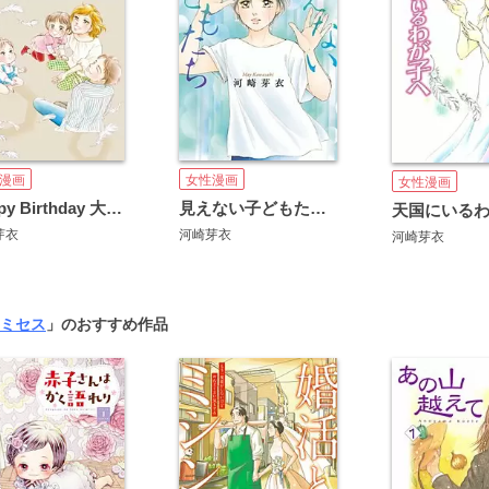
漫画
女性漫画
女性漫画
Happy Birthday 大丈夫、生まれておいで ～「光とともに…」が遺したもの～
見えない子どもたち～LGBTと向き合う親子～
天国にいる
芽衣
河崎芽衣
河崎芽衣
ミセス
」のおすすめ作品