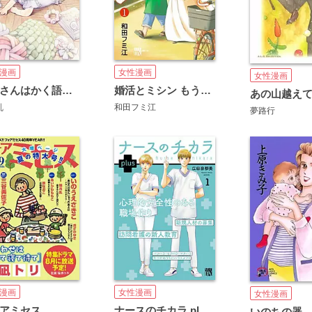
漫画
女性漫画
女性漫画
赤子さんはかく語れり【電子単行本】
婚活とミシン もう一度恋がしたいけどめんどくさい気もする
あの山越え
乱
和田フミ江
夢路行
漫画
女性漫画
女性漫画
アミセス
ナースのチカラ plus【電子単行本】
いのちの器