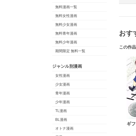
無料漫画一覧
無料女性漫画
無料少女漫画
おす
無料青年漫画
無料少年漫画
この作品
期間限定 無料一覧
ジャンル別漫画
女性漫画
少女漫画
青年漫画
少年漫画
TL漫画
BL漫画
ギフ
オトナ漫画