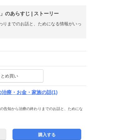
のあらすじ | ストーリー
わりまでのお話と、ためになる情報がいっ
まとめ買い
治療・お金・家族の話(1)
んの告知から治療の終わりまでのお話と、ためにな
購入する