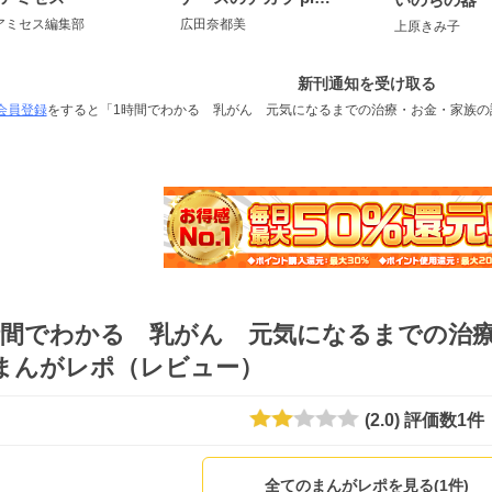
アミセス編集部
広田奈都美
上原きみ子
新刊通知を受け取る
会員登録
をすると「1時間でわかる 乳がん 元気になるまでの治療・お金・家族の
時間でわかる 乳がん 元気になるまでの治
まんがレポ（レビュー）
(
2.0
)
評価数
1
件
全てのまんがレポを見る(1件)