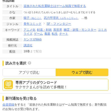
作品詳細
追放された転生重騎士はゲーム知識で無双する
タイトル
かな
ついほうされたてんせいじゅうきしはげーむちしきでむそうする
猫子
武六甲理衣
…他
作家
（ねここ）
（ぶろっこりぃ）
青年コミック
SF・ファンタジー
ジャンル
アニメ化
剣道・剣術
異世界
幽霊・妖怪・モンスター
コミカ
キーワード
ライズ
ゲーム
毒親
転生
チート
ヤンマガWeb
掲載雑誌
講談社
発行元
18巻
まで配信
配信
読み方を選択
アプリで読む
ウェブで読む
専用アプリのダウンロード
サクサクまんがを読めて多機能！
新刊通知を受け取る
会員登録
をすると「追放された転生重騎士はゲーム知識で無双する」新刊配信
のお知らせが受け取れます。