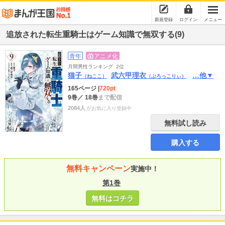
新規登録
ログイン
メニュー
追放された転生重騎士はゲーム知識で無双する(9)
青年
アニメ化
月間男性ランキング
2位
猫子
武六甲理衣
…他▼
（ねここ）
（ぶろっこりぃ）
165ページ
|
720pt
9巻
／ 18巻
まで配信
2084人
がお気に入り登録中
無料試し読み
購入する
無料キャンペーン
実施中！
第1巻
無料はコチラ