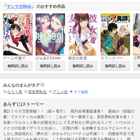
「
ヤンマガWeb
」 のおすすめ作品
ゲーム中盤で死ぬ悪役貴族に転生したので、外れスキル【テイム】を駆使して最強を目指してみた
ぴゅあ0.01mm
彼女の友達
Ｓランクパーティから解雇された【呪具師】～『呪いのアイテム』しか作れませんが、その性能はアーティファクト級なり……！～
無料試し読み
無料試し読み
無料試し読み
無料試し読み
みんなのまんがタグ
なろう系
異世界転生
アニメ化
タグ編集
あらすじ|ストーリー
累計１００万部突破！！（紙＋電子） 既刊全巻重版連発！ 最凶の〈技能の
書〉でクリティカル無双！！ これが「今一番来てる」異世界転生第９巻！！
名家ハウルロッド家の次期当主にして天才剣士と呼ばれるスノウ・ハウルロッ
ドとその従者イザベラと出会い、〈幻獣の塔〉を攻略するエルマとルーチェ！
しかし突如現れた〈夢の主〉ポタルゲにパーティは半減！！ 回復役不在で史
上最大のピンチを凌げるか‥‥！？空を駆ける邪悪なる鳥王を撃破せよ！ 覇権