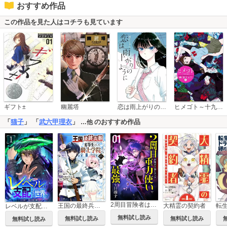
おすすめ作品
この作品を見た人はコチラも見ています
恋は雨上がりのように
ギフト±
幽麗塔
ヒメゴト～十九歳の制服～
「
猫子
」 「
武六甲理衣
」
のおすすめ作品
…他
2周目冒険者は隠しクラス〈重力使い〉で最強を目指す 【コミック】
王国の最終兵器、劣等生として騎士学院へ（コミック）
大精霊の契約者
レベルが支配する世界で【単行本版】
無料試し読み
無料試し読み
無料試し読み
無料試し読み