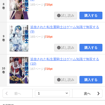
8
165ページ
|
720pt
巻
試し読み
購入する
追放された転生重騎士はゲーム知識で無双する
(9)
9
165ページ
|
720pt
巻
試し読み
購入する
追放された転生重騎士はゲーム知識で無双する
(10)
10
167ページ
|
720pt
巻
試し読み
購入する
前へ
次へ