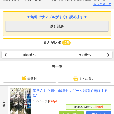
作品堂々漫画化第９巻！！
もっと見る▼
▼無料でサンプルがすぐに読めます▼
試し読み
まんがレポ
12件
前の巻へ
次の巻へ
巻一覧
最新刊
まとめ買い
追放された転生重騎士はゲーム知識で無双する
(1)
186ページ
|
720pt
1
巻
8/20 23:59
まで
1冊無料