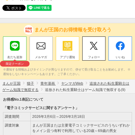
まんが王国のお得情報を受け取ろう
友だち追加
メルマガ
アプリ通知
フォロー
いいね
限定クーポン
※通知する情報およびタイミングが異なりますので、併せて受け取ることをお勧めします。 ※
通知をしないキャンペーンもあります。ご了承ください。
まんが王国
猫子
青年漫画
ヤンマガWeb
追放された転生重騎士は
ゲーム知識で無双する
追放された転生重騎士はゲーム知識で無双する(9)
お得感No.1表記について
「電子コミックサービスに関するアンケート」
調査期間
2026年3月6日～2026年3月18日
調査対象
まんが王国または主要電子コミックサービスのうちいずれか
をメイン且つ有料で利用している20歳～69歳の男女