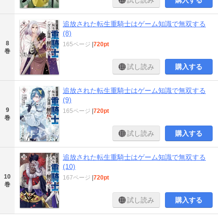
試し読み
購入する
追放された転生重騎士はゲーム知識で無双する
(8)
8
165ページ
|
720pt
巻
試し読み
購入する
追放された転生重騎士はゲーム知識で無双する
(9)
9
165ページ
|
720pt
巻
試し読み
購入する
追放された転生重騎士はゲーム知識で無双する
(10)
10
167ページ
|
720pt
巻
試し読み
購入する