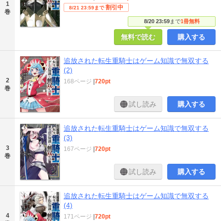
1
割引中
8/21 23:59まで
巻
8/20 23:59
まで
1冊無料
無料で読む
購入する
追放された転生重騎士はゲーム知識で無双する
(2)
2
168ページ
|
720pt
巻
試し読み
購入する
追放された転生重騎士はゲーム知識で無双する
(3)
3
167ページ
|
720pt
巻
試し読み
購入する
追放された転生重騎士はゲーム知識で無双する
(4)
4
171ページ
|
720pt