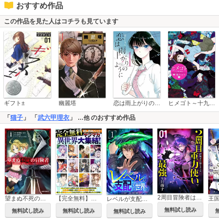
おすすめ作品
この作品を見た人はコチラも見ています
恋は雨上がりのように
ギフト±
幽麗塔
ヒメゴト～十九歳の制服～
「
猫子
」 「
武六甲理衣
」
のおすすめ作品
…他
2周目冒険者は隠しクラス〈重力使い〉で最強を目指す 【コミック】
望まぬ不死の冒険者
【完全無料】ヤンマガ異世界大集結！ 試し読みパック
レベルが支配する世界で【単行本版】
無料試し読み
無料試し読み
無料試し読み
無料試し読み