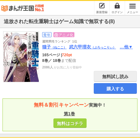
新規登録
ログイン
メニュー
追放された転生重騎士はゲーム知識で無双する(8)
青年
アニメ化
週間男性ランキング
1位
猫子
武六甲理衣
…他▼
（ねここ）
（ぶろっこりぃ）
165ページ
|
720pt
8巻
／ 18巻
まで配信
2086人
がお気に入り登録中
無料試し読み
購入する
無料＆割引キャンペーン
実施中！
第1巻
無料はコチラ