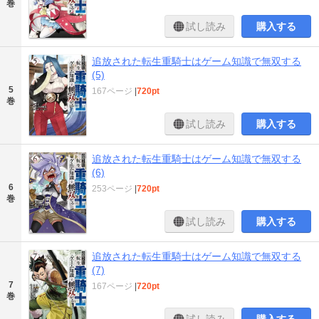
巻
試し読み
購入する
追放された転生重騎士はゲーム知識で無双する
(5)
5
167ページ
|
720pt
巻
試し読み
購入する
追放された転生重騎士はゲーム知識で無双する
(6)
6
253ページ
|
720pt
巻
試し読み
購入する
追放された転生重騎士はゲーム知識で無双する
(7)
7
167ページ
|
720pt
巻