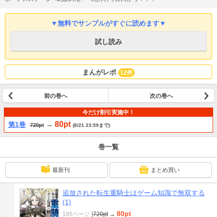
▼無料でサンプルがすぐに読めます▼
試し読み
まんがレポ
12件
前の巻へ
次の巻へ
今だけ割引実施中！
80pt
第1巻
→
720pt
(8/21 23:59まで)
巻一覧
最新刊
まとめ買い
追放された転生重騎士はゲーム知識で無双する
(1)
80pt
186ページ
|
720pt
→