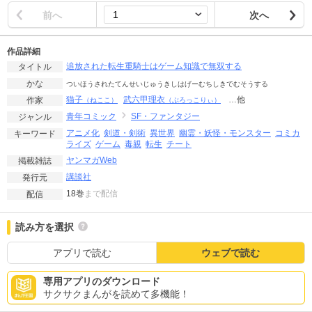
前へ
次へ
作品詳細
追放された転生重騎士はゲーム知識で無双する
タイトル
かな
ついほうされたてんせいじゅうきしはげーむちしきでむそうする
猫子
武六甲理衣
…他
作家
（ねここ）
（ぶろっこりぃ）
青年コミック
SF・ファンタジー
ジャンル
アニメ化
剣道・剣術
異世界
幽霊・妖怪・モンスター
コミカ
キーワード
ライズ
ゲーム
毒親
転生
チート
ヤンマガWeb
掲載雑誌
講談社
発行元
18巻
まで配信
配信
読み方を選択
アプリで読む
ウェブで読む
専用アプリのダウンロード
サクサクまんがを読めて多機能！