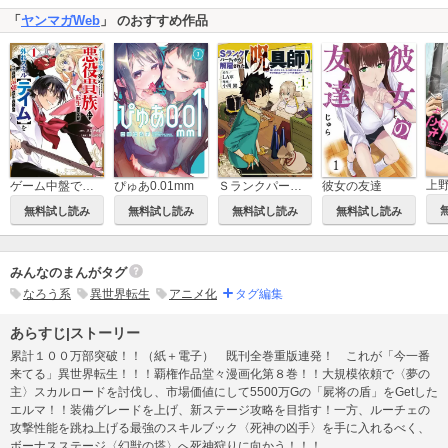
「
ヤンマガWeb
」 のおすすめ作品
ゲーム中盤で死ぬ悪役貴族に転生したので、外れスキル【テイム】を駆使して最強を目指してみた
ぴゅあ0.01mm
Ｓランクパーティから解雇された【呪具師】～『呪いのアイテム』しか作れませんが、その性能はアーティファクト級なり……！～
彼女の友達
無料試し読み
無料試し読み
無料試し読み
無料試し読み
みんなのまんがタグ
なろう系
異世界転生
アニメ化
タグ編集
あらすじ|ストーリー
累計１００万部突破！！（紙＋電子） 既刊全巻重版連発！ これが「今一番
来てる」異世界転生！！！覇権作品堂々漫画化第８巻！！大規模依頼で〈夢の
主〉スカルロードを討伐し、市場価値にして5500万Gの「屍将の盾」をGetした
エルマ！！装備グレードを上げ、新ステージ攻略を目指す！一方、ルーチェの
攻撃性能を跳ね上げる最強のスキルブック〈死神の凶手〉を手に入れるべく、
ボーナスステージ〈幻獣の塔〉へ死神狩りに向かう！！！