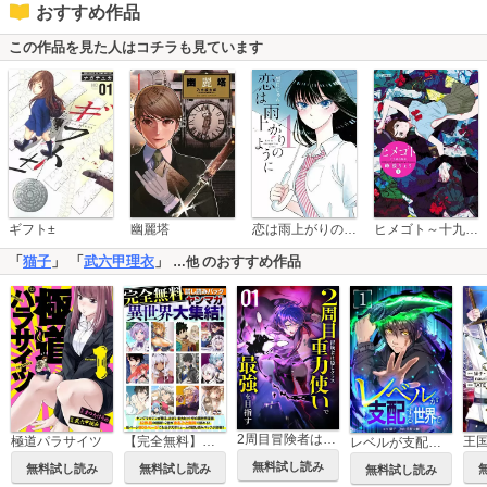
おすすめ作品
この作品を見た人はコチラも見ています
恋は雨上がりのように
ギフト±
幽麗塔
ヒメゴト～十九歳の制服～
「
猫子
」 「
武六甲理衣
」
のおすすめ作品
…他
2周目冒険者は隠しクラス〈重力使い〉で最強を目指す 【コミック】
極道パラサイツ
【完全無料】ヤンマガ異世界大集結！ 試し読みパック
レベルが支配する世界で【単行本版】
無料試し読み
無料試し読み
無料試し読み
無料試し読み