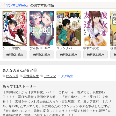
「
ヤンマガWeb
」 のおすすめ作品
ゲーム中盤で死ぬ悪役貴族に転生したので、外れスキル【テイム】を駆使して最強を目指してみた
ぴゅあ0.01mm
Ｓランクパーティから解雇された【呪具師】～『呪いのアイテム』しか作れませんが、その性能はアーティファクト級なり……！～
彼女の友達
税
無料試し読み
無料試し読み
無料試し読み
無料試し読み
みんなのまんがタグ
なろう系
異世界転生
アニメ化
タグ編集
あらすじ|ストーリー
【防御特化】から【攻撃特化】へ！！ これが「今一番来てる」異世界転
生！！！ 覇権作品堂々漫画化第５巻！！「存在進化」した〈夢の主〉を倒
せ！！ 素材を手に入れるために入った〈百足坑道〉で、激レア素材「ミスリ
ル」をGetしたエルマたち。街に戻るためにダンジョンボスを撃破したはずが、
「存在進化」によって強敵に変身してしまう！！一撃でも喰らったら即死亡の
危機的状況で、重騎士の新スキルが発動する‥‥！！