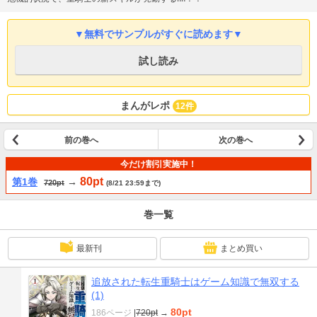
▼無料でサンプルがすぐに読めます▼
試し読み
まんがレポ
12件
前の巻へ
次の巻へ
今だけ割引実施中！
80pt
第1巻
→
720pt
(8/21 23:59まで)
巻一覧
最新刊
まとめ買い
追放された転生重騎士はゲーム知識で無双する
(1)
80pt
186ページ
|
720pt
→