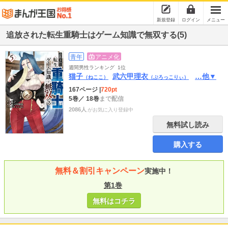
新規登録
ログイン
メニュー
追放された転生重騎士はゲーム知識で無双する(5)
青年
アニメ化
週間男性ランキング
1位
猫子
武六甲理衣
…他▼
（ねここ）
（ぶろっこりぃ）
167ページ
|
720pt
5巻
／ 18巻
まで配信
2086人
がお気に入り登録中
無料試し読み
購入する
無料＆割引キャンペーン
実施中！
第1巻
無料はコチラ