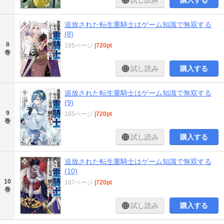
試し読み
購入する
追放された転生重騎士はゲーム知識で無双する
(8)
8
165ページ
|
720pt
巻
試し読み
購入する
追放された転生重騎士はゲーム知識で無双する
(9)
9
165ページ
|
720pt
巻
試し読み
購入する
追放された転生重騎士はゲーム知識で無双する
(10)
10
167ページ
|
720pt
巻
試し読み
購入する