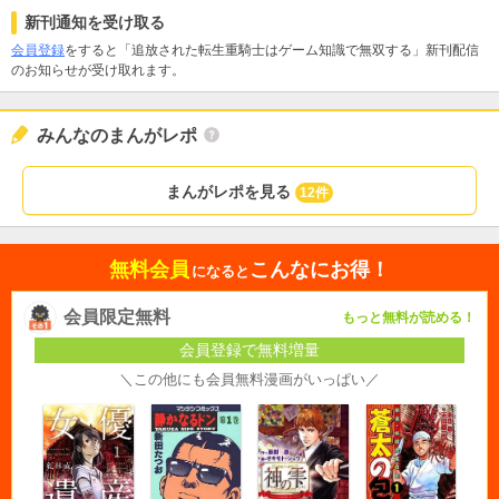
新刊通知を受け取る
会員登録
をすると「追放された転生重騎士はゲーム知識で無双する」新刊配信
のお知らせが受け取れます。
みんなのまんがレポ
まんがレポを見る
12件
無料会員
こんなにお得！
になると
会員限定無料
もっと無料が読める！
会員登録で無料増量
＼この他にも会員無料漫画がいっぱい／