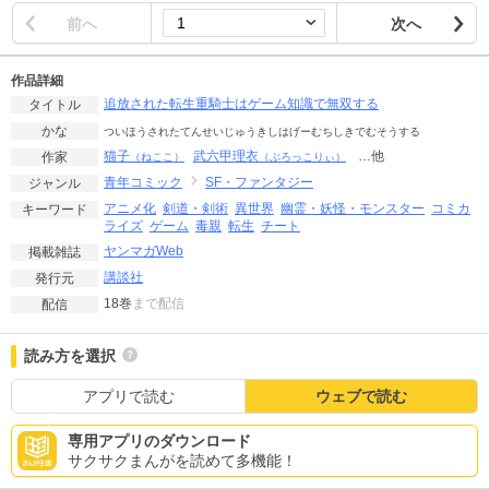
前へ
次へ
作品詳細
追放された転生重騎士はゲーム知識で無双する
タイトル
かな
ついほうされたてんせいじゅうきしはげーむちしきでむそうする
猫子
武六甲理衣
…他
作家
（ねここ）
（ぶろっこりぃ）
青年コミック
SF・ファンタジー
ジャンル
アニメ化
剣道・剣術
異世界
幽霊・妖怪・モンスター
コミカ
キーワード
ライズ
ゲーム
毒親
転生
チート
ヤンマガWeb
掲載雑誌
講談社
発行元
18巻
まで配信
配信
読み方を選択
アプリで読む
ウェブで読む
専用アプリのダウンロード
サクサクまんがを読めて多機能！