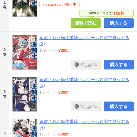
1
割引中
8/21 23:59まで
巻
8/20 23:59
まで
1冊無料
無料で読む
購入する
追放された転生重騎士はゲーム知識で無双する
(2)
2
168ページ
|
720pt
巻
試し読み
購入する
追放された転生重騎士はゲーム知識で無双する
(3)
3
167ページ
|
720pt
巻
試し読み
購入する
追放された転生重騎士はゲーム知識で無双する
(4)
4
171ページ
|
720pt