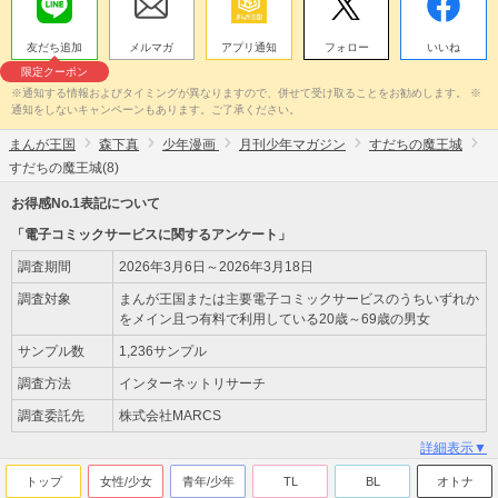
友だち追加
メルマガ
アプリ通知
フォロー
いいね
限定クーポン
※通知する情報およびタイミングが異なりますので、併せて受け取ることをお勧めします。 ※
通知をしないキャンペーンもあります。ご了承ください。
まんが王国
森下真
少年漫画
月刊少年マガジン
すだちの魔王城
すだちの魔王城(8)
お得感No.1表記について
「電子コミックサービスに関するアンケート」
調査期間
2026年3月6日～2026年3月18日
調査対象
まんが王国または主要電子コミックサービスのうちいずれか
をメイン且つ有料で利用している20歳～69歳の男女
サンプル数
1,236サンプル
調査方法
インターネットリサーチ
調査委託先
株式会社MARCS
詳細表示▼
トップ
女性/少女
青年/少年
TL
BL
オトナ