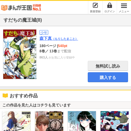
新規登録
ログイン
メニュー
すだちの魔王城(8)
少年
森下真
（もりしたまこと）
180ページ
|
540pt
8巻
／ 13巻
まで配信
863人
がお気に入り登録中
無料試し読み
購入する
おすすめ作品
この作品を見た人はコチラも見ています