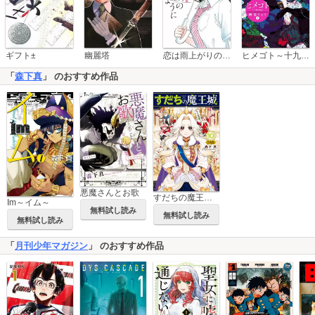
恋は雨上がりのように
ギフト±
幽麗塔
ヒメゴト～十九歳の制服～
「
森下真
」 のおすすめ作品
悪魔さんとお歌
すだちの魔王城 特装版
Im～イム～
無料試し読み
無料試し読み
無料試し読み
「
月刊少年マガジン
」 のおすすめ作品