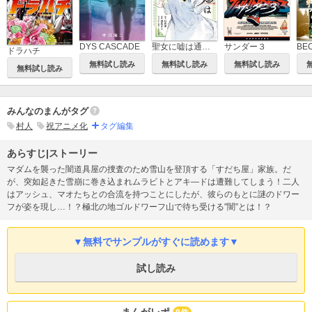
DYS CASCADE
聖女に嘘は通じない
サンダー３
BE
ドラハチ
無料試し読み
無料試し読み
無料試し読み
無料試し読み
みんなのまんがタグ
村人
祝アニメ化
タグ編集
あらすじ|ストーリー
マダムを襲った闇道具屋の捜査のため雪山を登頂する「すだち屋」家族。だ
が、突如起きた雪崩に巻き込まれムラビトとアキ―ドは遭難してしまう！二人
はアッシュ、マオたちとの合流を持つことにしたが、彼らのもとに謎のドワー
フが姿を現し…！？極北の地ゴルドワーフ山で待ち受ける″闇”とは！？
▼無料でサンプルがすぐに読めます▼
試し読み