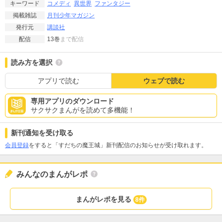
コメディ
異世界
ファンタジー
キーワード
月刊少年マガジン
掲載雑誌
講談社
発行元
13巻
まで配信
配信
読み方を選択
アプリで読む
ウェブで読む
専用アプリのダウンロード
サクサクまんがを読めて多機能！
新刊通知を受け取る
会員登録
をすると「すだちの魔王城」新刊配信のお知らせが受け取れます。
みんなのまんがレポ
まんがレポを見る
8件