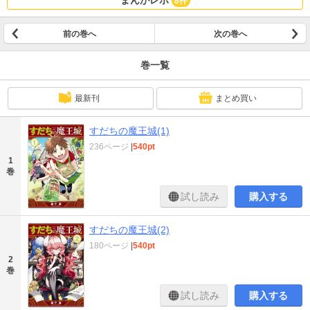
まんがレポ
8件
前の巻へ
次の巻へ
巻一覧
最新刊
まとめ買い
すだちの魔王城(1)
236ページ
|
540pt
1
巻
試し読み
購入する
すだちの魔王城(2)
180ページ
|
540pt
2
巻
試し読み
購入する