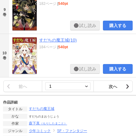
182ページ
|
540pt
9
巻
試し読み
購入する
すだちの魔王城(10)
184ページ
|
540pt
10
巻
試し読み
購入する
前へ
次へ
作品詳細
すだちの魔王城
タイトル
かな
すだちのまおうじょう
森下真
作家
（もりしたまこと）
少年コミック
SF・ファンタジー
ジャンル