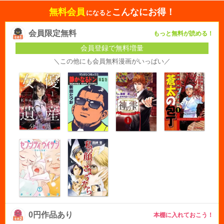
無料会員
こんなにお得！
になると
会員限定無料
もっと無料が読める！
会員登録で無料増量
＼この他にも会員無料漫画がいっぱい／
0円作品あり
本棚に入れておこう！