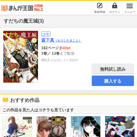
新規登録
ログイン
メニュー
すだちの魔王城(3)
少年
森下真
（もりしたまこと）
182ページ
|
540pt
3巻
／ 13巻
まで配信
863人
がお気に入り登録中
無料試し読み
購入する
おすすめ作品
この作品を見た人はコチラも見ています