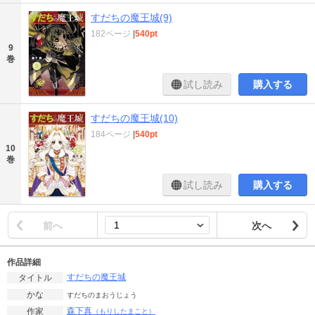
すだちの魔王城(9)
182ページ
|
540pt
9
巻
試し読み
購入する
すだちの魔王城(10)
184ページ
|
540pt
10
巻
試し読み
購入する
前へ
次へ
作品詳細
すだちの魔王城
タイトル
かな
すだちのまおうじょう
森下真
作家
（もりしたまこと）