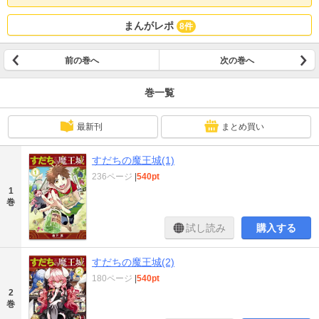
まんがレポ
8件
前の巻へ
次の巻へ
巻一覧
最新刊
まとめ買い
すだちの魔王城(1)
236ページ
|
540pt
1
巻
試し読み
購入する
すだちの魔王城(2)
180ページ
|
540pt
2
巻