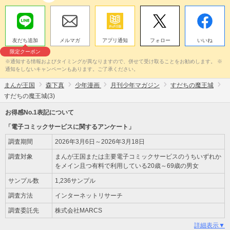
友だち追加
メルマガ
アプリ通知
フォロー
いいね
限定クーポン
※通知する情報およびタイミングが異なりますので、併せて受け取ることをお勧めします。 ※
通知をしないキャンペーンもあります。ご了承ください。
まんが王国
森下真
少年漫画
月刊少年マガジン
すだちの魔王城
すだちの魔王城(3)
お得感No.1表記について
「電子コミックサービスに関するアンケート」
調査期間
2026年3月6日～2026年3月18日
調査対象
まんが王国または主要電子コミックサービスのうちいずれか
をメイン且つ有料で利用している20歳～69歳の男女
サンプル数
1,236サンプル
調査方法
インターネットリサーチ
調査委託先
株式会社MARCS
詳細表示▼