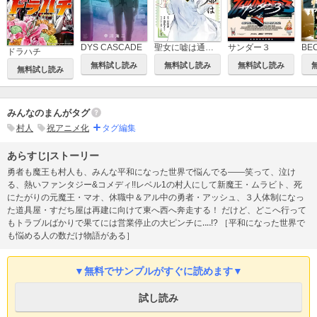
DYS CASCADE
聖女に嘘は通じない
サンダー３
BE
ドラハチ
無料試し読み
無料試し読み
無料試し読み
無料試し読み
みんなのまんがタグ
村人
祝アニメ化
タグ編集
あらすじ|ストーリー
勇者も魔王も村人も、みんな平和になった世界で悩んでる――笑って、泣け
る、熱いファンタジー&コメディ!!レベル1の村人にして新魔王・ムラビト、死
にたがりの元魔王・マオ、休職中＆アル中の勇者・アッシュ、３人体制になっ
た道具屋・すだち屋は再建に向けて東へ西へ奔走する！ だけど、どこへ行って
もトラブルばかりで果てには営業停止の大ピンチに‥‥!? ［平和になった世界で
も悩める人の数だけ物語がある］
▼無料でサンプルがすぐに読めます▼
試し読み