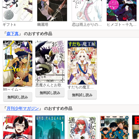
恋は雨上がりのように
ギフト±
幽麗塔
ヒメゴト～十九歳の制服～
「
森下真
」 のおすすめ作品
悪魔さんとお歌
すだちの魔王城 特装版
Im～イム～
無料試し読み
無料試し読み
無料試し読み
「
月刊少年マガジン
」 のおすすめ作品