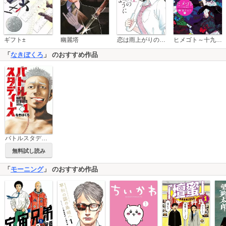
恋は雨上がりのように
ギフト±
幽麗塔
ヒメゴト～十九歳の制服～
「
なきぼくろ
」 のおすすめ作品
バトルスタディーズ
無料試し読み
「
モーニング
」 のおすすめ作品