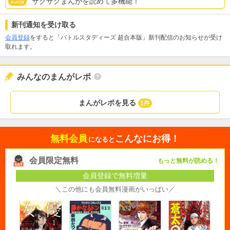
サクサクまんがを読めて多機能！
新刊通知を受け取る
会員登録
をすると「バトルスタディーズ 超合本版」新刊配信のお知らせが受け
取れます。
みんなのまんがレポ
まんがレポを見る
1件
無料会員
こんなにお得！
になると
会員限定無料
もっと無料が読める！
会員登録で無料増量
＼この他にも会員無料漫画がいっぱい／