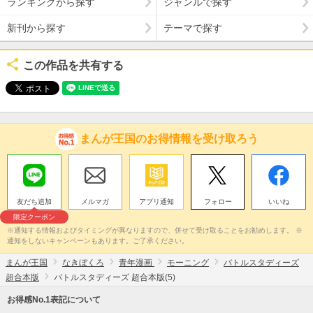
ランキングから探す
ジャンルで探す
新刊から探す
テーマで探す
この作品を共有する
まんが王国のお得情報を受け取ろう
友だち追加
メルマガ
アプリ通知
フォロー
いいね
限定クーポン
※通知する情報およびタイミングが異なりますので、併せて受け取ることをお勧めします。 ※
通知をしないキャンペーンもあります。ご了承ください。
まんが王国
なきぼくろ
青年漫画
モーニング
バトルスタディーズ
超合本版
バトルスタディーズ 超合本版(5)
お得感No.1表記について