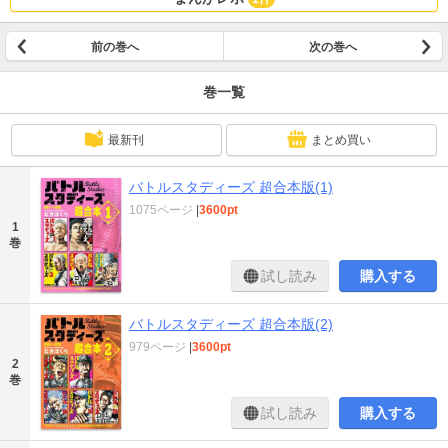
前の巻へ
次の巻へ
巻一覧
最新刊
まとめ買い
バトルスタディーズ 超合本版(1)
1075ページ
|
3600pt
1
巻
試し読み
購入する
バトルスタディーズ 超合本版(2)
979ページ
|
3600pt
2
巻
試し読み
購入する