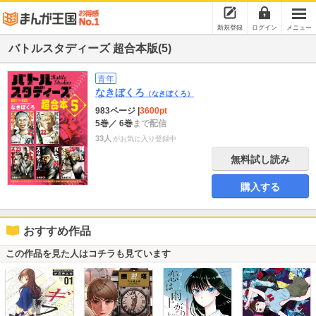
新規登録
ログイン
メニュー
バトルスタディーズ 超合本版(5)
青年
なきぼくろ
（なきぼくろ）
983ページ
|
3600pt
5巻
／ 6巻
まで配信
33人
がお気に入り登録中
無料試し読み
購入する
おすすめ作品
この作品を見た人はコチラも見ています