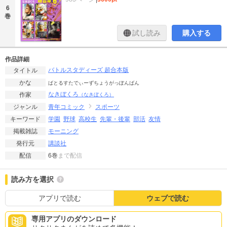
6
巻
試し読み
購入する
作品詳細
バトルスタディーズ 超合本版
タイトル
かな
ばとるすたでぃーずちょうがっぽんばん
なきぼくろ
作家
（なきぼくろ）
青年コミック
スポーツ
ジャンル
学園
野球
高校生
先輩・後輩
部活
友情
キーワード
モーニング
掲載雑誌
講談社
発行元
6巻
まで配信
配信
読み方を選択
アプリで読む
ウェブで読む
専用アプリのダウンロード