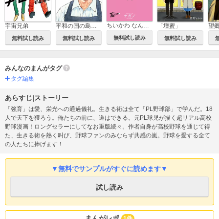
ちいかわ なんか小さくてかわいいやつ
平和の国の島崎へ
「壇蜜」
望
宇宙兄弟
無料試し読み
無料試し読み
無料試し読み
無料試し読み
みんなのまんがタグ
タグ編集
あらすじ|ストーリー
「強育」は愛、栄光への通過儀礼。生きる術は全て「PL野球部」で学んだ。18
人で天下を獲ろう。俺たちの前に、道はできる。元PL球児が描く超リアル高校
野球漫画！ロングセラーにしてなお重版続々。作者自身が高校野球を通じて得
た、生きる術を熱く叫び、野球ファンのみならず共感の嵐。野球を愛する全て
の人たちに捧げます！
▼無料でサンプルがすぐに読めます▼
試し読み
まんがレポ
1件