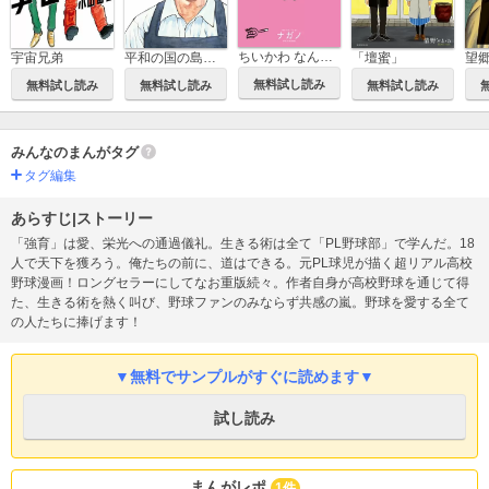
ちいかわ なんか小さくてかわいいやつ
平和の国の島崎へ
「壇蜜」
望
宇宙兄弟
無料試し読み
無料試し読み
無料試し読み
無料試し読み
みんなのまんがタグ
タグ編集
あらすじ|ストーリー
「強育」は愛、栄光への通過儀礼。生きる術は全て「PL野球部」で学んだ。18
人で天下を獲ろう。俺たちの前に、道はできる。元PL球児が描く超リアル高校
野球漫画！ロングセラーにしてなお重版続々。作者自身が高校野球を通じて得
た、生きる術を熱く叫び、野球ファンのみならず共感の嵐。野球を愛する全て
の人たちに捧げます！
▼無料でサンプルがすぐに読めます▼
試し読み
まんがレポ
1件