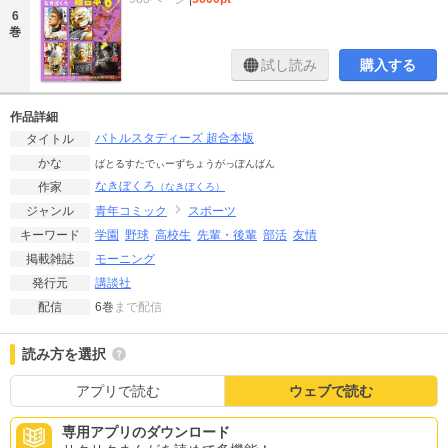
6
巻
試し読み
購入する
作品詳細
バトルスタディーズ 超合本版
タイトル
かな
ばとるすたでぃーずちょうがっぽんばん
なきぼくろ
作家
（なきぼくろ）
青年コミック
スポーツ
ジャンル
学園
野球
高校生
先輩・後輩
部活
友情
キーワード
モーニング
掲載雑誌
講談社
発行元
6巻
まで配信
配信
読み方を選択
アプリで読む
ウェブで読む
専用アプリのダウンロード