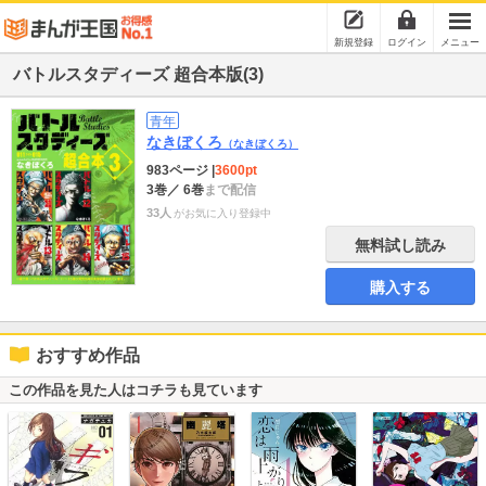
新規登録
ログイン
メニュー
バトルスタディーズ 超合本版(3)
青年
なきぼくろ
（なきぼくろ）
983ページ
|
3600pt
3巻
／ 6巻
まで配信
33人
がお気に入り登録中
無料試し読み
購入する
おすすめ作品
この作品を見た人はコチラも見ています