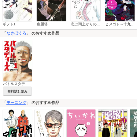
恋は雨上がりのように
ギフト±
幽麗塔
ヒメゴト～十九歳の制服～
「
なきぼくろ
」 のおすすめ作品
バトルスタディーズ
無料試し読み
「
モーニング
」 のおすすめ作品