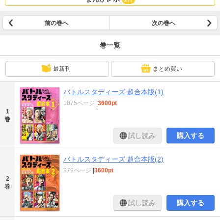
前の巻へ
次の巻へ
巻一覧
最新刊
まとめ買い
バトルスタディーズ 超合本版(1)
1075ページ
|
3600pt
1
巻
試し読み
購入する
バトルスタディーズ 超合本版(2)
979ページ
|
3600pt
2
巻
試し読み
購入する