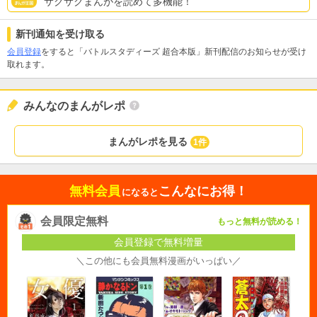
サクサクまんがを読めて多機能！
新刊通知を受け取る
会員登録
をすると「バトルスタディーズ 超合本版」新刊配信のお知らせが受け
取れます。
みんなのまんがレポ
まんがレポを見る
1件
無料会員
こんなにお得！
になると
会員限定無料
もっと無料が読める！
会員登録で無料増量
＼この他にも会員無料漫画がいっぱい／