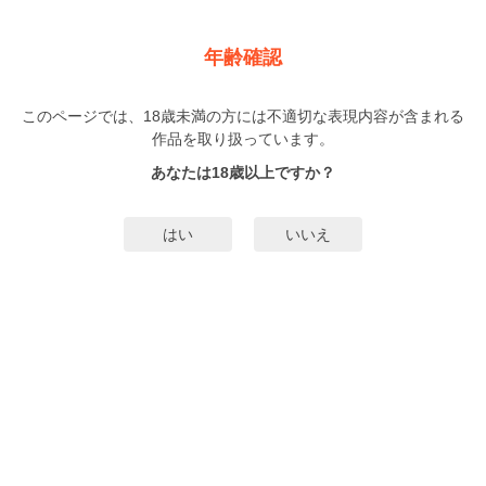
新規登録
ログイン
メニュー
年齢確認
その運命ウケてタツ！
このページでは、18歳未満の方には不適切な表現内容が含まれる
BL
作品を取り扱っています。
加藤スス
（かとうすす）
1巻
まで配信
あなたは18歳以上ですか？
55人
がお気に入り登録中
無料試し読み
はい
いいえ
みんなのまんがタグ
タグ編集
あらすじ | ストーリー
『いい身体のオトナの男』と評される刈谷は、二丁目でモテモテだ。誰の誘い
にも乗らないのは、恋人と別れ未だ傷心を抱えているからなのだが、なんとそ
の恋人・貝が復縁を求めてきた！？ 「二度と浮気しねぇから、チャンスをくだ
さい！」必死な様子で土下座しながら何度も謝罪を繰りかえす貝。そこで刈谷
もっと詳細を見る▼
は、ヨリを戻す条件としてあることを突きつけるが…。子犬系男子と温厚イケ