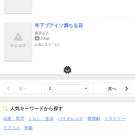
年下ブアイソ満ちる花
夏芽ささ
200pt
巻
お気に入り：1人
前へ
次へ
人気キーワードから探す
出産・育児
くらし・生活
バイオレンス
愛憎劇
ミステリー
ラブコメ
学園