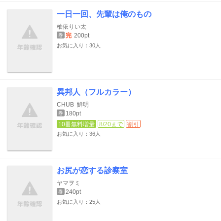
一日一回、先輩は俺のもの
柚依りい太
完
200pt
巻
お気に入り：30人
異邦人（フルカラー）
CHUB
鮮明
180pt
巻
10冊無料増量
8/20まで
割引
お気に入り：36人
お尻が恋する診察室
ヤマヲミ
240pt
巻
お気に入り：25人