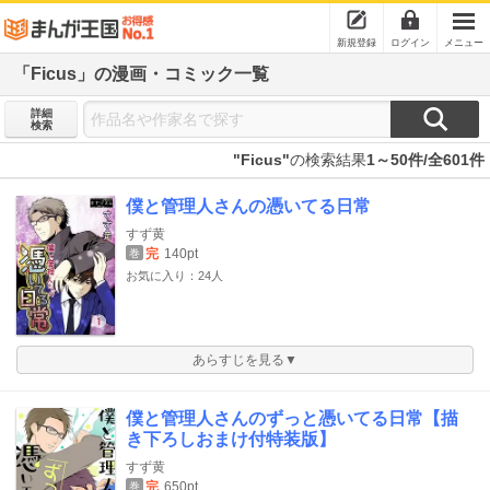
新規登録
ログイン
メニュー
「Ficus」の漫画・コミック一覧
詳細
検索
"Ficus"
の検索結果
1～50件/全601件
僕と管理人さんの憑いてる日常
すず黄
完
140pt
巻
お気に入り：24人
あらすじを見る▼
僕と管理人さんのずっと憑いてる日常【描
き下ろしおまけ付特装版】
すず黄
完
650pt
巻