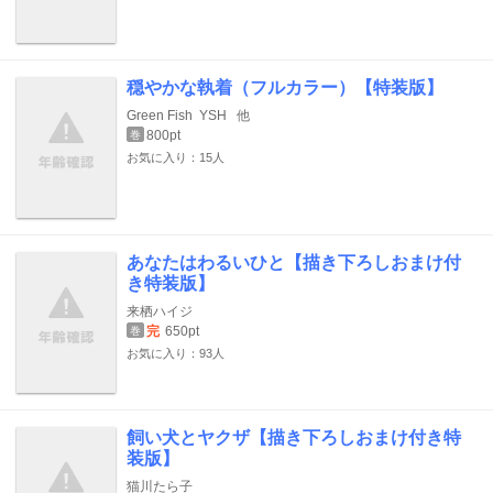
穏やかな執着（フルカラー）【特装版】
Green Fish
YSH
他
800pt
巻
お気に入り：15人
あなたはわるいひと【描き下ろしおまけ付
き特装版】
来栖ハイジ
完
650pt
巻
お気に入り：93人
飼い犬とヤクザ【描き下ろしおまけ付き特
装版】
猫川たら子