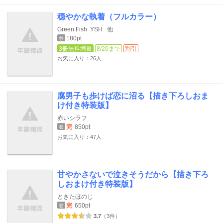
穏やかな執着（フルカラー）
Green Fish
YSH
他
180pt
巻
3冊無料増量
8/20まで
割引
お気に入り：26人
腐男子も歩けば恋に沼る【描き下ろしおま
け付き特装版】
赤いシラフ
完
850pt
巻
お気に入り：47人
甘やかさないで泣きそうだから【描き下ろ
しおまけ付き特装版】
ときたほのじ
完
650pt
巻
3.7
（3件）