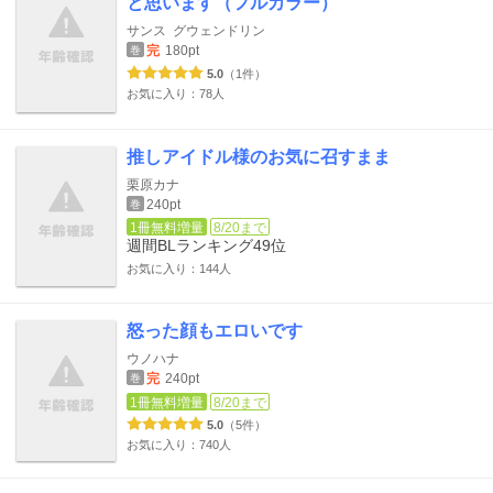
と思います（フルカラー）
サンス
グウェンドリン
完
180pt
巻
5.0
（1件）
お気に入り：78人
推しアイドル様のお気に召すまま
栗原カナ
240pt
巻
1冊無料増量
8/20まで
週間BLランキング
49位
お気に入り：144人
怒った顔もエロいです
ウノハナ
完
240pt
巻
1冊無料増量
8/20まで
5.0
（5件）
お気に入り：740人