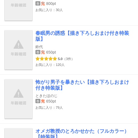
完
800pt
巻
お気に入り：30人
春眠男の誘惑【描き下ろしおまけ付き特装
版】
鈴代
完
650pt
巻
5.0
（3件）
お気に入り：120人
怖がり男子を暴きたい【描き下ろしおまけ
付き特装版】
ときたほのじ
完
650pt
巻
お気に入り：79人
オメガ教授のとろかせかた（フルカラー）
【特装版】