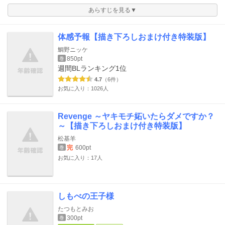
あらすじを見る▼
体感予報【描き下ろしおまけ付き特装版】
鯛野ニッケ
850pt
巻
週間BLランキング
1位
4.7
（6件）
お気に入り：1026人
Revenge ～ヤキモチ妬いたらダメですか？
～【描き下ろしおまけ付き特装版】
松基羊
完
600pt
巻
お気に入り：17人
しもべの王子様
たつもとみお
300pt
巻