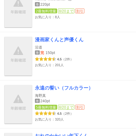
220pt
巻
2冊無料増量
8/20まで
割引
お気に入り：8人
漫画家くんと声優くん
沿道
完
150pt
巻
4.5
（2件）
お気に入り：201人
永遠の誓い（フルカラー）
海野真
240pt
巻
5冊無料増量
8/20まで
割引
4.5
（2件）
お気に入り：320人
おれのかわいい年下くん