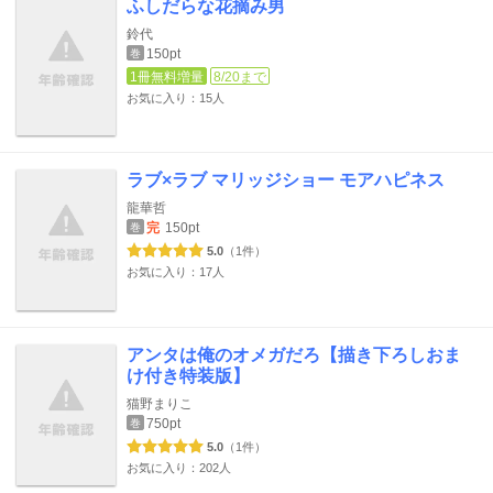
ふしだらな花摘み男
鈴代
150pt
巻
1冊無料増量
8/20まで
お気に入り：15人
ラブ×ラブ マリッジショー モアハピネス
龍華哲
完
150pt
巻
5.0
（1件）
お気に入り：17人
アンタは俺のオメガだろ【描き下ろしおま
け付き特装版】
猫野まりこ
750pt
巻
5.0
（1件）
お気に入り：202人