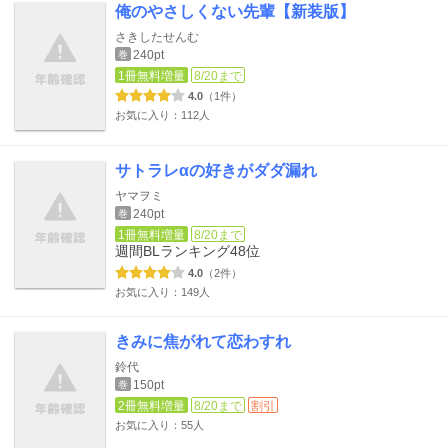
俺のやさしくない先輩【新装版】
さきしたせんむ
240pt
巻
1冊無料増量
8/20まで
4.0
（1件）
お気に入り：112人
サトラレαの好きがダダ漏れ
ヤマヲミ
240pt
巻
1冊無料増量
8/20まで
週間BLランキング
48位
4.0
（2件）
お気に入り：149人
きみに焦がれて恋わすれ
鈴代
150pt
巻
2冊無料増量
8/20まで
割引
お気に入り：55人