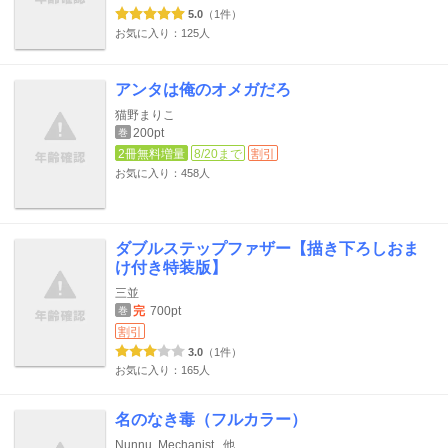
5.0
（1件）
お気に入り：125人
アンタは俺のオメガだろ
猫野まりこ
200pt
巻
2冊無料増量
8/20まで
割引
お気に入り：458人
ダブルステップファザー【描き下ろしおま
け付き特装版】
三並
完
700pt
巻
割引
3.0
（1件）
お気に入り：165人
名のなき毒（フルカラー）
Nunnu
Mechanist
他