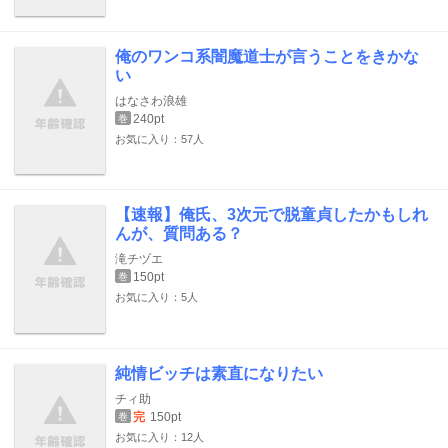
俺のワンコ系闇魔道士が言うことをきかな
い
はなさわ浪雄
240pt
巻
お気に入り：57人
【速報】俺氏、3次元で脱童貞したかもしれ
んが、質問ある？
滝チヅエ
150pt
巻
お気に入り：5人
純情ビッチは素直になりたい
チィ助
完
150pt
巻
お気に入り：12人