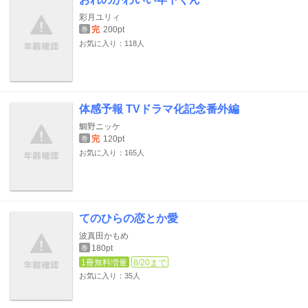
彩月ユリィ
完
200pt
巻
お気に入り：118人
体感予報 TVドラマ化記念番外編
鯛野ニッケ
完
120pt
巻
お気に入り：165人
てのひらの恋とか愛
波真田かもめ
180pt
巻
1冊無料増量
8/20まで
お気に入り：35人