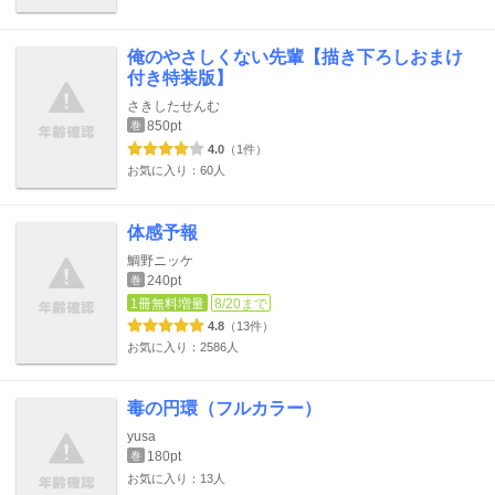
俺のやさしくない先輩【描き下ろしおまけ
付き特装版】
さきしたせんむ
850pt
巻
4.0
（1件）
お気に入り：60人
体感予報
鯛野ニッケ
240pt
巻
1冊無料増量
8/20まで
4.8
（13件）
お気に入り：2586人
毒の円環（フルカラー）
yusa
180pt
巻
お気に入り：13人