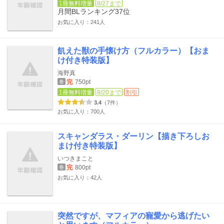
1冊無料増量
8/27まで
月間BLランキング
37位
お気に入り：241人
飢えた獣の手懐け方（フルカラー）【おま
け付き特装版】
海野真
完
750pt
巻
1冊無料増量
8/20まで
割引
3.4
（7件）
お気に入り：700人
スキャンダラス・ダーリン【描き下ろしお
まけ付き特装版】
いつきまこと
完
800pt
巻
お気に入り：42人
突然ですが、マフィアの寵愛から逃げたい