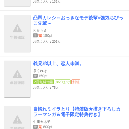
お気に入り：133人
凸凹カレシ～おっきなモテ後輩×強気ちびっ
こ先輩～
相良ちえ
完
150pt
巻
お気に入り：203人
義兄弟以上、恋人未満。
泉くれは
150pt
巻
2冊無料増量
8/20まで
割引
お気に入り：75人
自惚れミイラとり【特装版★描き下ろしカ
ラーマンガ＆電子限定特典付き】
中川カネ子
完
800pt
巻