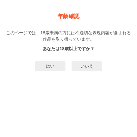
新規登録
ログイン
メニュー
年齢確認
いけにえもんぜんばらい
このページでは、18歳未満の方には不適切な表現内容が含まれる
BL
作品を取り扱っています。
加藤スス
（かとうすす）
1巻
まで配信
あなたは18歳以上ですか？
186人
がお気に入り登録中
無料試し読み
はい
いいえ
みんなのまんがタグ
ノンケ受け
☆
タグ編集
あらすじ | ストーリー
生贄とかいらないからお引き取りください 名家・渦巻家に生まれ生贄として
英才教育を受けた七生は、111年目の契約更新の日、自らを食べてもらうため
供物として大蛇のもとを訪ねた。だが大蛇はすっかり人間界の引き籠りスロー
ライフに染まり「生贄など不要」と七生を門前払いして!? 陰キャ大蛇×努力家
もっと詳細を見る▼