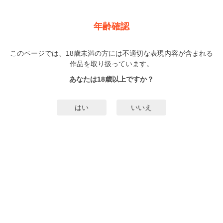
新規登録
ログイン
メニュー
年齢確認
愛があるから押忍！【単行本版】
このページでは、18歳未満の方には不適切な表現内容が含まれる
BL
作品を取り扱っています。
加藤スス
（かとうすす）
1巻
完結
あなたは18歳以上ですか？
29人
がお気に入り登録中
無料試し読み
はい
いいえ
みんなのまんがタグ
タグ編集
あらすじ | ストーリー
日向組の跡取り息子・十馬は、付き人として組傘下の月嶋組の亜也をつけるこ
とになった。極道らしくクールな風貌の亜也は「坊のことは 命にかえても守り
ます」と忠誠を誓う。今まで組の人間からナメられてきた十馬にとって、それ
は内心嬉しい言葉だった。しかし、キャバ嬢のハニートラップに引っ掛かりか
もっと詳細を見る▼