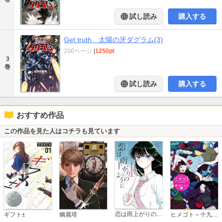
試し読み
購入する
Get truth 太陽の牙ダグラム(3)
200ページ
|
1250pt
3
巻
試し読み
購入する
おすすめ作品
この作品を見た人はコチラも見ています
恋は雨上がりのように
ギフト±
幽麗塔
ヒメゴト～十九歳の制服～