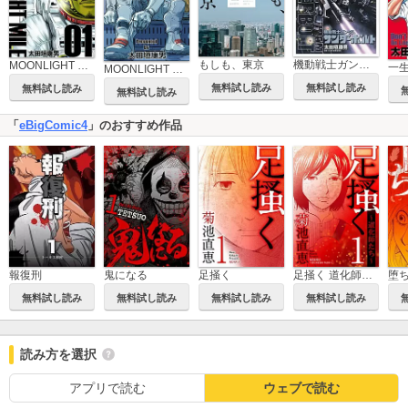
もしも、東京
機動戦士ガンダム サンダーボルト
MOONLIGHT MILE【完全版】
MOONLIGHT MILE season3
無料試し読み
無料試し読み
無料試し読み
無料試し読み
「
eBigComic4
」のおすすめ作品
報復刑
鬼になる
足掻く
足掻く 道化師たち
堕
無料試し読み
無料試し読み
無料試し読み
無料試し読み
読み方を選択
アプリで読む
ウェブで読む