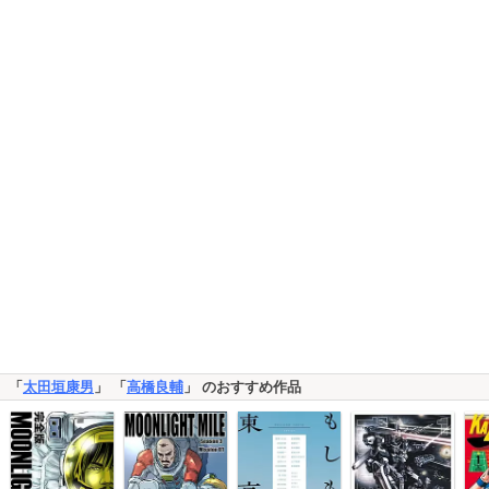
「
太田垣康男
」 「
高橋良輔
」 のおすすめ作品