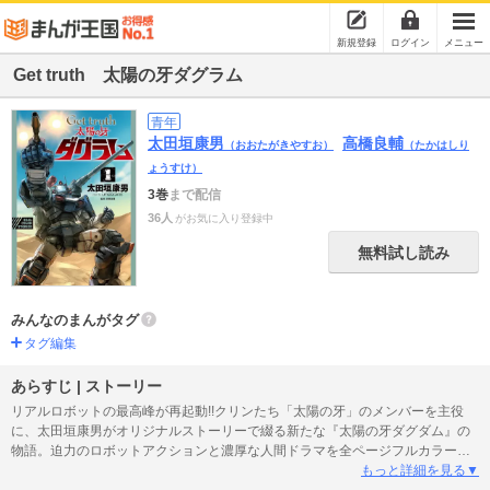
新規登録
ログイン
メニュー
Get truth 太陽の牙ダグラム
青年
太田垣康男
高橋良輔
（おおたがきやすお）
（たかはしり
ょうすけ）
3巻
まで配信
36人
がお気に入り登録中
無料試し読み
みんなのまんがタグ
タグ編集
あらすじ | ストーリー
リアルロボットの最高峰が再起動!!クリンたち「太陽の牙」のメンバーを主役
に、太田垣康男がオリジナルストーリーで綴る新たな『太陽の牙ダグダム』の
物語。迫力のロボットアクションと濃厚な人間ドラマを全ページフルカラーで
魅せる豪華版コミックス。 S.C.152年。植民惑星デロイアは動乱の時を迎えて
もっと詳細を見る▼