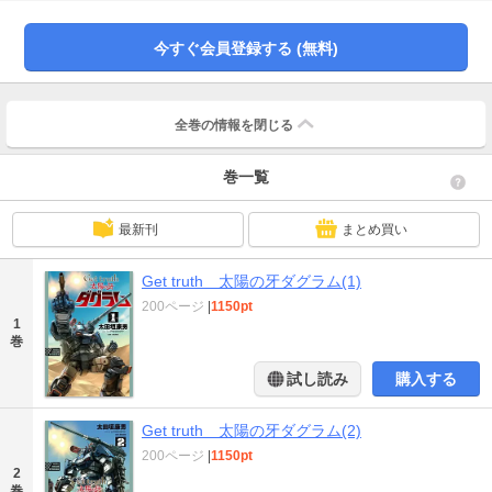
いた。地球の名家に生まれた少年クリン・カシムは、政府高官である父ドナン
の陰謀を知り、反政府ゲリラに身を投じることを決意。新型コンバットアーマ
ー“ダグラム”のパイロットとして、「太陽の牙」のメンバーとなったクリンは、
今すぐ会員登録する (無料)
その活躍により反政府勢力の劣勢を覆し、大規模な反転攻勢すら可能とするま
でに至るのだった。ダグラムとの戦闘で傷を負った地球連邦軍のトラビス大尉
とその腹心アウラは、太陽の牙への復讐に燃え、大規模な追討作戦を開始。整
備中で戦闘のままならぬダグラムに、敵コンバットアーマー部隊が襲い掛かる
全巻の情報を
閉じる
――！ Not even justice， I want to get truth.真実は見えるか!?
巻一覧
最新刊
まとめ買い
Get truth 太陽の牙ダグラム(1)
200ページ
|
1150pt
1
巻
試し読み
購入する
Get truth 太陽の牙ダグラム(2)
200ページ
|
1150pt
2
巻